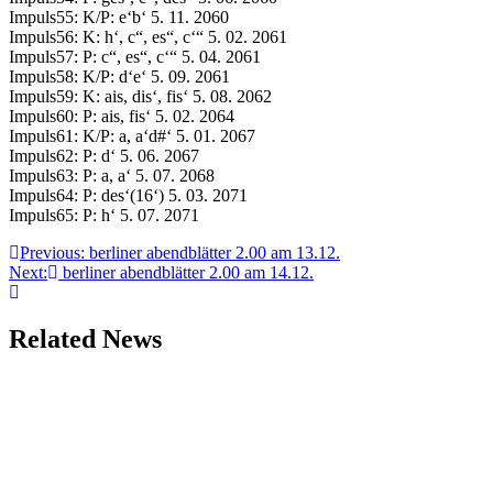
Impuls55: K/P: e‘b‘ 5. 11. 2060
Impuls56: K: h‘, c“, es“, c‘“ 5. 02. 2061
Impuls57: P: c“, es“, c‘“ 5. 04. 2061
Impuls58: K/P: d‘e‘ 5. 09. 2061
Impuls59: K: ais, dis‘, fis‘ 5. 08. 2062
Impuls60: P: ais, fis‘ 5. 02. 2064
Impuls61: K/P: a, a‘d#‘ 5. 01. 2067
Impuls62: P: d‘ 5. 06. 2067
Impuls63: P: a, a‘ 5. 07. 2068
Impuls64: P: des‘(16‘) 5. 03. 2071
Impuls65: P: h‘ 5. 07. 2071
Beitragsnavigation
Previous:
berliner abendblätter 2.00 am 13.12.
Next:
berliner abendblätter 2.00 am 14.12.
Related News