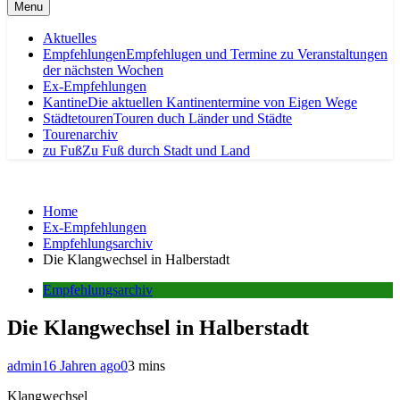
Menu
Aktuelles
Empfehlungen
Empfehlugen und Termine zu Veranstaltungen
der nächsten Wochen
Ex-Empfehlungen
Kantine
Die aktuellen Kantinentermine von Eigen Wege
Städtetouren
Touren duch Länder und Städte
Tourenarchiv
zu Fuß
Zu Fuß durch Stadt und Land
Home
Ex-Empfehlungen
Empfehlungsarchiv
Die Klangwechsel in Halberstadt
Empfehlungsarchiv
Die Klangwechsel in Halberstadt
admin
16 Jahren ago
0
3 mins
Klangwechsel