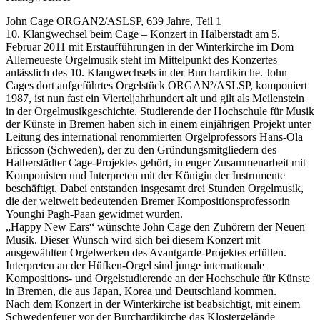
John Cage ORGAN2/ASLSP, 639 Jahre, Teil 1
10. Klangwechsel beim Cage – Konzert in Halberstadt am 5.
Februar 2011 mit Erstaufführungen in der Winterkirche im Dom
Allerneueste Orgelmusik steht im Mittelpunkt des Konzertes
anlässlich des 10. Klangwechsels in der Burchardikirche. John
Cages dort aufgeführtes Orgelstück ORGAN²/ASLSP, komponiert
1987, ist nun fast ein Vierteljahrhundert alt und gilt als Meilenstein
in der Orgelmusikgeschichte. Studierende der Hochschule für Musik
der Künste in Bremen haben sich in einem einjährigen Projekt unter
Leitung des international renommierten Orgelprofessors Hans-Ola
Ericsson (Schweden), der zu den Gründungsmitgliedern des
Halberstädter Cage-Projektes gehört, in enger Zusammenarbeit mit
Komponisten und Interpreten mit der Königin der Instrumente
beschäftigt. Dabei entstanden insgesamt drei Stunden Orgelmusik,
die der weltweit bedeutenden Bremer Kompositionsprofessorin
Younghi Pagh-Paan gewidmet wurden.
„Happy New Ears“ wünschte John Cage den Zuhörern der Neuen
Musik. Dieser Wunsch wird sich bei diesem Konzert mit
ausgewählten Orgelwerken des Avantgarde-Projektes erfüllen.
Interpreten an der Hüfken-Orgel sind junge internationale
Kompositions- und Orgelstudierende an der Hochschule für Künste
in Bremen, die aus Japan, Korea und Deutschland kommen.
Nach dem Konzert in der Winterkirche ist beabsichtigt, mit einem
Schwedenfeuer vor der Burchardikirche das Klostergelände