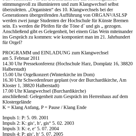
stimmungsvoll zu illuminieren und zum Klangwechsel selbst
überzuleiten. „Organisten“ des 10. Klangwechsels bei der
Generationen übergreifenden Aufführung von ORGAN²/ASLSP
werden zwei junge Studenten der Hochschule für Künste Bremen
sein. Es werden die Pfeifen für die Töne d´ und gis „ gezogen.
Anschließend gibt es Gelegenheit, bei einem Glas Wein miteinander
ins Gespräch zu kommen: wie komponiert man im 21. Jahrhundert
für Orgel?
PROGRAMM und EINLADUNG zum Klangwechsel
am 5. Februar 2011
14.30 Uhr Pressekonferenz (Hochschule Harz, Domplatz 16, 38820
Halberstadt)
15.00 Uhr Orgelkonzert (Winterkirche im Dom)
16.30 Uhr Schwedenfeuer geplant (vor der Burchardikirche, Am
Kloster 1, 38820 Halberstadt)
17.00 Uhr Klangwechsel (Burchardikirche)
anschließend: Gelegenheit zum Gespräch im Herrenhaus auf dem
Klostergelände
K = Klang Anfang, P = Pause / Klang Ende
Impuls 1: P: 5. 09. 2001
Impuls 2: K: gis‘, h‘, gis“ 5. 02. 2003
Impuls 3: K: e, e‘ 5. 07. 2004
Impuls 4: P: gis‘, h‘ 5. 07. 2005