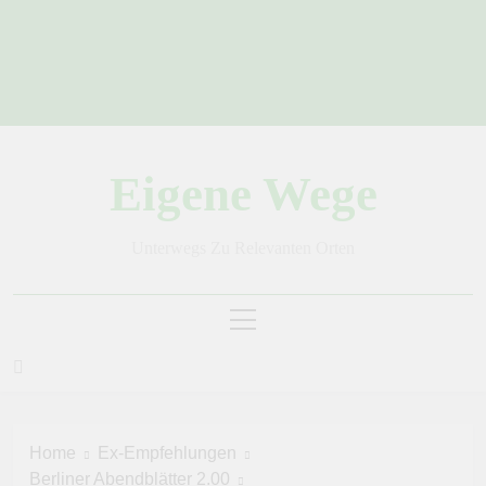
Skip
to
content
Eigene Wege
Unterwegs Zu Relevanten Orten
Home
Ex-Empfehlungen
Berliner Abendblätter 2.00