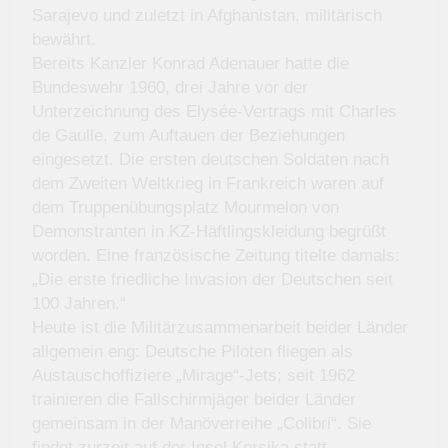
Sarajevo und zuletzt in Afghanistan, militärisch
bewährt.
Bereits Kanzler Konrad Adenauer hatte die
Bundeswehr 1960, drei Jahre vor der
Unterzeichnung des Elysée-Vertrags mit Charles
de Gaulle, zum Auftauen der Beziehungen
eingesetzt. Die ersten deutschen Soldaten nach
dem Zweiten Weltkrieg in Frankreich waren auf
dem Truppenübungsplatz Mourmelon von
Demonstranten in KZ-Häftlingskleidung begrüßt
worden. Eine französische Zeitung titelte damals:
„Die erste friedliche Invasion der Deutschen seit
100 Jahren.“
Heute ist die Militärzusammenarbeit beider Länder
allgemein eng: Deutsche Piloten fliegen als
Austauschoffiziere „Mirage“-Jets; seit 1962
trainieren die Fallschirmjäger beider Länder
gemeinsam in der Manöverreihe „Colibri“. Sie
findet zurzeit auf der Insel Korsika statt.