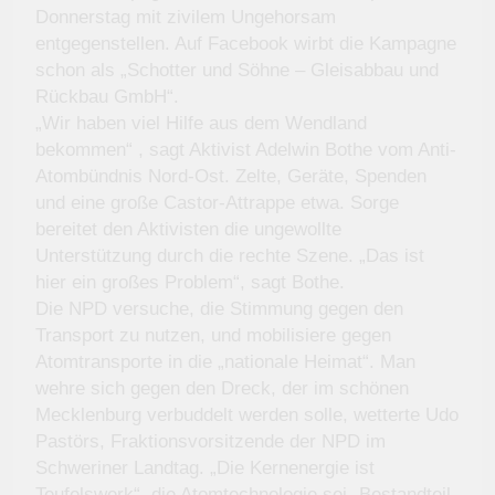
Donnerstag mit zivilem Ungehorsam
entgegenstellen. Auf Facebook wirbt die Kampagne
schon als „Schotter und Söhne – Gleisabbau und
Rückbau GmbH“.
„Wir haben viel Hilfe aus dem Wendland
bekommen“ , sagt Aktivist Adelwin Bothe vom Anti-
Atombündnis Nord-Ost. Zelte, Geräte, Spenden
und eine große Castor-Attrappe etwa. Sorge
bereitet den Aktivisten die ungewollte
Unterstützung durch die rechte Szene. „Das ist
hier ein großes Problem“, sagt Bothe.
Die NPD versuche, die Stimmung gegen den
Transport zu nutzen, und mobilisiere gegen
Atomtransporte in die „nationale Heimat“. Man
wehre sich gegen den Dreck, der im schönen
Mecklenburg verbuddelt werden solle, wetterte Udo
Pastörs, Fraktionsvorsitzende der NPD im
Schweriner Landtag. „Die Kernenergie ist
Teufelswerk“, die Atomtechnologie sei „Bestandteil