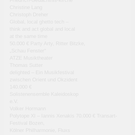
Friedrich-Gedächtnis-kirche
Christine Lang
Christoph Dreher
Global, local ghetto tech –
think and act global and local
at the same time
50.000 € Party Arty, Ritter Bitzke,
„Schau Fenster“
ATZE Musiktheater
Thomas Sutter
delighted – Ein Musikfestival
zwischen Orient und Okzident
140.000 €
Solistenensemble Kaleidoskop
e.V.
Volker Hormann
Polytope XI – Iannis Xenakis 70.000 € Transart-
Festival Bozen,
Kölner Philharmonie, Fluxs