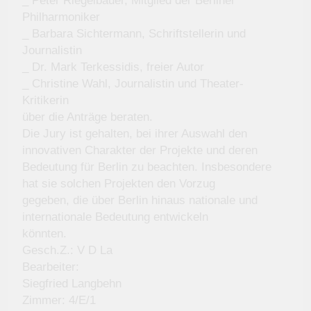
_ Peter Riegelbauer, Mitglied der Berliner
Philharmoniker
_ Barbara Sichtermann, Schriftstellerin und
Journalistin
_ Dr. Mark Terkessidis, freier Autor
_ Christine Wahl, Journalistin und Theater-
Kritikerin
über die Anträge beraten.
Die Jury ist gehalten, bei ihrer Auswahl den
innovativen Charakter der Projekte und deren
Bedeutung für Berlin zu beachten. Insbesondere
hat sie solchen Projekten den Vorzug
gegeben, die über Berlin hinaus nationale und
internationale Bedeutung entwickeln
könnten.
Gesch.Z.: V D La
Bearbeiter:
Siegfried Langbehn
Zimmer: 4/E/1