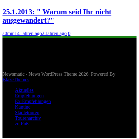
25.1.2013: " Warum seid Ihr nicht
ausgewandert?"
admin
14 Jahren ago
2 Jahren ago
0
Newsmatic - News WordPress Theme 2026. Powered By
BlazeThemes
.
Aktuelles
Empfehlungen
Ex-Empfehlungen
Kantine
Städtetouren
Tourenarchiv
zu Fuß