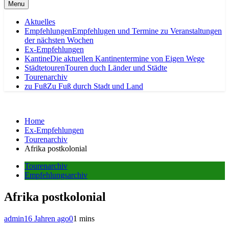
Menu
Aktuelles
Empfehlungen
Empfehlugen und Termine zu Veranstaltungen
der nächsten Wochen
Ex-Empfehlungen
Kantine
Die aktuellen Kantinentermine von Eigen Wege
Städtetouren
Touren duch Länder und Städte
Tourenarchiv
zu Fuß
Zu Fuß durch Stadt und Land
Home
Ex-Empfehlungen
Tourenarchiv
Afrika postkolonial
Tourenarchiv
Empfehlungsarchiv
Afrika postkolonial
admin
16 Jahren ago
0
1 mins