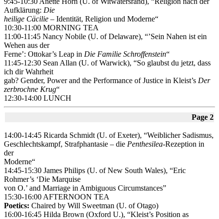
9:45-10:30 Anette Horn (U. of Witwatersrand), “Religion nach der
Aufklärung:
Die
heilige Cäcilie
– Identität, Religion und Moderne“
10:30-11:00 MORNING TEA
11:00-11:45 Nancy Nobile (U. of Delaware), “’Sein Nahen ist ein
Wehen aus der
Ferne’: Ottokar’s Leap in
Die Familie Schroffenstein
“
11:45-12:30 Sean Allan (U. of Warwick), “So glaubst du jetzt, dass
ich dir Wahrheit
gab? Gender, Power and the Performance of Justice in Kleist’s
Der
zerbrochne Krug
“
12:30-14:00 LUNCH
Page 2
14:00-14:45 Ricarda Schmidt (U. of Exeter), “Weiblicher Sadismus,
Geschlechtskampf, Strafphantasie – die
Penthesilea
-Rezeption in
der
Moderne“
14:45-15:30 James Philips (U. of New South Wales), “Eric
Rohmer’s ‘Die Marquise
von O.’ and Marriage in Ambiguous Circumstances”
15:30-16:00 AFTERNOON TEA
Poetics:
Chaired by Will Sweetman (U. of Otago)
16:00-16:45 Hilda Brown (Oxford U.), “Kleist’s Position as