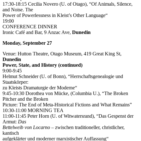
17:30-18:15 Cecilia Novero (U. of Otago), “Of Animals, Silence,
and Noise. The
Power of Powerlessness in Kleist’s Other Language“
19:00
CONFERENCE DINNER
Ironic Café and Bar, 9 Anzac Ave,
Dunedin
Monday, September 27
Venue: Hutton Theatre, Otago Museum, 419 Great King St,
Dunedin
Power, State, and History (continued)
9:00-9:45
Helmut Schneider (U. of Bonn), “Herrschaftsgenealogie und
Staatskörper:
zu Kleists Dramaturgie der Moderne“
9:45-10:30 Dorothea von Mücke, (Columbia U.), “The Broken
Pitcher and the Broken
Picture: The End of Meta-Historical Fictions and What Remains”
10:30-11:00 MORNING TEA
11:00-11:45 Peter Horn (U. of Witwatersrand), “Das Gespenst der
Armut:
Das
Bettelweib von Locarno
– zwischen traditioneller, christlicher,
kantisch
aufgeklärter und moderner marxistischer Auffassung“