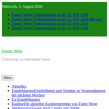
Skip
Mittwoch, 5. August 2026
to
content
Eigene Wege Freitagskantine in der 33. KW 2026
Eigene Wege Freitagskantine in der 31. KW 2026 fällt aus!
Eigene Wege Freitagskantine in der 32. KW 2026
Eigene Wege Freitagskantine in der 30. KW 2026
Eigene Wege
Unterwegs zu relevanten Orten
Menu
Aktuelles
Empfehlungen
Empfehlugen und Termine zu Veranstaltungen
der nächsten Wochen
Ex-Empfehlungen
Kantine
Die aktuellen Kantinentermine von Eigen Wege
Städtetouren
Touren duch Länder und Städte