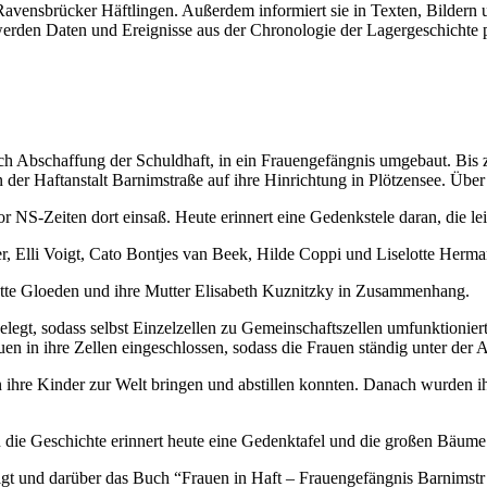
 Ravensbrücker Häftlingen. Außerdem informiert sie in Texten, Bilder
 werden Daten und Ereignisse aus der Chronologie der Lagergeschichte pr
 Abschaffung der Schuldhaft, in ein Frauengefängnis umgebaut. Bis zu
der Haftanstalt Barnimstraße auf ihre Hinrichtung in Plötzensee. Über
or NS-Zeiten dort einsaß. Heute erinnert eine Gedenkstele daran, die
r, Elli Voigt, Cato Bontjes van Beek, Hilde Coppi und Liselotte Herma
lotte Gloeden und ihre Mutter Elisabeth Kuznitzky in Zusammenhang.
belegt, sodass selbst Einzelzellen zu Gemeinschaftszellen umfunktioni
en in ihre Zellen eingeschlossen, sodass die Frauen ständig unter der A
en ihre Kinder zur Welt bringen und abstillen konnten. Danach wurde
n die Geschichte erinnert heute eine Gedenktafel und die großen Bäume 
gt und darüber das Buch “Frauen in Haft – Frauengefängnis Barnimstr –