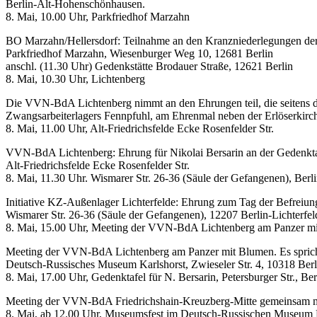
Berlin-Alt-Hohenschönhausen.
8. Mai, 10.00 Uhr, Parkfriedhof Marzahn
BO Marzahn/Hellersdorf: Teilnahme an den Kranzniederlegungen d
Parkfriedhof Marzahn, Wiesenburger Weg 10, 12681 Berlin
anschl. (11.30 Uhr) Gedenkstätte Brodauer Straße, 12621 Berlin
8. Mai, 10.30 Uhr, Lichtenberg
Die VVN-BdA Lichtenberg nimmt an den Ehrungen teil, die seitens d
Zwangsarbeiterlagers Fennpfuhl, am Ehrenmal neben der Erlöserkirche
8. Mai, 11.00 Uhr, Alt-Friedrichsfelde Ecke Rosenfelder Str.
VVN-BdA Lichtenberg: Ehrung für Nikolai Bersarin an der Gedenkta
Alt-Friedrichsfelde Ecke Rosenfelder Str.
8. Mai, 11.30 Uhr. Wismarer Str. 26-36 (Säule der Gefangenen), Berli
Initiative KZ-Außenlager Lichterfelde: Ehrung zum Tag der Befreiu
Wismarer Str. 26-36 (Säule der Gefangenen), 12207 Berlin-Lichterfel
8. Mai, 15.00 Uhr, Meeting der VVN-BdA Lichtenberg am Panzer m
Meeting der VVN-BdA Lichtenberg am Panzer mit Blumen. Es sprich
Deutsch-Russisches Museum Karlshorst, Zwieseler Str. 4, 10318 Berl
8. Mai, 17.00 Uhr, Gedenktafel für N. Bersarin, Petersburger Str., Ber
Meeting der VVN-BdA Friedrichshain-Kreuzberg-Mitte gemeinsam mit 
8. Mai, ab 12.00 Uhr, Museumsfest im Deutsch-Russischen Museum B