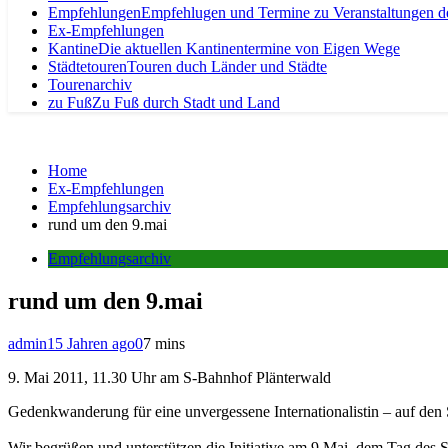
Empfehlungen
Empfehlugen und Termine zu Veranstaltungen d
Ex-Empfehlungen
Kantine
Die aktuellen Kantinentermine von Eigen Wege
Städtetouren
Touren duch Länder und Städte
Tourenarchiv
zu Fuß
Zu Fuß durch Stadt und Land
Home
Ex-Empfehlungen
Empfehlungsarchiv
rund um den 9.mai
Empfehlungsarchiv
rund um den 9.mai
admin
15 Jahren ago
0
7 mins
9. Mai 2011, 11.30 Uhr am S-Bahnhof Plänterwald
Gedenkwanderung für eine unvergessene Internationalistin – auf de
Wir begrüßen und unterstützen die Initiative am 9.Mai, dem Tag des 