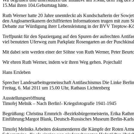
15.Mai ihren 104.Geburtstag hätte.
Ruth Werner hatte 20 Jahre unentdeckt als Kundschafterin der Sowj
den Angloamerikanern dechiffrierten Informationen trugen mit zum Sie
Debatte zur Würdigung ihrer Lebensleistung in der BVV Treptow-Köp
Treffpunkt für den Spaziergang auf den Spuren der aufrechten Antifa
viel benutzten Uferweg zum Parkplatz Rosengarten an der Puschkinall
Mit dabei sein werden einer der Söhne von Ruth Werner, Peter Beurt
Wir ehren Ruth Werner, indem wir ihren Weg gehen. Pojechali!
Hans Erxleben
Sprecher Landesarbeitsgemeinschaft Antifaschismus Die Linke Berli
Freitag, 6. Mai 2011 um 15.00 Uhr, Rathaus Lichtenberg
Ausstellungseröffnung
Timofej Melnik – Nach Berlin!- Kriegsfotografie 1941-1945
Begrüßung: Christina Emmrich -Bezirksbürgermeisterin, Erika Ra
Einführung:Margot Blank, Deutsch-Russisches Museum Berlin-Karls
Timofej Melniks Arbeiten dokumentieren die Kämpfe der Roten Armee,