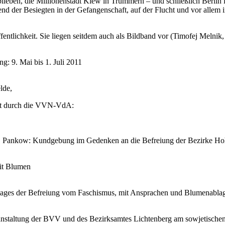
blieben, die Millionenstadt Kiew in Trümmern – und schließlich Berlin 
nd der Besiegten in der Gefangenschaft, auf der Flucht und vor allem 
entlichkeit. Sie liegen seitdem auch als Bildband vor (Timofej Melnik,
g: 9. Mai bis 1. Juli 2011
lde,
tzt durch die VVN-VdA:
 Pankow: Kundgebung im Gedenken an die Befreiung der Bezirke Ho
it Blumen
stages der Befreiung vom Faschismus, mit Ansprachen und Blumenabla
taltung der BVV und des Bezirksamtes Lichtenberg am sowjetischen Eh