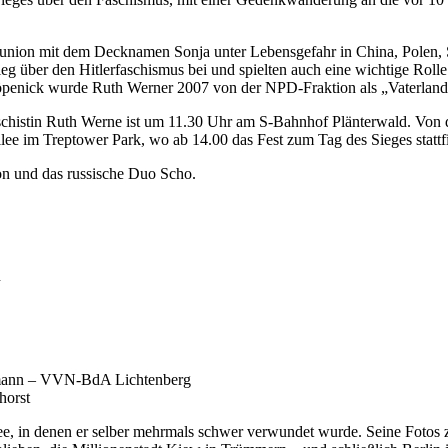
etunion mit dem Decknamen Sonja unter Lebensgefahr in China, Polen,
g über den Hitlerfaschismus bei und spielten auch eine wichtige Rolle 
enick wurde Ruth Werner 2007 von der NPD-Fraktion als „Vaterlandsv
schistin Ruth Werne ist um 11.30 Uhr am S-Bahnhof Plänterwald. Von d
ee im Treptower Park, wo ab 14.00 das Fest zum Tag des Sieges stattf
on und das russische Duo Scho.
n
thmann – VVN-BdA Lichtenberg
horst
 in denen er selber mehrmals schwer verwundet wurde. Seine Fotos zei