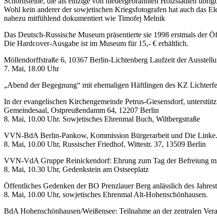
Schornsteine, die als einzige von niedergebrannten Holzstädten übrig
Wohl kein anderer der sowjetischen Kriegsfotografen hat auch das Ele
nahezu mitfühlend dokumentiert wie Timofej Melnik
Das Deutsch-Russische Museum präsentierte sie 1998 erstmals der Öff
Die Hardcover-Ausgabe ist im Museum für 15,- € erhältlich.
Möllendorffstraße 6, 10367 Berlin-Lichtenberg Laufzeit der Ausstellun
7. Mai, 18.00 Uhr
„Abend der Begegnung“ mit ehemaligen Häftlingen des KZ Lichterfe
In der evangelischen Kirchengemeinde Petrus-Giesensdorf, unterstü
Gemeindesaal, Ostpreußendamm 64, 12207 Berlin
8. Mai, 10.00 Uhr. Sowjetisches Ehrenmal Buch, Wiltbergstraße
VVN-BdA Berlin-Pankow, Kommission Bürgerarbeit und Die Linke.
8. Mai, 10.00 Uhr, Russischer Friedhof, Wittestr. 37, 13509 Berlin
VVN-VdA Gruppe Reinickendorf: Ehrung zum Tag der Befreiung m
8. Mai, 10.30 Uhr, Gedenkstein am Ostseeplatz
Öffentliches Gedenken der BO Prenzlauer Berg anlässlich des Jahre
8. Mai, 10.00 Uhr, sowjetisches Ehrenmal Alt-Hohenschönhausen.
BdA Hohenschönhausen/Weißensee: Teilnahme an der zentralen Verans