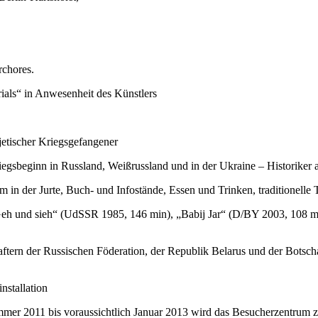
rchores.
als“ in Anwesenheit des Künstlers
etischer Kriegsgefangener
egsbeginn in Russland, Weißrussland und in der Ukraine – Historiker
n der Jurte, Buch- und Infostände, Essen und Trinken, traditionelle 
h und sieh“ (UdSSR 1985, 146 min), „Babij Jar“ (D/BY 2003, 108 min
aftern der Russischen Föderation, der Republik Belarus und der Botsch
nstallation
 2011 bis voraussichtlich Januar 2013 wird das Besucherzentrum zum