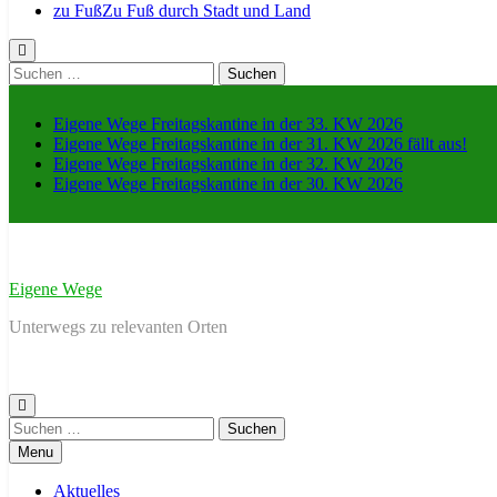
zu Fuß
Zu Fuß durch Stadt und Land
Suche
nach:
Eigene Wege Freitagskantine in der 33. KW 2026
Eigene Wege Freitagskantine in der 31. KW 2026 fällt aus!
Eigene Wege Freitagskantine in der 32. KW 2026
Eigene Wege Freitagskantine in der 30. KW 2026
Eigene Wege
Unterwegs zu relevanten Orten
Suche
nach:
Menu
Aktuelles