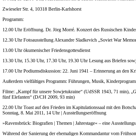
Zwieseler Str. 4, 10318 Berlin-Karlshorst
Programm:
12.00 Uhr Eröffnung. Dr. Jörg Morré. Konzert des Russischen Kinde
12.30 Uhr Fotoausstellung Alexandre Sladkevich „Soviet War Memori
13.00 Uhr ökumenischer Friedensgottesdienst
13.30 Uhr, 15.30 Uhr, 17.30 Uhr, 19.30 Uhr Lesung aus Briefen sowj
17.00 Uhr Podiumsdiskussion: 22. Juni 1941 – Erinnerung an den Kri
Außerdem vielfältiges Programm: Führungen, Musik, Kinderprogramm i
Filme: „Kampf für unsere Sowjetukraine“ (UdSSR 1943, 71 min), „Ge
fünf Elefanten“ (D/CH 2009, 93 min)
22.00 Uhr Toast auf den Frieden im Kapitulationssaal mit den Botsch
Sonntag, 8. Mai 2011, 14 Uhr | Ausstellungseröffnung
»Ravensbrück: Biografien | Themen | Jahrestage« – eine Ausstellungsi
Während der Sanierung der ehemaligen Kommandantur vom Frühsommer