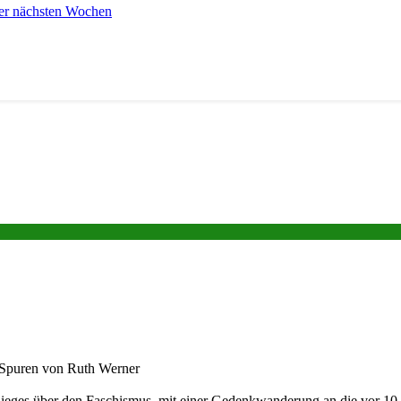
er nächsten Wochen
n Spuren von Ruth Werner
Sieges über den Faschismus, mit einer Gedenkwanderung an die vor 10 J