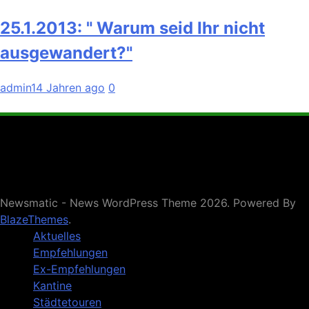
25.1.2013: " Warum seid Ihr nicht
ausgewandert?"
admin
14 Jahren ago
0
Newsmatic - News WordPress Theme 2026. Powered By
BlazeThemes
.
Aktuelles
Empfehlungen
Ex-Empfehlungen
Kantine
Städtetouren