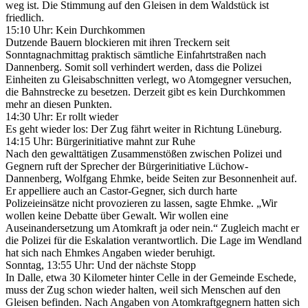
weg ist. Die Stimmung auf den Gleisen in dem Waldstück ist
friedlich.
15:10 Uhr: Kein Durchkommen
Dutzende Bauern blockieren mit ihren Treckern seit
Sonntagnachmittag praktisch sämtliche Einfahrtstraßen nach
Dannenberg. Somit soll verhindert werden, dass die Polizei
Einheiten zu Gleisabschnitten verlegt, wo Atomgegner versuchen,
die Bahnstrecke zu besetzen. Derzeit gibt es kein Durchkommen
mehr an diesen Punkten.
14:30 Uhr: Er rollt wieder
Es geht wieder los: Der Zug fährt weiter in Richtung Lüneburg.
14:15 Uhr: Bürgerinitiative mahnt zur Ruhe
Nach den gewalttätigen Zusammenstößen zwischen Polizei und
Gegnern ruft der Sprecher der Bürgerinitiative Lüchow-
Dannenberg, Wolfgang Ehmke, beide Seiten zur Besonnenheit auf.
Er appelliere auch an Castor-Gegner, sich durch harte
Polizeieinsätze nicht provozieren zu lassen, sagte Ehmke. „Wir
wollen keine Debatte über Gewalt. Wir wollen eine
Auseinandersetzung um Atomkraft ja oder nein.“ Zugleich macht er
die Polizei für die Eskalation verantwortlich. Die Lage im Wendland
hat sich nach Ehmkes Angaben wieder beruhigt.
Sonntag, 13:55 Uhr: Und der nächste Stopp
In Dalle, etwa 30 Kilometer hinter Celle in der Gemeinde Eschede,
muss der Zug schon wieder halten, weil sich Menschen auf den
Gleisen befinden. Nach Angaben von Atomkraftgegnern hatten sich