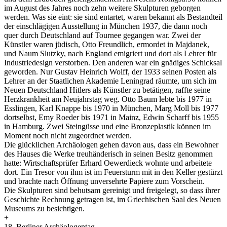
im August des Jahres noch zehn weitere Skulpturen geborgen
werden. Was sie eint: sie sind entartet, waren bekannt als Bestandteil
der einschlägigen Ausstellung in München 1937, die dann noch
quer durch Deutschland auf Tournee gegangen war. Zwei der
Künstler waren jüdisch, Otto Freundlich, ermordet in Majdanek,
und Naum Slutzky, nach England emigriert und dort als Lehrer für
Industriedesign verstorben. Den anderen war ein gnädiges Schicksal
geworden. Nur Gustav Heinrich Wolff, der 1933 seinen Posten als
Lehrer an der Staatlichen Akademie Leningrad räumte, um sich im
Neuen Deutschland Hitlers als Künstler zu betätigen, raffte seine
Herzkrankheit am Neujahrstag weg. Otto Baum lebte bis 1977 in
Esslingen, Karl Knappe bis 1970 in München, Marg Moll bis 1977
dortselbst, Emy Roeder bis 1971 in Mainz, Edwin Scharff bis 1955
in Hamburg. Zwei Steingüsse und eine Bronzeplastik können im
Moment noch nicht zugeordnet werden.
Die glücklichen Archäologen gehen davon aus, dass ein Bewohner
des Hauses die Werke treuhänderisch in seinen Besitz genommen
hatte: Wirtschaftsprüfer Erhard Oewerdieck wohnte und arbeitete
dort. Ein Tresor von ihm ist im Feuersturm mit in den Keller gestürzt
und brachte nach Öffnung unversehrte Papiere zum Vorschein.
Die Skulpturen sind behutsam gereinigt und freigelegt, so dass ihrer
Geschichte Rechnung getragen ist, im Griechischen Saal des Neuen
Museums zu besichtigen.
+
18. Berliner Archäologentag