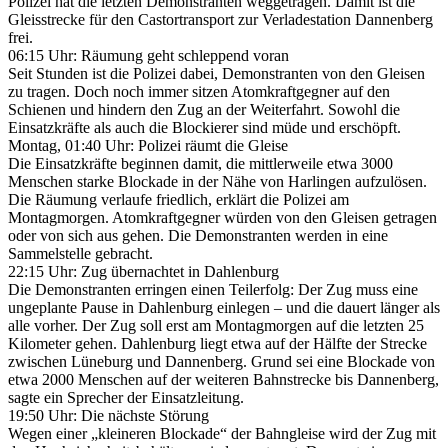
Polizei hat die letzten Demonstranten weggetragen. Damit ist die
Gleisstrecke für den Castortransport zur Verladestation Dannenberg
frei.
06:15 Uhr: Räumung geht schleppend voran
Seit Stunden ist die Polizei dabei, Demonstranten von den Gleisen
zu tragen. Doch noch immer sitzen Atomkraftgegner auf den
Schienen und hindern den Zug an der Weiterfahrt. Sowohl die
Einsatzkräfte als auch die Blockierer sind müde und erschöpft.
Montag, 01:40 Uhr: Polizei räumt die Gleise
Die Einsatzkräfte beginnen damit, die mittlerweile etwa 3000
Menschen starke Blockade in der Nähe von Harlingen aufzulösen.
Die Räumung verlaufe friedlich, erklärt die Polizei am
Montagmorgen. Atomkraftgegner würden von den Gleisen getragen
oder von sich aus gehen. Die Demonstranten werden in eine
Sammelstelle gebracht.
22:15 Uhr: Zug übernachtet in Dahlenburg
Die Demonstranten erringen einen Teilerfolg: Der Zug muss eine
ungeplante Pause in Dahlenburg einlegen – und die dauert länger als
alle vorher. Der Zug soll erst am Montagmorgen auf die letzten 25
Kilometer gehen. Dahlenburg liegt etwa auf der Hälfte der Strecke
zwischen Lüneburg und Dannenberg. Grund sei eine Blockade von
etwa 2000 Menschen auf der weiteren Bahnstrecke bis Dannenberg,
sagte ein Sprecher der Einsatzleitung.
19:50 Uhr: Die nächste Störung
Wegen einer „kleineren Blockade“ der Bahngleise wird der Zug mit