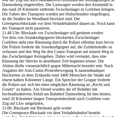
Dannenberg eingetroffen. Die Lastwagen werden den Atommüll in
das rund 20 Kilometer entfernte Zwischenlager in Gorleben bringen.
Die Fahrer des Transports wurden per Hubschrauber eingeflogen,
da die Straßen im Wendland blockiert sind. Die
Greenpeaceblockade vor dem Verladebahnhof dauert an. Noch kann
der Transport nicht passieren.
21:48 Uhr: Blockade vor Zwischenlager soll geräumt werden
Vor dem von Atomkraftgegnern blockierten Zwischenlager
Gorleben steht eine Räumung durch die Polizei offenbar kurz bevor.
Die Polizei forderte die Atomkraftgegner auf, die Zufahrtsstraße zu
verlassen und den Weg für den Castor-Transport auf seinem Weg in
das Zwischenlager freizugeben. Daher wird vermutet, dass eine
Räumung der Strecke in absehbarer Zeit beginnen könne. Die
Aktion dürfte voraussichtlich gegen Mitternacht beendet sein. Nach
Angaben der Anti-Castor-Protestbewegung X-tausendmalquer
blockierten zu dem Zeitpunkt rund 3400 Menschen die Straße auf
einem halben Kilometer Länge. Ein Sprecher der Gruppe forderte
die Polizei auf, sich bei einer möglichen Räumung an „Recht und
Gesetz“ zu halten. Am Abend wurden die elf Behälter mit
hochradioaktivem Abfall am Bahnhof Dannenberg für den letzten,
rund 20 Kilometer langen Transportabschnitt nach Gorleben vom
Zug auf Lkw umgeladen.
21:06: Blockade mit Bierlaster geht weiter
Die Greenpeace-Blockade vor dem Verladebahnhof besteht