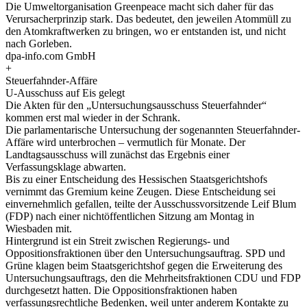
Die Umweltorganisation Greenpeace macht sich daher für das
Verursacherprinzip stark. Das bedeutet, den jeweilen Atommüll zu
den Atomkraftwerken zu bringen, wo er entstanden ist, und nicht
nach Gorleben.
dpa-info.com GmbH
+
Steuerfahnder-Affäre
U-Ausschuss auf Eis gelegt
Die Akten für den „Untersuchungsausschuss Steuerfahnder“
kommen erst mal wieder in der Schrank.
Die parlamentarische Untersuchung der sogenannten Steuerfahnder-
Affäre wird unterbrochen – vermutlich für Monate. Der
Landtagsausschuss will zunächst das Ergebnis einer
Verfassungsklage abwarten.
Bis zu einer Entscheidung des Hessischen Staatsgerichtshofs
vernimmt das Gremium keine Zeugen. Diese Entscheidung sei
einvernehmlich gefallen, teilte der Ausschussvorsitzende Leif Blum
(FDP) nach einer nichtöffentlichen Sitzung am Montag in
Wiesbaden mit.
Hintergrund ist ein Streit zwischen Regierungs- und
Oppositionsfraktionen über den Untersuchungsauftrag. SPD und
Grüne klagen beim Staatsgerichtshof gegen die Erweiterung des
Untersuchungsauftrags, den die Mehrheitsfraktionen CDU und FDP
durchgesetzt hatten. Die Oppositionsfraktionen haben
verfassungsrechtliche Bedenken, weil unter anderem Kontakte zu