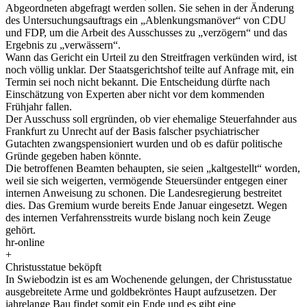
Abgeordneten abgefragt werden sollen. Sie sehen in der Änderung
des Untersuchungsauftrags ein „Ablenkungsmanöver“ von CDU
und FDP, um die Arbeit des Ausschusses zu „verzögern“ und das
Ergebnis zu „verwässern“.
Wann das Gericht ein Urteil zu den Streitfragen verkünden wird, ist
noch völlig unklar. Der Staatsgerichtshof teilte auf Anfrage mit, ein
Termin sei noch nicht bekannt. Die Entscheidung dürfte nach
Einschätzung von Experten aber nicht vor dem kommenden
Frühjahr fallen.
Der Ausschuss soll ergründen, ob vier ehemalige Steuerfahnder aus
Frankfurt zu Unrecht auf der Basis falscher psychiatrischer
Gutachten zwangspensioniert wurden und ob es dafür politische
Gründe gegeben haben könnte.
Die betroffenen Beamten behaupten, sie seien „kaltgestellt“ worden,
weil sie sich weigerten, vermögende Steuersünder entgegen einer
internen Anweisung zu schonen. Die Landesregierung bestreitet
dies. Das Gremium wurde bereits Ende Januar eingesetzt. Wegen
des internen Verfahrensstreits wurde bislang noch kein Zeuge
gehört.
hr-online
+
Christusstatue beköpft
In Swiebodzin ist es am Wochenende gelungen, der Christusstatue
ausgebreitete Arme und goldbekröntes Haupt aufzusetzen. Der
jahrelange Bau findet somit ein Ende und es gibt eine