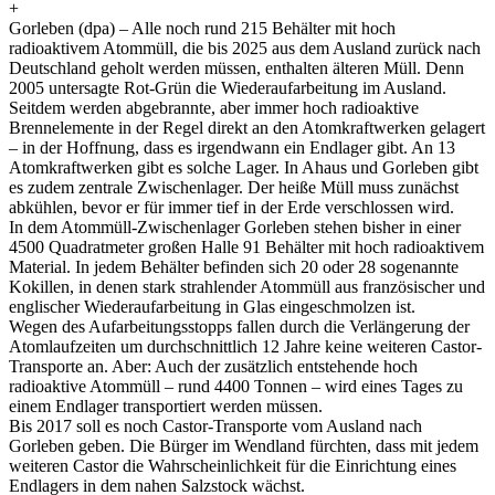
+
Gorleben (dpa) – Alle noch rund 215 Behälter mit hoch
radioaktivem Atommüll, die bis 2025 aus dem Ausland zurück nach
Deutschland geholt werden müssen, enthalten älteren Müll. Denn
2005 untersagte Rot-Grün die Wiederaufarbeitung im Ausland.
Seitdem werden abgebrannte, aber immer hoch radioaktive
Brennelemente in der Regel direkt an den Atomkraftwerken gelagert
– in der Hoffnung, dass es irgendwann ein Endlager gibt. An 13
Atomkraftwerken gibt es solche Lager. In Ahaus und Gorleben gibt
es zudem zentrale Zwischenlager. Der heiße Müll muss zunächst
abkühlen, bevor er für immer tief in der Erde verschlossen wird.
In dem Atommüll-Zwischenlager Gorleben stehen bisher in einer
4500 Quadratmeter großen Halle 91 Behälter mit hoch radioaktivem
Material. In jedem Behälter befinden sich 20 oder 28 sogenannte
Kokillen, in denen stark strahlender Atommüll aus französischer und
englischer Wiederaufarbeitung in Glas eingeschmolzen ist.
Wegen des Aufarbeitungsstopps fallen durch die Verlängerung der
Atomlaufzeiten um durchschnittlich 12 Jahre keine weiteren Castor-
Transporte an. Aber: Auch der zusätzlich entstehende hoch
radioaktive Atommüll – rund 4400 Tonnen – wird eines Tages zu
einem Endlager transportiert werden müssen.
Bis 2017 soll es noch Castor-Transporte vom Ausland nach
Gorleben geben. Die Bürger im Wendland fürchten, dass mit jedem
weiteren Castor die Wahrscheinlichkeit für die Einrichtung eines
Endlagers in dem nahen Salzstock wächst.