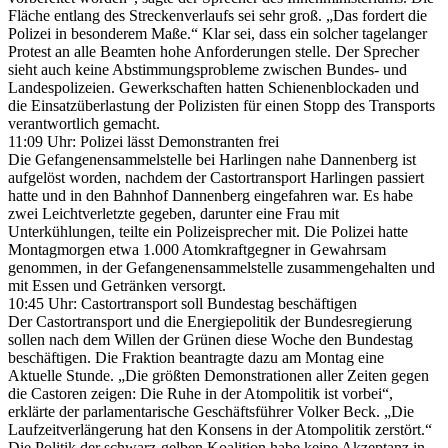
Fläche entlang des Streckenverlaufs sei sehr groß. „Das fordert die
Polizei in besonderem Maße.“ Klar sei, dass ein solcher tagelanger
Protest an alle Beamten hohe Anforderungen stelle. Der Sprecher
sieht auch keine Abstimmungsprobleme zwischen Bundes- und
Landespolizeien. Gewerkschaften hatten Schienenblockaden und
die Einsatzüberlastung der Polizisten für einen Stopp des Transports
verantwortlich gemacht.
11:09 Uhr: Polizei lässt Demonstranten frei
Die Gefangenensammelstelle bei Harlingen nahe Dannenberg ist
aufgelöst worden, nachdem der Castortransport Harlingen passiert
hatte und in den Bahnhof Dannenberg eingefahren war. Es habe
zwei Leichtverletzte gegeben, darunter eine Frau mit
Unterkühlungen, teilte ein Polizeisprecher mit. Die Polizei hatte
Montagmorgen etwa 1.000 Atomkraftgegner in Gewahrsam
genommen, in der Gefangenensammelstelle zusammengehalten und
mit Essen und Getränken versorgt.
10:45 Uhr: Castortransport soll Bundestag beschäftigen
Der Castortransport und die Energiepolitik der Bundesregierung
sollen nach dem Willen der Grünen diese Woche den Bundestag
beschäftigen. Die Fraktion beantragte dazu am Montag eine
Aktuelle Stunde. „Die größten Demonstrationen aller Zeiten gegen
die Castoren zeigen: Die Ruhe in der Atompolitik ist vorbei“,
erklärte der parlamentarische Geschäftsführer Volker Beck. „Die
Laufzeitverlängerung hat den Konsens in der Atompolitik zerstört.“
Die Politik der schwarz-gelben Koalition habe keine Akzeptanz in