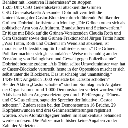
Behälter mit „kreativen Hindernissen“ zu stoppen.
15:05 Uhr: CSU-Generalsekretär attackiert die Grünen
CSU-Generalsekretär Alexander Dobrindt verurteilt die
Unterstützung der Castor-Blockierer durch führende Politiker der
Grünen. Dobrindt kritisierte am Montag: „Die Grünen outen sich als
politischer Arm von Aufrührern, Brandstiftern und Steinewerfern.“
Er fügte mit Blick auf die Grünen-Vorsitzenden Claudia Roth und
Cem Özdemir sowie den Grünen-Fraktionschef Jürgen Trittin hinzu:
„Was Trittin, Roth und Özdemir im Wendland abziehen, ist
moralische Unterstützung für Landfriedensbruch.“ Die Grünen-
Politiker machten sich „in skandalöser Weise mitschuldig an der
Zerstörung von Bahngleisen und Gewalt gegen Polizeibeamte“.
Dobrindt betonte zudem: „Als Trittin selbst Umweltminister war, hat
er Castor-Blockade verurteilt, heute in der Opposition mischt er sich
selbst unter die Blockierer. Das ist schäbig und unanständig.“
14:49 Uhr: Angeblich 1000 Verletzte bei „Castor schottern“
Bei der Aktion „Castor schottern“ sind am Sonntag nach Angaben
der Organisatoren rund 1.000 Demonstranten verletzt worden. 950
Aktivisten hätten Augenverletzungen durch Pfefferspray, Tränen-
und CS-Gas erlitten, sagte der Sprecher der Initiative „Castor
schottern“. Zudem seien bei den Demonstranten 16 Brüche, 29
Kopfplatzwunden und drei Gehirnerschütterungen registriert
worden. Zwei Atomkraftgegner hätten im Krankenhaus behandelt
werden müssen. Die Polizei macht bisher keine Angaben zu der
Zahl der Verletzten.