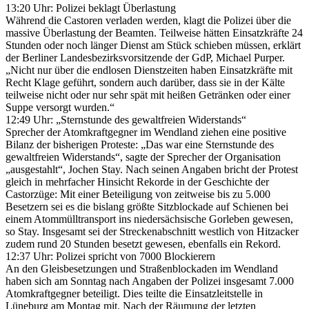
13:20 Uhr: Polizei beklagt Überlastung
Während die Castoren verladen werden, klagt die Polizei über die
massive Überlastung der Beamten. Teilweise hätten Einsatzkräfte 24
Stunden oder noch länger Dienst am Stück schieben müssen, erklärt
der Berliner Landesbezirksvorsitzende der GdP, Michael Purper.
„Nicht nur über die endlosen Dienstzeiten haben Einsatzkräfte mit
Recht Klage geführt, sondern auch darüber, dass sie in der Kälte
teilweise nicht oder nur sehr spät mit heißen Getränken oder einer
Suppe versorgt wurden.“
12:49 Uhr: „Sternstunde des gewaltfreien Widerstands“
Sprecher der Atomkraftgegner im Wendland ziehen eine positive
Bilanz der bisherigen Proteste: „Das war eine Sternstunde des
gewaltfreien Widerstands“, sagte der Sprecher der Organisation
„ausgestahlt“, Jochen Stay. Nach seinen Angaben bricht der Protest
gleich in mehrfacher Hinsicht Rekorde in der Geschichte der
Castorzüge: Mit einer Beteiligung von zeitweise bis zu 5.000
Besetzern sei es die bislang größte Sitzblockade auf Schienen bei
einem Atommülltransport ins niedersächsische Gorleben gewesen,
so Stay. Insgesamt sei der Streckenabschnitt westlich von Hitzacker
zudem rund 20 Stunden besetzt gewesen, ebenfalls ein Rekord.
12:37 Uhr: Polizei spricht von 7000 Blockierern
An den Gleisbesetzungen und Straßenblockaden im Wendland
haben sich am Sonntag nach Angaben der Polizei insgesamt 7.000
Atomkraftgegner beteiligt. Dies teilte die Einsatzleitstelle in
Lüneburg am Montag mit. Nach der Räumung der letzten