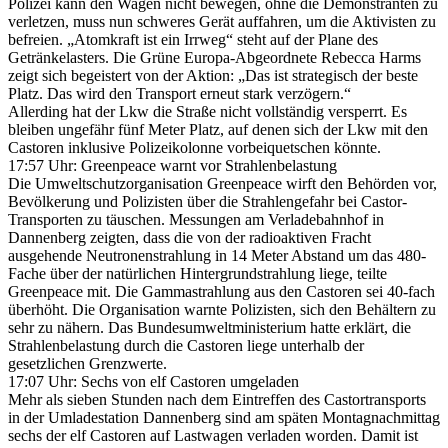
Polizei kann den Wagen nicht bewegen, ohne die Demonstranten zu
verletzen, muss nun schweres Gerät auffahren, um die Aktivisten zu
befreien. „Atomkraft ist ein Irrweg“ steht auf der Plane des
Getränkelasters. Die Grüne Europa-Abgeordnete Rebecca Harms
zeigt sich begeistert von der Aktion: „Das ist strategisch der beste
Platz. Das wird den Transport erneut stark verzögern.“
Allerding hat der Lkw die Straße nicht vollständig versperrt. Es
bleiben ungefähr fünf Meter Platz, auf denen sich der Lkw mit den
Castoren inklusive Polizeikolonne vorbeiquetschen könnte.
17:57 Uhr: Greenpeace warnt vor Strahlenbelastung
Die Umweltschutzorganisation Greenpeace wirft den Behörden vor,
Bevölkerung und Polizisten über die Strahlengefahr bei Castor-
Transporten zu täuschen. Messungen am Verladebahnhof in
Dannenberg zeigten, dass die von der radioaktiven Fracht
ausgehende Neutronenstrahlung in 14 Meter Abstand um das 480-
Fache über der natürlichen Hintergrundstrahlung liege, teilte
Greenpeace mit. Die Gammastrahlung aus den Castoren sei 40-fach
überhöht. Die Organisation warnte Polizisten, sich den Behältern zu
sehr zu nähern. Das Bundesumweltministerium hatte erklärt, die
Strahlenbelastung durch die Castoren liege unterhalb der
gesetzlichen Grenzwerte.
17:07 Uhr: Sechs von elf Castoren umgeladen
Mehr als sieben Stunden nach dem Eintreffen des Castortransports
in der Umladestation Dannenberg sind am späten Montagnachmittag
sechs der elf Castoren auf Lastwagen verladen worden. Damit ist