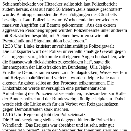
Schienenblockade vor Hitzacker stellte sich laut Polizeibericht
zudem heraus, dass auf rund 50 Metern „teils massiv geschottert“
wurde. Bautrupps mussten die Beschädigungen des Gleisbetts
beseitigen. Laut Polizei ist es am Wochenende immer wieder zu
massiven Angriffen auf Beamte gekommen: „Aus den extrem
aggressiven Personengruppen wurden Polizeibeamte unter anderem
mit Reizstoffen besprüht, mit Steinen beworfen sowie mit
Pyrotechnik und Signalmunition beschossen.“
12:33 Uhr: Linke kritisiert unverhältnismäßige Polizeigewalt
Die Linkspartei wirft der Polizei unverhältnismäßige Gewalt gegen
Castorgegner vor. „Ich konnte mit eigenen Augen beobachten, wie
die Staatsgewalt rücksichtslos zugeschlagen hat“, sagte die
Innenexpertin der Linksfraktion im Bundestag, Ulla Jelpke.
Friedliche Demonstranten seien „mit Schlagstöcken, Wasserwerfern
und Reizgas malträtiert und verletzt“ worden. Jelpke hatte nach
eigenen Angaben selbst an den Protesten teilgenommen. Die
Linksfraktion werde unverzüglich eine parlamentarische
Aufarbeitung des Polizeieinsatzes einleiten, insbesondere zur Rolle
der Bundespolizei und der Bundeswehr, kündigte Jelpke an. Dabei
werde sich die Linke auch für ein Verbot von Reizgaseinsätzen
gegen Demonstranten stark machen.
12:16 Uhr: Regierung lobt den Polizeieinsatz
Die Bundesregierung stellt sich dagegen hinter die Polizei im
Wendland: „Das Ereignis war absehbar und ist sehr, sehr gut
vorbereitet worden“, sagte der Sprecher des Innenministeriums. Die