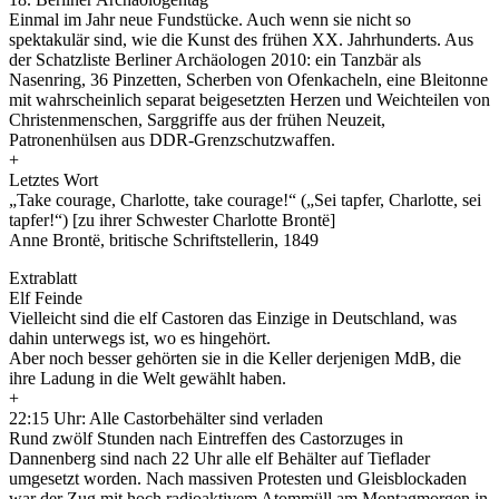
Einmal im Jahr neue Fundstücke. Auch wenn sie nicht so
spektakulär sind, wie die Kunst des frühen XX. Jahrhunderts. Aus
der Schatzliste Berliner Archäologen 2010: ein Tanzbär als
Nasenring, 36 Pinzetten, Scherben von Ofenkacheln, eine Bleitonne
mit wahrscheinlich separat beigesetzten Herzen und Weichteilen von
Christenmenschen, Sarggriffe aus der frühen Neuzeit,
Patronenhülsen aus DDR-Grenzschutzwaffen.
+
Letztes Wort
„Take courage, Charlotte, take courage!“ („Sei tapfer, Charlotte, sei
tapfer!“) [zu ihrer Schwester Charlotte Brontë]
Anne Brontë, britische Schriftstellerin, 1849
Extrablatt
Elf Feinde
Vielleicht sind die elf Castoren das Einzige in Deutschland, was
dahin unterwegs ist, wo es hingehört.
Aber noch besser gehörten sie in die Keller derjenigen MdB, die
ihre Ladung in die Welt gewählt haben.
+
22:15 Uhr: Alle Castorbehälter sind verladen
Rund zwölf Stunden nach Eintreffen des Castorzuges in
Dannenberg sind nach 22 Uhr alle elf Behälter auf Tieflader
umgesetzt worden. Nach massiven Protesten und Gleisblockaden
war der Zug mit hoch radioaktivem Atommüll am Montagmorgen in