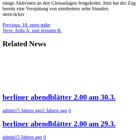
einige Aktivisten an den Gleisanlagen festgekettet. Jetzt hat der Zug
bereits eine Verspätung von mindestens zehn Stunden.
stern-ticker
Beitragsnavigation
Previous:
18. open mike
Next:
Arifa A. und Jessmin B.
Related News
berliner abendblätter 2.00 am 30.3.
admin
15 Jahren ago
2 Jahren ago
0
berliner abendblätter 2.00 am 29.3.
admin
15 Jahren ago
0