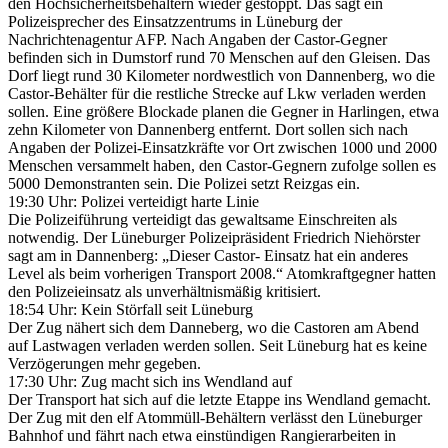
den Hochsicherheitsbehältern wieder gestoppt. Das sagt ein
Polizeisprecher des Einsatzzentrums in Lüneburg der
Nachrichtenagentur AFP. Nach Angaben der Castor-Gegner
befinden sich in Dumstorf rund 70 Menschen auf den Gleisen. Das
Dorf liegt rund 30 Kilometer nordwestlich von Dannenberg, wo die
Castor-Behälter für die restliche Strecke auf Lkw verladen werden
sollen. Eine größere Blockade planen die Gegner in Harlingen, etwa
zehn Kilometer von Dannenberg entfernt. Dort sollen sich nach
Angaben der Polizei-Einsatzkräfte vor Ort zwischen 1000 und 2000
Menschen versammelt haben, den Castor-Gegnern zufolge sollen es
5000 Demonstranten sein. Die Polizei setzt Reizgas ein.
19:30 Uhr: Polizei verteidigt harte Linie
Die Polizeiführung verteidigt das gewaltsame Einschreiten als
notwendig. Der Lüneburger Polizeipräsident Friedrich Niehörster
sagt am in Dannenberg: „Dieser Castor- Einsatz hat ein anderes
Level als beim vorherigen Transport 2008.“ Atomkraftgegner hatten
den Polizeieinsatz als unverhältnismäßig kritisiert.
18:54 Uhr: Kein Störfall seit Lüneburg
Der Zug nähert sich dem Danneberg, wo die Castoren am Abend
auf Lastwagen verladen werden sollen. Seit Lüneburg hat es keine
Verzögerungen mehr gegeben.
17:30 Uhr: Zug macht sich ins Wendland auf
Der Transport hat sich auf die letzte Etappe ins Wendland gemacht.
Der Zug mit den elf Atommüll-Behältern verlässt den Lüneburger
Bahnhof und fährt nach etwa einstündigen Rangierarbeiten in