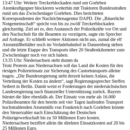
13:47 Uhr: Weitere Treckerblockaden rund um Gorleben
Atomkraftgegner blockieren weiterhin mit Traktoren Bundesstraßen
rund um das Zwischenlager Gorleben. Dies berichteten
Korrespondenten der Nachrichtenagentur DAPD. Die „Bäuerliche
Notgemeinschaft“ spricht von bis zu zwölf Treckerblockaden
gleichzeitig. Ziel sei es, den Austausch der Polizeikräfte vor Ort und
den Nachschub für die Beamten zu verzögern, sagte ein Sprecher
auf Anfrage. Er schließt weitere Aktionen nicht aus, zumal die elf
Atommüllbehälter noch im Verladebahnhof in Dannenberg stehen
und die letzte Etappe des Transports über 20 Straßenkilometer zum
Zwischenlager noch vor sich haben.
13:35 Uhr: Niedersachsen steht dumm da
Trotz Protests aus Niedersachsen soll das Land die Kosten für den
riesigen Polizeieinsatz zur Sicherung des Castortransports alleine
tragen. „Die Bundesregierung sieht derzeit keinen Anlass, die
Verteilung der Kosten zu ändern“, sagt Regierungssprecher Steffen
Seibert in Berlin. Damit weist er Forderungen der niedersächsischen
Landesregierung nach finanzieller Unterstützung zurück. Bayern
bürstet die Idee ebenfalls ab. Der Einsatz von mehr als 16.000
Polizeibeamten für den bereits seit vier Tagen laufenden Transport
hochstrahlenden Atommülls von Frankreich nach Gorleben könnte
den Steuerzahler nach Einschätzung der Deutschen
Polizeigewerkschaft bis zu 50 Millionen Euro kosten.
Niedersachsen beziffert allein die direkten Einsatzkosten auf 20 bis
25 Millionen Euro.