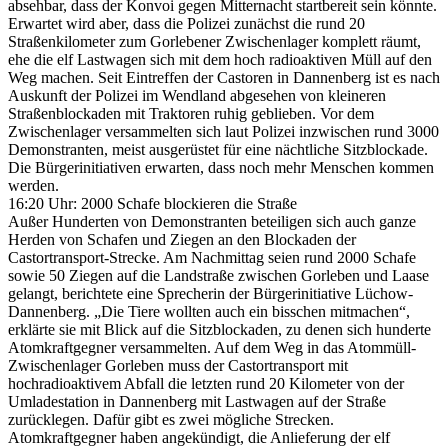
absehbar, dass der Konvoi gegen Mitternacht startbereit sein könnte.
Erwartet wird aber, dass die Polizei zunächst die rund 20
Straßenkilometer zum Gorlebener Zwischenlager komplett räumt,
ehe die elf Lastwagen sich mit dem hoch radioaktiven Müll auf den
Weg machen. Seit Eintreffen der Castoren in Dannenberg ist es nach
Auskunft der Polizei im Wendland abgesehen von kleineren
Straßenblockaden mit Traktoren ruhig geblieben. Vor dem
Zwischenlager versammelten sich laut Polizei inzwischen rund 3000
Demonstranten, meist ausgerüstet für eine nächtliche Sitzblockade.
Die Bürgerinitiativen erwarten, dass noch mehr Menschen kommen
werden.
16:20 Uhr: 2000 Schafe blockieren die Straße
Außer Hunderten von Demonstranten beteiligen sich auch ganze
Herden von Schafen und Ziegen an den Blockaden der
Castortransport-Strecke. Am Nachmittag seien rund 2000 Schafe
sowie 50 Ziegen auf die Landstraße zwischen Gorleben und Laase
gelangt, berichtete eine Sprecherin der Bürgerinitiative Lüchow-
Dannenberg. „Die Tiere wollten auch ein bisschen mitmachen“,
erklärte sie mit Blick auf die Sitzblockaden, zu denen sich hunderte
Atomkraftgegner versammelten. Auf dem Weg in das Atommüll-
Zwischenlager Gorleben muss der Castortransport mit
hochradioaktivem Abfall die letzten rund 20 Kilometer von der
Umladestation in Dannenberg mit Lastwagen auf der Straße
zurücklegen. Dafür gibt es zwei mögliche Strecken.
Atomkraftgegner haben angekündigt, die Anlieferung der elf