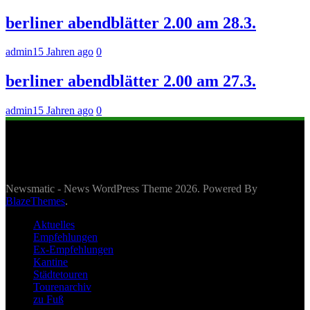
berliner abendblätter 2.00 am 28.3.
admin
15 Jahren ago
0
berliner abendblätter 2.00 am 27.3.
admin
15 Jahren ago
0
Newsmatic - News WordPress Theme 2026. Powered By
BlazeThemes
.
Aktuelles
Empfehlungen
Ex-Empfehlungen
Kantine
Städtetouren
Tourenarchiv
zu Fuß