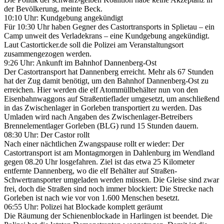
der Bevölkerung, meinte Beck.
10:10 Uhr: Kundgebung angekündigt
Für 10:30 Uhr haben Gegner des Castortransports in Splietau – ein
Camp unweit des Verladekrans – eine Kundgebung angekündigt.
Laut Castorticker.de soll die Polizei am Veranstaltungsort
zusammengezogen werden.
9:26 Uhr: Ankunft im Bahnhof Dannenberg-Ost
Der Castortransport hat Dannenberg erreicht. Mehr als 67 Stunden
hat der Zug damit benötigt, um den Bahnhof Dannenberg-Ost zu
erreichen. Hier werden die elf Atommüllbehälter nun von den
Eisenbahnwaggons auf Straßentieflader umgesetzt, um anschließend
in das Zwischenlager in Gorleben transportiert zu werden. Das
Umladen wird nach Angaben des Zwischenlager-Betreibers
Brennelementlager Gorleben (BLG) rund 15 Stunden dauern.
08:30 Uhr: Der Castor rollt
Nach einer nächtlichen Zwangspause rollt er wieder: Der
Castortransport ist am Montagmorgen in Dahlenburg im Wendland
gegen 08.20 Uhr losgefahren. Ziel ist das etwa 25 Kilometer
entfernte Dannenberg, wo die elf Behälter auf Straßen-
Schwertransporter umgeladen werden müssen. Die Gleise sind zwar
frei, doch die Straßen sind noch immer blockiert: Die Strecke nach
Gorleben ist nach wie vor von 1.600 Menschen besetzt.
06:55 Uhr: Polizei hat Blockade komplett geräumt
Die Räumung der Schienenblockade in Harlingen ist beendet. Die