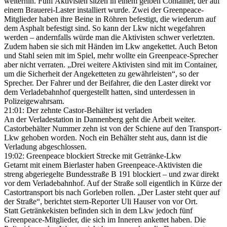
weiterhin. Fünf Aktivisten sitzen in einem gelben Container, der auf
einem Brauerei-Laster installiert wurde. Zwei der Greenpeace-
Mitglieder haben ihre Beine in Röhren befestigt, die wiederum auf
dem Asphalt befestigt sind. So kann der Lkw nicht wegefahren
werden – andernfalls würde man die Aktivisten schwer verletzten.
Zudem haben sie sich mit Händen im Lkw angekettet. Auch Beton
und Stahl seien mit im Spiel, mehr wollte ein Greenpeace-Sprecher
aber nicht verraten. „Drei weitere Aktivisten sind mit im Container,
um die Sicherheit der Angeketteten zu gewährleisten“, so der
Sprecher. Der Fahrer und der Beifahrer, die den Laster direkt vor
dem Verladebahnhof quergestellt hatten, sind unterdessen in
Polizeigewahrsam.
21:01: Der zehnte Castor-Behälter ist verladen
An der Verladestation in Dannenberg geht die Arbeit weiter.
Castorbehälter Nummer zehn ist von der Schiene auf den Transport-
Lkw gehoben worden. Noch ein Behälter steht aus, dann ist die
Verladung abgeschlossen.
19:02: Greenpeace blockiert Strecke mit Getränke-Lkw
Getarnt mit einem Bierlaster haben Greenpeace-Aktivisten die
streng abgeriegelte Bundesstraße B 191 blockiert – und zwar direkt
vor dem Verladebahnhof. Auf der Straße soll eigentlich in Kürze der
Castortransport bis nach Gorleben rollen. „Der Laster steht quer auf
der Straße“, berichtet stern-Reporter Uli Hauser von vor Ort.
Statt Getränkekisten befinden sich in dem Lkw jedoch fünf
Greenpeace-Mitglieder, die sich im Inneren ankettet haben. Die