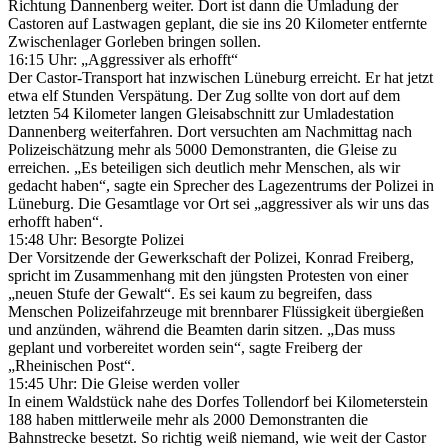
Richtung Dannenberg weiter. Dort ist dann die Umladung der
Castoren auf Lastwagen geplant, die sie ins 20 Kilometer entfernte
Zwischenlager Gorleben bringen sollen.
16:15 Uhr: „Aggressiver als erhofft“
Der Castor-Transport hat inzwischen Lüneburg erreicht. Er hat jetzt
etwa elf Stunden Verspätung. Der Zug sollte von dort auf dem
letzten 54 Kilometer langen Gleisabschnitt zur Umladestation
Dannenberg weiterfahren. Dort versuchten am Nachmittag nach
Polizeischätzung mehr als 5000 Demonstranten, die Gleise zu
erreichen. „Es beteiligen sich deutlich mehr Menschen, als wir
gedacht haben“, sagte ein Sprecher des Lagezentrums der Polizei in
Lüneburg. Die Gesamtlage vor Ort sei „aggressiver als wir uns das
erhofft haben“.
15:48 Uhr: Besorgte Polizei
Der Vorsitzende der Gewerkschaft der Polizei, Konrad Freiberg,
spricht im Zusammenhang mit den jüngsten Protesten von einer
„neuen Stufe der Gewalt“. Es sei kaum zu begreifen, dass
Menschen Polizeifahrzeuge mit brennbarer Flüssigkeit übergießen
und anzünden, während die Beamten darin sitzen. „Das muss
geplant und vorbereitet worden sein“, sagte Freiberg der
„Rheinischen Post“.
15:45 Uhr: Die Gleise werden voller
In einem Waldstück nahe des Dorfes Tollendorf bei Kilometerstein
188 haben mittlerweile mehr als 2000 Demonstranten die
Bahnstrecke besetzt. So richtig weiß niemand, wie weit der Castor