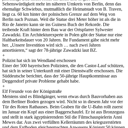
Sehenswürdigkeit mehr im näheren Umkreis von Berlin, denn das
ehemalige Schwiebus, mutmaßlich die Heimatstadt von B. Traven,
liegt ca. 60 km hinter der polnischen Grenze auf dem Weg von
Berlin nach Poznan. Weil die Statue drei Meter höher ist als die in
Rio de Janeiro kann sie ins Guiness Buch der Rekorde. Die
treibende Kraft hinter dem Bau war der Ortspfarrer Sylwester
Zawadzki. Ein Architekturexperte in Polen gibt der Statue nur eine
Haltbarkeitsdauer von 20 Jahren. Ihr Fundament gäbe nicht mehr
her. „Unsere Investition wird sich … nach zwei Jahren
amortisieren,“ sagt der 78-jährige Zawadzki laut BZ.
+
Polizist hat sich im Wendland erschossen
Einer der 500 bayerischen Polizisten, die den Castor-Lauf schützen,
hat sich in seiner Unterkunft mit einer Dienstwaffe erschossen. Die
Süddeutsche berichtet, dass der 50-jährige Hauptkommissar aus
Deggendorf private Probleme gehabt habe.
+
Elf Freunde von der Königstraße
Meistens sind es Blindgänger, wenn etwas durch Bauvorhaben aus
dem Berliner Boden gezogen wird. Nicht so in diesem Jahr vor der
Tür des Roten Rathauses. Beim Graben für die U-Bahn rollt zuerst
im Januar ein Kopf aus einer Baggerschaufel. Er ist aus Bronzeguss
und stellt in stark ägyptisierendem Stil die Filmschauspielerin Anni
Mewes dar. Aus zwei verfüllten Kellerräumrn des kriegszerstörten
und dem Erdboden gleichgemachten Anwesens Königstr.50 können