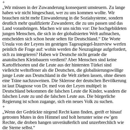
+
„Wir müssen in der Zuwanderung konsequent umsteuern. Zu lange
haben wir nicht hingeschaut, wer zu uns kommen wollte. Wir
brauchen nicht mehr Einwanderung in die Sozialsysteme, sondern
deutlich mehr qualifizierte Zuwanderer, die zu uns passen und das
Land voranbringen. Machen wir uns nichts vor: Die hochgebildeten
jungen Menschen, die sich in der globalisierten Welt aufmachen,
entscheiden sich schon heute selten für Deutschland.“ Die Worte
Ursula von der Leyens im gestrigen Tagesspiegel-Inzerview werfen
peinlich die Frage auf: wohin werden die Neuzugänge aufgefordert,
sich zu integrieren? Haben wir Deutsche nicht gerade die
anatolischen Kleinbauern verdient?
Aber Menschen sind keine
Kartoffelsorten und die Leute aus der hintersten Türkei sind
vielleicht weltoffener als die Deutschen, die globalisierungswillige
junge Leute aus Deutschland in die Welt ziehen lassen, ohne diesen
eine Träne nachzuweinen. Die Sklerose der deutschen Bevölkerung
ist laut Diagnose von Dr. med von der Leyen multipel: in
Deutschland bekommen die falschen Leute die Kinder, wandern die
falschen Leute zu und die falschen Leute aus. Die bürgerliche
Regierung ist schon zugange, sich ein neues Volk zu suchen.
+
„Wenn der Gedrückte nirgend Recht kann finden, greift er hinauf
getrosten Mutes in den Himmel und holt herunter seine ew’gen
Rechte, die droben hangen unveräußerlich und unzerbrechlich wie
die Sterne selbst.“