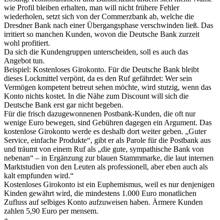
wie Profil bleiben erhalten, man will nicht frühere Fehler
wiederholen, setzt sich von der Commerzbank ab, welche die
Dresdner Bank nach einer Übergangsphase verschwinden ließ. Das
irritiert so manchen Kunden, wovon die Deutsche Bank zurzeit
wohl profitiert.
Da sich die Kundengruppen unterscheiden, soll es auch das
Angebot tun.
Beispiel: Kostenloses Girokonto. Für die Deutsche Bank bleibt
dieses Lockmittel verpönt, da es den Ruf gefährdet: Wer sein
Vermögen kompetent betreut sehen möchte, wird stutzig, wenn das
Konto nichts kostet. In die Nähe zum Discount will sich die
Deutsche Bank erst gar nicht begeben.
Für die frisch dazugewonnenen Postbank-Kunden, die oft nur
wenige Euro bewegen, sind Gebühren dagegen ein Argument. Das
kostenlose Girokonto werde es deshalb dort weiter geben. „Guter
Service, einfache Produkte“, gibt er als Parole für die Postbank aus
und träumt von einem Ruf als „die gute, sympathische Bank von
nebenan“ – in Ergänzung zur blauen Stammmarke, die laut internen
Marktstudien von den Leuten als professionell, aber eben auch als
kalt empfunden wird.“
Kostenloses Girokonto ist ein Euphemismus, weil es nur denjenigen
Kinden gewährt wird, die mindestens 1.000 Euro monatlichen
Zufluss auf selbiges Konto aufzuweisen haben. Ärmere Kunden
zahlen 5,90 Euro per mensem.
+