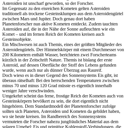
Asteroiden ist unscharf geworden, so der Forscher.
Im Gegensatz zu den eisreichen Kometen gelten Asteroiden
traditionell als trockene Gesteinsklumpen aus dem Asteroidengürtel
zwischen Mars und Jupiter. Doch genau dort haben
Planetenforscher nun aktive Kometen entdeckt. Zudem tauchten
Asteroiden auf, die in der Nähe der Sonne aufleuchten wie ein
Komet – und im fernen Reich der Kometen kreisen auch
Gesteinsobjekte.
Ein Mischwesen ist auch Themis, eines der größten Mitglieder des
Asteroidengürtels. Der Himmelskörper mit einem Durchmesser von
200 Kilometern enthält Wasser, berichteten zwei Forscherteams
kürzlich in der Zeitschrift Nature. Themis ist bislang der erste
Asteroid, auf dessen Oberfläche der Stoff des Lebens gefunden
wurde, wenn auch nur als dünner Überzug aus Raureif.
Doch wieso es in dieser Gegend des Sonnensystems Eis gibt, ist
überaus rätselhaft: Bei den herrschenden Temperaturen zwischen
minus 70 und minus 120 Grad müsste es eigentlich innerhalb
weniger Jahre verschwinden.
Umgekehrt scheint das ferne, frostige Reich der Kometen auch von
Gesteinskörpern bevölkert zu sein, die dort eigentlich nicht
hingehören. Dem Standardmodell der Planetenforscher zufolge
sollten sich Planeten, Asteroiden und Kometen da gebildet haben,
wo sie heute kreisen. Im Randbereich des Sonnensystems
vermuteten die Forscher nahezu jungfräuliches Material aus dem
solaren Urnebel: Eis und primitive Kohlenstoff-Verbindungen, die