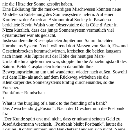
nie die Hitze der Sonne gespürt haben.
Eine Erklärung für die merkwürdigen Mischwesen könnten neue
Modelle zu Entstehung des Sonnensystems liefern. Auf einer
Konferenz der American Astronomical Society in Pasadena
berichtete Kevin Walsh vom Observatoire de la Côte d’Azur in
Nizza kürzlich, dass das junge Sonnensystem vermutlich viel
dynamischer war als gedacht.
Insbesondere die Riesenplaneten Jupiter und Saturn brachten
Unruhe ins System. Noch während dort Massen von Staub, Eis- und
Gesteinsbrocken herumschwirrten, kreiselten die beiden langsam
nach innen. Als Jupiter auf der Höhe der heutigen Mars-
Umlaufbahn angekommen war, stoppte ihn die Anziehungskraft des
Saturn. Beide Gasplaneten kehrten daraufhin ihre
Bewegungsrichtung um und wanderten wieder nach außen. Sowohl
auf dem Hin- als auch auf dem Rückweg wirbelten sie die
Kleinkörper des Sonnensystems kräftig durcheinander, so die
Forscher.
Frankfurter Rundschau
+
What is the burgling of a bank to the founding of a bank?
Das Zwischending „Fusion“: Nach der Dresdner nun die Postbank
faz
„Der Kunde spürt erst mal nicht, dass er mitsamt seinem Geld zu
Josef Ackermann wechselt. „Postbank bleibt Postbank“, lautet die
Losung. Kontonummern und Bankleitzahl ändern sich nicht. Name