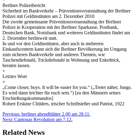
Berliner Polizeibericht
Sicherheit im Bankverkehr – Präventionsveranstaltung der Berliner
Polizei mit Geldinstituten am 2. Dezember 2010
Die zweite gemeinsame Präventionsveranstaltung der Berliner
Polizei in Kooperation mit der Berliner Sparkasse, Postbank,
Deutschen Bank, Norisbank und weiteren Geldinstituten findet am
2. Dezember berlinweit statt.
In und vor den Geldinstituten, aber auch in mehreren
Einkaufscentern kann sich die Berliner Bevölkerung im Umgang
zum sicheren Bankverkehr und anderen Themen, wie
Taschendiebstahl, Trickdiebstahl in Wohnung und Enkeltrick,
beraten lassen.
+
Letztes Wort
+
„Come closer, boys. It will be easier for you.“ („Tretet näher, Jungs.
Es wird dann leichter für euch sein.“) [zu den Männern seines
Erschießungskommandos]
Robert Erskine Childers, irischer Schriftsteller und Patriot, 1922
Beitragsnavigation
Previous:
berliner abendblätter 2.00 am 28.11.
Next:
Cantonas Revolution am 7.12.
Related News