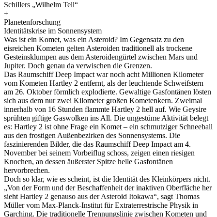
Schillers „Wilhelm Tell“
+
Planetenforschung
Identitätskrise im Sonnensystem
Was ist ein Komet, was ein Asteroid? Im Gegensatz zu den
eisreichen Kometen gelten Asteroiden traditionell als trockene
Gesteinsklumpen aus dem Asteroidengürtel zwischen Mars und
Jupiter. Doch genau da verwischen die Grenzen.
Das Raumschiff Deep Impact war noch acht Millionen Kilometer
vom Kometen Hartley 2 entfernt, als der leuchtende Schweifstern
am 26. Oktober förmlich explodierte. Gewaltige Gasfontänen lösten
sich aus dem nur zwei Kilometer großen Kometenkern. Zweimal
innerhalb von 16 Stunden flammte Hartley 2 hell auf. Wie Geysire
sprühten giftige Gaswolken ins All. Die ungestüme Aktivität belegt
es: Hartley 2 ist ohne Frage ein Komet – ein schmutziger Schneeball
aus den frostigen Außenbezirken des Sonnensystems. Die
faszinierenden Bilder, die das Raumschiff Deep Impact am 4.
November bei seinem Vorbeiflug schoss, zeigen einen riesigen
Knochen, an dessen äußerster Spitze helle Gasfontänen
hervorbrechen.
Doch so klar, wie es scheint, ist die Identität des Kleinkörpers nicht.
„Von der Form und der Beschaffenheit der inaktiven Oberfläche her
sieht Hartley 2 genauso aus der Asteroid Itokawa“, sagt Thomas
Müller vom Max-Planck-Institut für Extraterrestrische Physik in
Garching. Die traditionelle Trennungslinie zwischen Kometen und