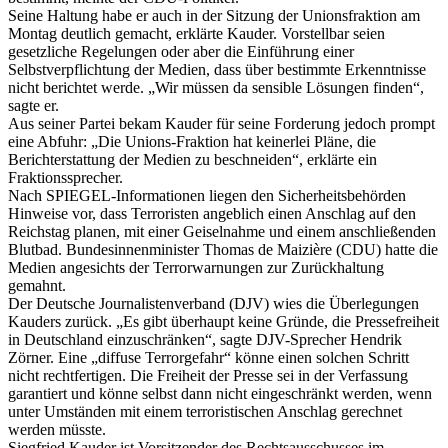
Seine Haltung habe er auch in der Sitzung der Unionsfraktion am
Montag deutlich gemacht, erklärte Kauder. Vorstellbar seien
gesetzliche Regelungen oder aber die Einführung einer
Selbstverpflichtung der Medien, dass über bestimmte Erkenntnisse
nicht berichtet werde. „Wir müssen da sensible Lösungen finden“,
sagte er.
Aus seiner Partei bekam Kauder für seine Forderung jedoch prompt
eine Abfuhr: „Die Unions-Fraktion hat keinerlei Pläne, die
Berichterstattung der Medien zu beschneiden“, erklärte ein
Fraktionssprecher.
Nach SPIEGEL-Informationen liegen den Sicherheitsbehörden
Hinweise vor, dass Terroristen angeblich einen Anschlag auf den
Reichstag planen, mit einer Geiselnahme und einem anschließenden
Blutbad. Bundesinnenminister Thomas de Maizière (CDU) hatte die
Medien angesichts der Terrorwarnungen zur Zurückhaltung
gemahnt.
Der Deutsche Journalistenverband (DJV) wies die Überlegungen
Kauders zurück. „Es gibt überhaupt keine Gründe, die Pressefreiheit
in Deutschland einzuschränken“, sagte DJV-Sprecher Hendrik
Zörner. Eine „diffuse Terrorgefahr“ könne einen solchen Schritt
nicht rechtfertigen. Die Freiheit der Presse sei in der Verfassung
garantiert und könne selbst dann nicht eingeschränkt werden, wenn
unter Umständen mit einem terroristischen Anschlag gerechnet
werden müsste.
Siegfried Kauder ist Vorsitzender des Rechtsausschusses im