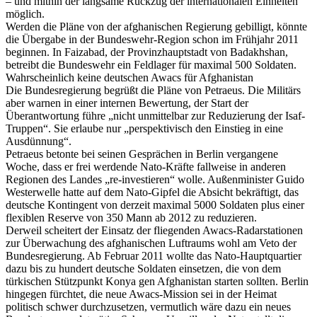
– und mithin der langsame Rückzug der internationalen Einheiten
möglich.
Werden die Pläne von der afghanischen Regierung gebilligt, könnte
die Übergabe in der Bundeswehr-Region schon im Frühjahr 2011
beginnen. In Faizabad, der Provinzhauptstadt von Badakhshan,
betreibt die Bundeswehr ein Feldlager für maximal 500 Soldaten.
Wahrscheinlich keine deutschen Awacs für Afghanistan
Die Bundesregierung begrüßt die Pläne von Petraeus. Die Militärs
aber warnen in einer internen Bewertung, der Start der
Überantwortung führe „nicht unmittelbar zur Reduzierung der Isaf-
Truppen“. Sie erlaube nur „perspektivisch den Einstieg in eine
Ausdünnung“.
Petraeus betonte bei seinen Gesprächen in Berlin vergangene
Woche, dass er frei werdende Nato-Kräfte fallweise in anderen
Regionen des Landes „re-investieren“ wolle. Außenminister Guido
Westerwelle hatte auf dem Nato-Gipfel die Absicht bekräftigt, das
deutsche Kontingent von derzeit maximal 5000 Soldaten plus einer
flexiblen Reserve von 350 Mann ab 2012 zu reduzieren.
Derweil scheitert der Einsatz der fliegenden Awacs-Radarstationen
zur Überwachung des afghanischen Luftraums wohl am Veto der
Bundesregierung. Ab Februar 2011 wollte das Nato-Hauptquartier
dazu bis zu hundert deutsche Soldaten einsetzen, die von dem
türkischen Stützpunkt Konya gen Afghanistan starten sollten. Berlin
hingegen fürchtet, die neue Awacs-Mission sei in der Heimat
politisch schwer durchzusetzen, vermutlich wäre dazu ein neues