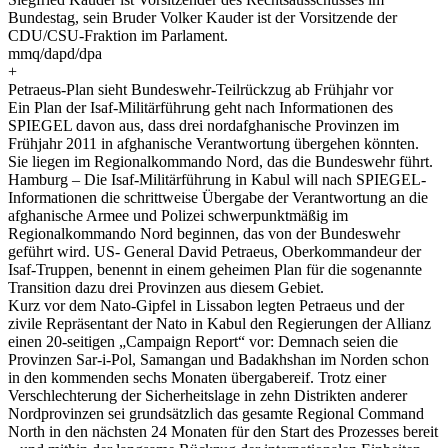
Bundestag, sein Bruder Volker Kauder ist der Vorsitzende der
CDU/CSU-Fraktion im Parlament.
mmq/dapd/dpa
+
Petraeus-Plan sieht Bundeswehr-Teilrückzug ab Frühjahr vor
Ein Plan der Isaf-Militärführung geht nach Informationen des
SPIEGEL davon aus, dass drei nordafghanische Provinzen im
Frühjahr 2011 in afghanische Verantwortung übergehen könnten.
Sie liegen im Regionalkommando Nord, das die Bundeswehr führt.
Hamburg – Die Isaf-Militärführung in Kabul will nach SPIEGEL-
Informationen die schrittweise Übergabe der Verantwortung an die
afghanische Armee und Polizei schwerpunktmäßig im
Regionalkommando Nord beginnen, das von der Bundeswehr
geführt wird. US- General David Petraeus, Oberkommandeur der
Isaf-Truppen, benennt in einem geheimen Plan für die sogenannte
Transition dazu drei Provinzen aus diesem Gebiet.
Kurz vor dem Nato-Gipfel in Lissabon legten Petraeus und der
zivile Repräsentant der Nato in Kabul den Regierungen der Allianz
einen 20-seitigen „Campaign Report“ vor: Demnach seien die
Provinzen Sar-i-Pol, Samangan und Badakhshan im Norden schon
in den kommenden sechs Monaten übergabereif. Trotz einer
Verschlechterung der Sicherheitslage in zehn Distrikten anderer
Nordprovinzen sei grundsätzlich das gesamte Regional Command
North in den nächsten 24 Monaten für den Start des Prozesses bereit