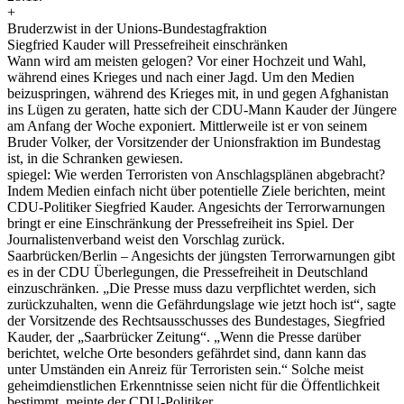
+
Bruderzwist in der Unions-Bundestagfraktion
Siegfried Kauder will Pressefreiheit einschränken
Wann wird am meisten gelogen? Vor einer Hochzeit und Wahl,
während eines Krieges und nach einer Jagd. Um den Medien
beizuspringen, während des Krieges mit, in und gegen Afghanistan
ins Lügen zu geraten, hatte sich der CDU-Mann Kauder der Jüngere
am Anfang der Woche exponiert. Mittlerweile ist er von seinem
Bruder Volker, der Vorsitzender der Unionsfraktion im Bundestag
ist, in die Schranken gewiesen.
spiegel: Wie werden Terroristen von Anschlagsplänen abgebracht?
Indem Medien einfach nicht über potentielle Ziele berichten, meint
CDU-Politiker Siegfried Kauder. Angesichts der Terrorwarnungen
bringt er eine Einschränkung der Pressefreiheit ins Spiel. Der
Journalistenverband weist den Vorschlag zurück.
Saarbrücken/Berlin – Angesichts der jüngsten Terrorwarnungen gibt
es in der CDU Überlegungen, die Pressefreiheit in Deutschland
einzuschränken. „Die Presse muss dazu verpflichtet werden, sich
zurückzuhalten, wenn die Gefährdungslage wie jetzt hoch ist“, sagte
der Vorsitzende des Rechtsausschusses des Bundestages, Siegfried
Kauder, der „Saarbrücker Zeitung“.
„Wenn die Presse darüber
berichtet, welche Orte besonders gefährdet sind, dann kann das
unter Umständen ein Anreiz für Terroristen sein.“ Solche meist
geheimdienstlichen Erkenntnisse seien nicht für die Öffentlichkeit
bestimmt, meinte der CDU-Politiker.