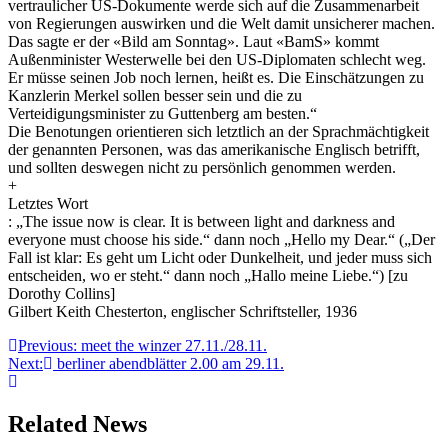
vertraulicher US-Dokumente werde sich auf die Zusammenarbeit
von Regierungen auswirken und die Welt damit unsicherer machen.
Das sagte er der «Bild am Sonntag». Laut «BamS» kommt
Außenminister Westerwelle bei den US-Diplomaten schlecht weg.
Er müsse seinen Job noch lernen, heißt es. Die Einschätzungen zu
Kanzlerin Merkel sollen besser sein und die zu
Verteidigungsminister zu Guttenberg am besten.“
Die Benotungen orientieren sich letztlich an der Sprachmächtigkeit
der genannten Personen, was das amerikanische Englisch betrifft,
und sollten deswegen nicht zu persönlich genommen werden.
+
Letztes Wort
: „The issue now is clear. It is between light and darkness and
everyone must choose his side.“ dann noch „Hello my Dear.“ („Der
Fall ist klar: Es geht um Licht oder Dunkelheit, und jeder muss sich
entscheiden, wo er steht.“ dann noch „Hallo meine Liebe.“) [zu
Dorothy Collins]
Gilbert Keith Chesterton, englischer Schriftsteller, 1936
Beitragsnavigation
Previous:
meet the winzer 27.11./28.11.
Next:
berliner abendblätter 2.00 am 29.11.
Related News