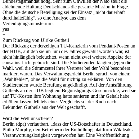
Bundestagsmandat nötig. Sehr zum Unwillen der Nato stellt die
ablehnende Haltung Deutschlands die gesamte Mission in Frage.
Ohne die deutsche Beteiligung sei der Einsatz „nicht dauerhaft
durchhaltefähig“, so eine Analyse aus dem
Verteidigungsministerium.
yas
+
Zum Rückzug von Ulrike Gutheil
Der Rückzug der derzeitigen TU-Kanzlerin vom Pendant-Posten an
der HUB, auf den sie im Juni des Jahres gewählt worden war, ist
nicht hinlänglich beleuchtet, wenn nicht zwei weitere Aspekte der
causa ins Licht gebracht sind. Die Studierenden klagten gegen die
Wahl, weil die Stimmzettel ihrer Vertreter bei der Wahl besonders
markiert waren. Das Verwaltungsgericht Berlin sprach von einem
„Wahlfehler“, ohne die Wahl für nichtig zu erklären. Von den
Studierenden wurde Berufung angekündigt. Auf der Amtsführung
Gutheils an der TUB liegt ein Begünstigungs-Geschmäckle, weil sie
auf TU-Kosten ihre Wohnung hatte sanieren und ihr Gehalt habe
erhöhen lassen. Mittels eines Vergleichs sei der Ruch nach
Bekunden Gutheils aus der Welt geschafft.
+
Wird die Welt unsicherer?
Berlin (dpa) verlautbart, „dass der US-Botschafter in Deutschland,
Philip Murphy, den Betreibern der Enthüllungsplattform Wikileaks
Verantwortungslosigkeit vorgeworfen hat. Eine Veröffentlichung