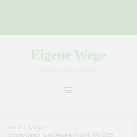
Skip
to
content
Eigene Wege
Unterwegs Zu Relevanten Orten
Home
Kantine
Eigene Wege Freitagskantine in der 3. KW 2025