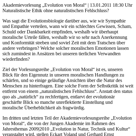
Akademievorlesung „Evolution von Moral“ | 13.01.2011 18:30 Uhr
Naturalistische Ethik ohne naturalistischen Fehlschluss?
Was sagt die Evolutionsbiologie darüber aus, wie wir Sympathie
und Empathie verteilen, wann wir ein schlechtes Gewissen, Scham,
Schuld oder Dankbarkeit empfinden, weshalb wir überhaupt
moralische Urteile fällen, weshalb wir so sehr nach Anerkennung
und Konformität streben und soviel Zeit mit dem Tratschen über
andere verbringen? Welche solcher moralischen Emotionen lassen
sich zumindest in Ansätzen bei unseren tierlichen Verwandten
wiederfinden?
Ziel der Vorlesungsreihe „Evolution von Moral“ ist es, unseren
Blick für den Eigennutz in unseren moralischen Handlungen zu
schärfen, und so einige geläufige Ansichten über die Natur des
Menschen zu hinterfragen. Eine solche Form der Selbstkritik ist weit
entfernt von einem „naturalistischen Fehlschluss“. Anstatt den status
quo als „natürlich“ zu rechfertigen, entlarvt der evolutionär
geschärfte Blick so manche unreflektierte Einstellung und
moralische Überheblichkeit als fragwürdig.
Im dritten und letzten Teil der Akademievorlesungsreihe „Evolution
von Moral“, die von der Jungen Akademie im Rahmen des
Jahresthemas 2009|2010 „Evolution in Natur, Technik und Kultur“
veranstaltet wird, stellen Eckart Voland und Gerhard Ernst