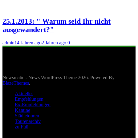
25.1.2013: " Warum seid Ihr nicht
ausgewandert?"
admin
14 Jahren ago
2 Jahren ago
0
Newsmatic - News WordPress Theme 2026. Powered By
BlazeThemes
.
Aktuelles
Empfehlungen
Ex-Empfehlungen
Kantine
Städtetouren
Tourenarchiv
zu Fuß