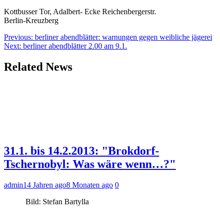
Kottbusser Tor, Adalbert- Ecke Reichenbergerstr.
Berlin-Kreuzberg
Beitragsnavigation
Previous:
berliner abendblätter: warnungen gegen weibliche jägerei
Next:
berliner abendblätter 2.00 am 9.1.
Related News
31.1. bis 14.2.2013: "Brokdorf-
Tschernobyl: Was wäre wenn…?"
admin
14 Jahren ago
8 Monaten ago
0
Bild: Stefan Bartylla