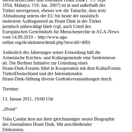
1954, Malatya; †19. Jan. 2007) ist in und außerhalb der
Türkei unvergessen, ebenso wie die Tatsache, dass trotz
Abmahnung seitens der EU bis heute der rassistisch
motivierte Auftragsmord an Hrant Dink in der Türkei
juristisch unbewältigt blieb (vgl. auch Urteil des
Europäischen Gerichtshofs für Menschenrechte in AGA-News
vom 14.09.2010 – http://www.aga-
online.org/de/aktionen/detail.php?newsId=400)
Anlässlich des Jahrestages seiner Ermordung hält die
Armenische Kirchen- und Kulturgemeinde eine Seelenmesse
ab. Die Berliner Initiative zur Gründung eines
Hrant-Dink-Forums führt in Kooperation mit dem KulturForum
TürkeiDeutschland und der Internationalen
Hrant-Dink-Stiftung diverse Gedenkveranstaltungen durch.
Termine:
13. Januar 2011, 19:00 Uhr
„Hrant“
Tuba Çandar liest aus ihrer gleichnamigen neuen Biographie
des Journalisten Hrant Dink. Mit anschließender
Diskussion.