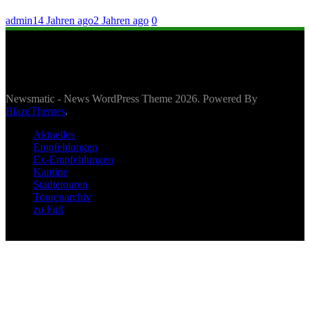
admin
14 Jahren ago
2 Jahren ago
0
Newsmatic - News WordPress Theme 2026. Powered By
BlazeThemes
.
Aktuelles
Empfehlungen
Ex-Empfehlungen
Kantine
Städtetouren
Tourenarchiv
zu Fuß