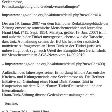
Seelenmesse,
Protestkundgebung und Gedenkveranstaltungen*
http://www.aga-online.org/de/aktionen/detail.php?newsId=414
Der am 19. Januar 2007 vor dem Istanbuler Redaktionsgebäude der
Zeitung ermordete armenische Menschenrechtler und Journalist
Hrant Dink (*15. Sept. 1954, Malatya; getötet 19. Jan. 2007) ist in
und außerhalb der Türkei unvergessen, ebenso wie die Tatsache,
dass trotz Abmahnung seitens der EU bis heute der rassistisch
motivierte Auftragsmord an Hrant Dink in der Türkei juristisch
unbewältigt blieb (vgl. auch Urteil des Europäischen Gerichtshofs
für Menschenrechte in AGA-News vom 14.09.2010.
– http://www.aga-online.org/de/aktionen/detail.php?newsId=400)
Anlässlich des Jahrestages seiner Ermordung hält die Armenische
Kirchen- und Kulturgemeinde eine Seelenmesse ab. Die Berliner
Initiative zur Gründung eines Hrant-Dink-Forums führt in
Kooperation mit dem KulturForum TürkeiDeutschland und der
Internationalen
Hrant-Dink-Stiftung diverse Gedenkveranstaltungen durch.
_Termine:_
*13. Januar 2011, 19:00 Uhr*