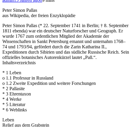
admin
15 Jahren ago
0
9 mins
Peter Simon Pallas
aus Wikipedia, der freien Enzyklopädie
Peter Simon Pallas (* 22. September 1741 in Berlin; † 8. September
1811 ebenda) war ein deutscher Naturforscher und Geograph. Er
wurde 1767 zum ordentlichen Mitglied der Akademie der
Wissenschaften in Sankt Petersburg ernannt und unternahm 1768–
74 und 1793/94, gefördert durch die Zarin Katharina II.,
Expeditionen durch Sibirien und das südliche Russische Reich. Sein
offizielles botanisches Autorenkürzel lautet „Pall.“.
Inhaltsverzeichnis
* 1 Leben
o 1.1 Professur in Russland
o 1.2 Zweite Expedition und weitere Forschungen
* 2 Pallasite
* 3 Ehrentaxon
* 4 Werke
* 5 Literatur
* 6 Weblinks
Leben
Relief aus dem Grabstein