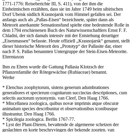
1771-1776: Reiseberichte III, S. 411), von der ihm die
Einheimischen erzählten, dass sie im Jahre 1749 beim sibirischen
Dorf Ubeisk südlich Krasnojarsk vom Himmel gefallen sei. Der
anfangs auch als „Pallas-Eisen“ bezeichnete, später dann als
Meteorit anerkannte Sensationsfund spielte eine bedeutende Rolle in
dem 1794 erschienenen Buch des Naturwissenschaftlers Ernst F. F.
Chladni, der sich damals intensiv mit der Entstehung derartiger
„Eisenmassen“ befasste. Heute offiziell „Krasnojarsk“ genannt, stellt
dieser historische Meteorit den „Prototyp“ der Pallasite dar, einer
nach P. S. Pallas benannten Untergruppe der Stein-Eisen-Meteorite.
Ehrentaxon
Ihm zu Ehren wurde die Gattung Pallasia Klotzsch der
Pflanzenfamilie der Rötegewächse (Rubiaceae) benannt.
Werke
* Elenchus zoophytorum, sistens generum adumbrationes
generaliores et specierum cognitarum succinctas descriptiones, cum
selectis auctorum synonymis. van Cleef, Den Haag 1766.
* Miscellanea zoologica, quibus novæ imprimis atque obscuræ
animalum species describuntur et observationibus iconibusque
illustrantur. Den Haag 1766.
* Spicilegia zoologica. Berlin 1767-77.
* Lyst der Plant-Dieren, bevattende de algemeene schetzen der
geslachten en korte beschryvingen der bekende zoorten. van