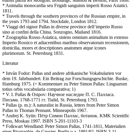
établis parmi les Mongols. Bossange, Masson & Besson, Paris 1808.
* Animalia monocardia seu Frigidi sanguinis imperii Rosso Asiatici.
1811.
* Travels through the southern provinces of the Russian empire, in
the years 1793 and 1794. Stockdale, London 1812.
* Viaggi del signor Pallas in diverse province dell’imperio Russo
sino ai confini della China. Sonzogno, Mailand 1816.
* Zoographia Rosso-Asiatica, sistens omnium animalium in extenso
Imperio Rossico et adiacentibus maribus observatorum recensionem,
domicilia, mores et descriptiones anatomen atque icones
plurimorum. St. Petersburg 1831.
Literatur
* István Fodor: Pallas und andere afrikanische Vokabularien vor
dem 19. Jahrhundert. Ein Beitrag zur Forschungsgeschichte. Buske,
Hamburg 1975. (= Kommentare zu Peter Simon Pallas: Linguarum
totius orbis vocabularia comparativa; 1)
* V. I. Pallas & Osipov: Научное наследие П. С. Палласа.
Письма. 1768-1771 гг. Tialid, St. Petersburg 1793.
* Pallas (p. m.): A naturalist in Russia, letters from Peter Simon
Pallas to Thomas Pennant. Minneapolis 1967.
* Andrej K. Sytin: Пётр Симон Паллас, ботаник. KMK Scientific
Press, Moskau 1997. ISBN 5-201-11103-3
* Folkwart Wendland: Peter Simon Pallas, 1741-1811, Materialien
einer Biographie. de Gruyter, Berlin u.a. 1991/92. ISBN 3-11-