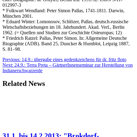
012997-3
* Folkwart Wendland: Peter Simon Pallas, 1741-1811. Darwin,
München 2001.
* Eduard Winter: Lomonosov, Schlözer, Pallas, deutsch-russische
Wirtschaftsbeziehungen im 18. Jahrhundert. Akad. Verl., Berlin
1962. (= Quellen und Studien zur Geschichte Osteuropas; 12)
* Friedrich Ratzel: Pallas, Peter Simon. In: Allgemeine Deutsche
Biographie (ADB). Band 25, Duncker & Humblot, Leipzig 1887,
S. 81–98.
Beitragsnavigation
Previous:
14.9.: übergabe eines gedenkzeichens für dr. fritz floto
Next:
24.9.: Terra Preta – GärtnerInnenseminar zur Herstellung von
Indianerschwarzerde
Related News
31.1. bis 14.2.2013: "Brokdorf-