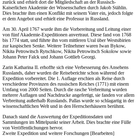
zurück und erhielt dort die Mitgliedschaft an der Russisch-
Kaiserlichen Akademie der Wissenschaften durch Jakob Stählin.
Dies brachte ihm einen Konflikt mit seinem Vater ein, jedoch folgte
er dem Angebot und erhielt eine Professur in Russland.
Am 30. April 1767 wurde ihm die Vorbereitung und Leitung einer
von fünf Akademie-Expeditionen anvertraut. Diese fand von 1768
bis 1774 statt, und führte ihn vom mittleren Ural über Westsibirien
zur kaspischen Senke. Weitere Teilnehmer waren Iwan Bykow,
Nikita Petrowitsch Rytschkow, Nikita Petrowitsch Sokolow sowie
Johann Peter Falck und Johann Gottlieb Georgi.
Zarin Katharina II. erhoffte sich eine Verbesserung des Ansehens
Russlands, daher wurden die Reiseberichte schon während der
Expedition vorbereitet. Die 1. Auflage erschien als Reise durch
verschiedene Provinzen des russischen Reiches (1771) mit einem
Umfang von 2000 Seiten. Durch die rasche Verbreitung wurden
mehrere Auflagen und Nachdrucke angefertigt, sie fanden vor allem
Verbreitung außerhalb Russlands. Pallas wurde so schlagartig in der
wissenschaftlichen Welt und in den Herrscherhäusern berühmt.
Danach stand die Auswertung der Expeditionsdaten und
Sammlungen im Mittelpunkt seiner Arbeit. Dies brachte eine Fülle
von Veröffentlichungen hervor.
Zweite Expedition und weitere Forschungen [Bearbeiten]