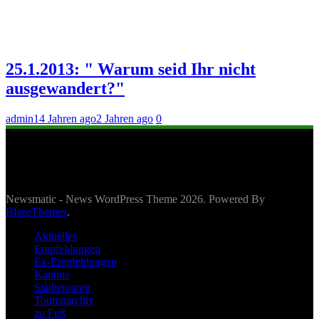
25.1.2013: " Warum seid Ihr nicht
ausgewandert?"
admin
14 Jahren ago
2 Jahren ago
0
Newsmatic - News WordPress Theme 2026. Powered By
BlazeThemes
.
Aktuelles
Empfehlungen
Ex-Empfehlungen
Kantine
Städtetouren
Tourenarchiv
zu Fuß