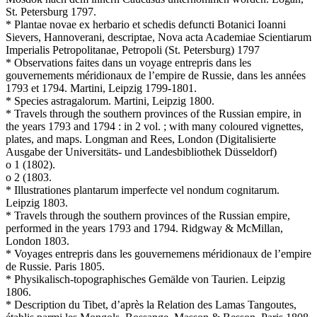
St. Petersburg 1797.
* Plantae novae ex herbario et schedis defuncti Botanici Ioanni
Sievers, Hannoverani, descriptae, Nova acta Academiae Scientiarum
Imperialis Petropolitanae, Petropoli (St. Petersburg) 1797
* Observations faites dans un voyage entrepris dans les
gouvernements méridionaux de l’empire de Russie, dans les années
1793 et 1794. Martini, Leipzig 1799-1801.
* Species astragalorum. Martini, Leipzig 1800.
* Travels through the southern provinces of the Russian empire, in
the years 1793 and 1794 : in 2 vol. ; with many coloured vignettes,
plates, and maps. Longman and Rees, London (Digitalisierte
Ausgabe der Universitäts- und Landesbibliothek Düsseldorf)
o 1 (1802).
o 2 (1803.
* Illustrationes plantarum imperfecte vel nondum cognitarum.
Leipzig 1803.
* Travels through the southern provinces of the Russian empire,
performed in the years 1793 and 1794. Ridgway & McMillan,
London 1803.
* Voyages entrepris dans les gouvernemens méridionaux de l’empire
de Russie. Paris 1805.
* Physikalisch-topographisches Gemälde von Taurien. Leipzig
1806.
* Description du Tibet, d’après la Relation des Lamas Tangoutes,