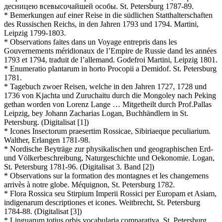
десницею всевысочайшей особы. St. Petersburg 1787-89.
* Bemerkungen auf einer Reise in die südlichen Statthalterschaften
des Russischen Reichs, in den Jahren 1793 und 1794. Martini,
Leipzig 1799-1803.
* Observations faites dans un Voyage entrepris dans les
Gouvernements méridionaux de l’Empire de Russie dand les années
1793 et 1794, traduit de l’allemand. Godefroi Martini, Leipzig 1801.
* Enumeratio plantarum in horto Procopii a Demidof. St. Petersburg
1781.
* Tagebuch zwoer Reisen, welche in den Jahren 1727, 1728 und
1736 von Kjachta und Zuruchaitu durch die Mongoley nach Peking
gethan worden von Lorenz Lange … Mitgetheilt durch Prof.Pallas
Leipzig, bey Johann Zacharias Logan, Buchhändlern in St.
Petersburg. (Digitalisat [1])
* Icones Insectorum praesertim Rossicae, Sibiriaeque peculiarium.
Walther, Erlangen 1781-98.
* Nordische Beyträge zur physikalischen und geographischen Erd-
und Völkerbeschreibung, Naturgeschichte und Oekonomie. Logan,
St. Petersburg 1781-96. (Digitalisat 3. Band [2])
* Observations sur la formation des montagnes et les changemens
arrivès à notre globe. Méquignon, St. Petersburg 1782.
* Flora Rossica seu Stirpium Imperii Rossici per Europam et Asiam,
indigenarum descriptiones et icones. Weitbrecht, St. Petersburg
1784-88. (Digitalisat [3])
* Linguarum totius orbis vocabularia comparativa. St. Petersburg