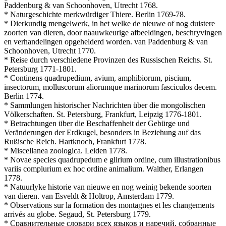
Paddenburg & van Schoonhoven, Utrecht 1768.
* Naturgeschichte merkwürdiger Thiere. Berlin 1769-78.
* Dierkundig mengelwerk, in het welke de nieuwe of nog duistere
zoorten van dieren, door naauwkeurige afbeeldingen, beschryvingen
en verhandelingen opgehelderd worden. van Paddenburg & van
Schoonhoven, Utrecht 1770.
* Reise durch verschiedene Provinzen des Russischen Reichs. St.
Petersburg 1771-1801.
* Continens quadrupedium, avium, amphibiorum, piscium,
insectorum, molluscorum aliorumque marinorum fasciculos decem.
Berlin 1774.
* Sammlungen historischer Nachrichten über die mongolischen
Völkerschaften. St. Petersburg, Frankfurt, Leipzig 1776-1801.
* Betrachtungen über die Beschaffenheit der Gebürge und
Veränderungen der Erdkugel, besonders in Beziehung auf das
Rußische Reich. Hartknoch, Frankfurt 1778.
* Miscellanea zoologica. Leiden 1778.
* Novae species quadrupedum e glirium ordine, cum illustrationibus
variis complurium ex hoc ordine animalium. Walther, Erlangen
1778.
* Natuurlyke historie van nieuwe en nog weinig bekende soorten
van dieren. van Esveldt & Holtrop, Amsterdam 1779.
* Observations sur la formation des montagnes et les changements
arrivés au globe. Segaud, St. Petersburg 1779.
* Сравнительные словари всех языков и наречий, собранные