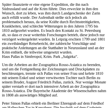
Später finanzierte er eine eigene Expedition, die ihn nach
Südrussland und auf die Krim führte. Dies erweckte in ihm den
Wunsch, dort zu leben, was ihm durch Landgeschenke der Zarin
auch erfüllt wurde. Der Aufenthalt stellte sich jedoch als
problematisch heraus, da seine Kräfte durch Rechtsstreitigkeiten,
Krankheiten, und schlechte Witterungen in den Jahren 1795 bis
1810 aufgezehrt wurden. Es brach den Kontakt zu St. Petersburg
ab, so dass er zwar weiterhin Forschungen betrieb, diese jedoch nur
verzögert weitergeleitet wurden. In Leipzig erschien 1799 und 1801
ein zweibändiger Reisebericht, der zahlreiche Vorschläge und
praktische Anleitungen an die Statthalter in Neurussland und an der
Krim enthielt, die teilweise umgesetzt wurden.
Haus Pallas in Simferopol, Krim. Park „Salgirka“.
Um die Arbeiten an der Zoographica Rosso-Asiatica zu beenden,
und um die Fertigstellung der Zeichnungen und Druckplatten zu
beschleunigen, trennte sich Pallas von seiner Frau und kehrte 1810
mit seinem Enkel und seiner verwitweten Tochter nach Berlin zu
seinem Bruder, August Friedrich Pallas, zurück. Nur wenige Monate
später verstarb er dort nach intensiver Arbeit an der Zoographica
Rosso-Asiatica. Die Bayerische Akademie der Wissenschaften nahm
in 1808 als auswärtiges Mitglied auf.
Peter Simon Pallas erhielt ein Berliner Ehrengrab auf dem Friedhof
am Halleschen Tor in Kreuzberg. Die Inschrift auf dem Grabstein