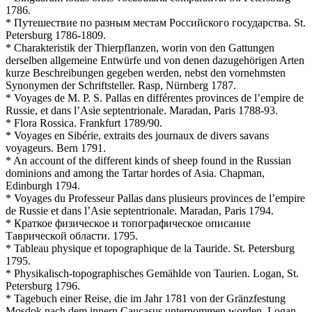
1786.
* Путешествие по разным местам Российского государства. St.
Petersburg 1786-1809.
* Charakteristik der Thierpflanzen, worin von den Gattungen
derselben allgemeine Entwürfe und von denen dazugehörigen Arten
kurze Beschreibungen gegeben werden, nebst den vornehmsten
Synonymen der Schriftsteller. Rasp, Nürnberg 1787.
* Voyages de M. P. S. Pallas en différentes provinces de l’empire de
Russie, et dans l’Asie septentrionale. Maradan, Paris 1788-93.
* Flora Rossica. Frankfurt 1789/90.
* Voyages en Sibérie, extraits des journaux de divers savans
voyageurs. Bern 1791.
* An account of the different kinds of sheep found in the Russian
dominions and among the Tartar hordes of Asia. Chapman,
Edinburgh 1794.
* Voyages du Professeur Pallas dans plusieurs provinces de l’empire
de Russie et dans l’Asie septentrionale. Maradan, Paris 1794.
* Краткое физическое и топографическое описание
Таврической области. 1795.
* Tableau physique et topographique de la Tauride. St. Petersburg
1795.
* Physikalisch-topographisches Gemählde von Taurien. Logan, St.
Petersburg 1796.
* Tagebuch einer Reise, die im Jahr 1781 von der Gränzfestung
Mosdok nach dem innern Caucasus unternommen worden. Logan,