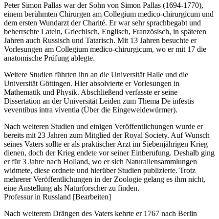
Peter Simon Pallas war der Sohn von Simon Pallas (1694-1770),
einem berühmten Chirurgen am Collegium medico-chirurgicum und
dem ersten Wundarzt der Charité. Er war sehr sprachbegabt und
beherrschte Latein, Griechisch, Englisch, Französisch, in späteren
Jahren auch Russisch und Tatarisch. Mit 13 Jahren besuchte er
Vorlesungen am Collegium medico-chirurgicum, wo er mit 17 die
anatomische Prüfung ablegte.
Weitere Studien führten ihn an die Universität Halle und die
Universität Göttingen. Hier absolvierte er Vorlesungen in
Mathematik und Physik. Abschließend verfasste er seine
Dissertation an der Universität Leiden zum Thema De infestis
veventibus intra viventia (Über die Eingeweidewürmer).
Nach weiteren Studien und einigen Veröffentlichungen wurde er
bereits mit 23 Jahren zum Mitglied der Royal Society. Auf Wunsch
seines Vaters sollte er als praktischer Arzt im Siebenjährigen Krieg
dienen, doch der Krieg endete vor seiner Einberufung. Deshalb ging
er für 3 Jahre nach Holland, wo er sich Naturaliensammlungen
widmete, diese ordnete und hierüber Studien publizierte. Trotz
mehrerer Veröffentlichungen in der Zoologie gelang es ihm nicht,
eine Anstellung als Naturforscher zu finden.
Professur in Russland [Bearbeiten]
Nach weiterem Drängen des Vaters kehrte er 1767 nach Berlin