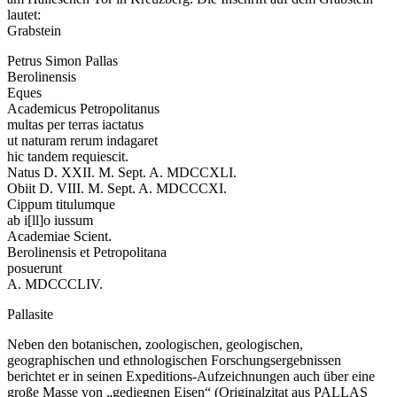
lautet:
Grabstein
Petrus Simon Pallas
Berolinensis
Eques
Academicus Petropolitanus
multas per terras iactatus
ut naturam rerum indagaret
hic tandem requiescit.
Natus D. XXII. M. Sept. A. MDCCXLI.
Obiit D. VIII. M. Sept. A. MDCCCXI.
Cippum titulumque
ab i[ll]o iussum
Academiae Scient.
Berolinensis et Petropolitana
posuerunt
A. MDCCCLIV.
Pallasite
Neben den botanischen, zoologischen, geologischen,
geographischen und ethnologischen Forschungsergebnissen
berichtet er in seinen Expeditions-Aufzeichnungen auch über eine
große Masse von „gediegnen Eisen“ (Originalzitat aus PALLAS