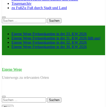
Tourenarchiv
zu Fuß
Zu Fuß durch Stadt und Land
Suche
nach:
Eigene Wege Freitagskantine in der 33. KW 2026
Eigene Wege Freitagskantine in der 31. KW 2026 fällt aus!
Eigene Wege Freitagskantine in der 32. KW 2026
Eigene Wege Freitagskantine in der 30. KW 2026
Eigene Wege
Unterwegs zu relevanten Orten
Suche
nach: