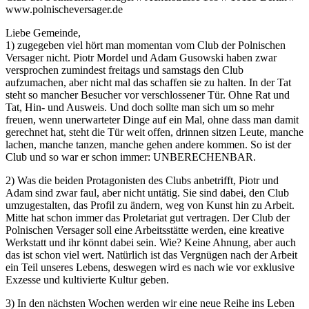
www.polnischeversager.de
Liebe Gemeinde,
1) zugegeben viel hört man momentan vom Club der Polnischen
Versager nicht. Piotr Mordel und Adam Gusowski haben zwar
versprochen zumindest freitags und samstags den Club
aufzumachen, aber nicht mal das schaffen sie zu halten. In der Tat
steht so mancher Besucher vor verschlossener Tür. Ohne Rat und
Tat, Hin- und Ausweis. Und doch sollte man sich um so mehr
freuen, wenn unerwarteter Dinge auf ein Mal, ohne dass man damit
gerechnet hat, steht die Tür weit offen, drinnen sitzen Leute, manche
lachen, manche tanzen, manche gehen andere kommen. So ist der
Club und so war er schon immer: UNBERECHENBAR.
2) Was die beiden Protagonisten des Clubs anbetrifft, Piotr und
Adam sind zwar faul, aber nicht untätig. Sie sind dabei, den Club
umzugestalten, das Profil zu ändern, weg von Kunst hin zu Arbeit.
Mitte hat schon immer das Proletariat gut vertragen. Der Club der
Polnischen Versager soll eine Arbeitsstätte werden, eine kreative
Werkstatt und ihr könnt dabei sein. Wie? Keine Ahnung, aber auch
das ist schon viel wert. Natürlich ist das Vergnügen nach der Arbeit
ein Teil unseres Lebens, deswegen wird es nach wie vor exklusive
Exzesse und kultivierte Kultur geben.
3) In den nächsten Wochen werden wir eine neue Reihe ins Leben