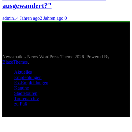
ausgewandert?"
admin
14 Jahren ago
2 Jahren ago
0
Newsmatic - News WordPress Theme 2026. Powered By
BlazeThemes
.
Aktuelles
Empfehlungen
Ex-Empfehlungen
Kantine
Städtetouren
Tourenarchiv
zu Fuß