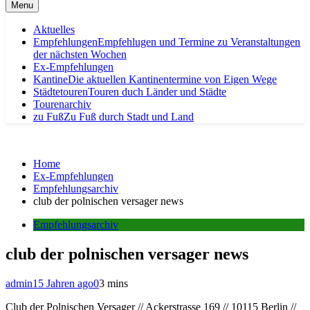
Menu
Aktuelles
Empfehlungen
Empfehlugen und Termine zu Veranstaltungen
der nächsten Wochen
Ex-Empfehlungen
Kantine
Die aktuellen Kantinentermine von Eigen Wege
Städtetouren
Touren duch Länder und Städte
Tourenarchiv
zu Fuß
Zu Fuß durch Stadt und Land
Home
Ex-Empfehlungen
Empfehlungsarchiv
club der polnischen versager news
Empfehlungsarchiv
club der polnischen versager news
admin
15 Jahren ago
0
3 mins
Club der Polnischen Versager // Ackerstrasse 169 // 10115 Berlin //