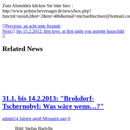
Zum Abmelden klicken Sie bitte hier: :
http://www.polnischeversager.de/news/box.php?
funcml=unsub2&nl=2&mi=486&email=michaelbuchner@hotmail.c
Beitragsnavigation
Previous:
an acht gute freunde
Next:
bis 15.2.2012: first love. at first sight von annette hauschild
Related News
31.1. bis 14.2.2013: "Brokdorf-
Tschernobyl: Was wäre wenn…?"
admin
14 Jahren ago
8 Monaten ago
0
Bild: Stefan Bartylla