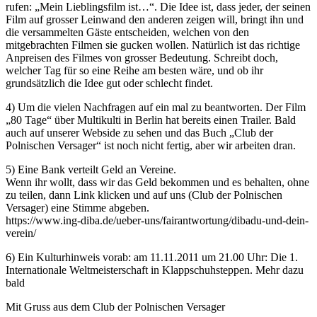
rufen: „Mein Lieblingsfilm ist…“. Die Idee ist, dass jeder, der seinen
Film auf grosser Leinwand den anderen zeigen will, bringt ihn und
die versammelten Gäste entscheiden, welchen von den
mitgebrachten Filmen sie gucken wollen. Natürlich ist das richtige
Anpreisen des Filmes von grosser Bedeutung. Schreibt doch,
welcher Tag für so eine Reihe am besten wäre, und ob ihr
grundsätzlich die Idee gut oder schlecht findet.
4) Um die vielen Nachfragen auf ein mal zu beantworten. Der Film
„80 Tage“ über Multikulti in Berlin hat bereits einen Trailer. Bald
auch auf unserer Webside zu sehen und das Buch „Club der
Polnischen Versager“ ist noch nicht fertig, aber wir arbeiten dran.
5) Eine Bank verteilt Geld an Vereine.
Wenn ihr wollt, dass wir das Geld bekommen und es behalten, ohne
zu teilen, dann Link klicken und auf uns (Club der Polnischen
Versager) eine Stimme abgeben.
https://www.ing-diba.de/ueber-uns/fairantwortung/dibadu-und-dein-
verein/
6) Ein Kulturhinweis vorab: am 11.11.2011 um 21.00 Uhr: Die 1.
Internationale Weltmeisterschaft in Klappschuhsteppen. Mehr dazu
bald
Mit Gruss aus dem Club der Polnischen Versager