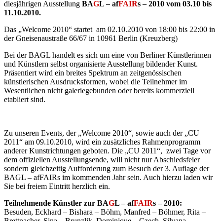
diesjährigen Ausstellung
BA
G
L – af
FAIR
s – 2010 vom 03.10 bis
11.10.2010.
Das „Welcome 2010“ startet am 02.10.2010 von 18:00 bis 22:00 in
der Gneisenaustraße 66/67 in 10961 Berlin (Kreuzberg)
Bei der BAGL handelt es sich um eine von Berliner Künstlerinnen
und Künstlern selbst organisierte Ausstellung bildender Kunst.
Präsentiert wird ein breites Spektrum an zeitgenössischen
künstlerischen Ausdrucksformen, wobei die Teilnehmer im
Wesentlichen nicht galeriegebunden oder bereits kommerziell
etabliert sind.
Zu unseren Events, der „Welcome 2010“, sowie auch der „CU
2011“ am 09.10.2010, wird ein zusätzliches Rahmenprogramm
anderer Kunstrichtungen geboten. Die „CU 2011“, zwei Tage vor
dem offiziellen Ausstellungsende, will nicht nur Abschiedsfeier
sondern gleichzeitig Aufforderung zum Besuch der 3. Auflage der
BAGL – afFAIRs im kommenden Jahr sein. Auch hierzu laden wir
Sie bei freiem Eintritt herzlich ein.
Teilnehmende Künstler zur BA
G
L – af
FAIR
s – 2010:
Besuden, Eckhard – Bishara – Böhm, Manfred – Böhmer, Rita –
Brettnacher, Sina – Brunzlik, Dominique – Czech, Silvana –