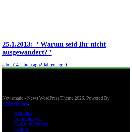
25.1.2013: " Warum seid Ihr nicht
ausgewandert?"
admin
14 Jahren ago
2 Jahren ago
0
Newsmatic - News WordPress Theme 2026. Powered By
BlazeThemes
.
Aktuelles
Empfehlungen
Ex-Empfehlungen
Kantine