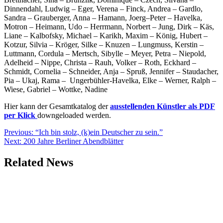
Dinnendahl, Ludwig – Eger, Verena – Finck, Andrea – Gardlo,
Sandra – Grauberger, Anna – Hamann, Joerg–Peter – Havelka,
Motron – Heimann, Udo – Herrmann, Norbert – Jung, Dirk – Käs,
Liane – Kalbofsky, Michael – Karikh, Maxim – König, Hubert –
Kotzur, Silvia – Kröger, Silke – Knuzen – Lungmuss, Kerstin –
Luttmann, Cordula – Mertsch, Sibylle – Meyer, Petra – Niepold,
Adelheid – Nippe, Christa – Rauh, Volker – Roth, Eckhard –
Schmidt, Cornelia – Schneider, Anja – Spruß, Jennifer – Staudacher,
Pia – Ukaj, Rama – Ungerbühler-Havelka, Elke – Werner, Ralph –
Wiese, Gabriel – Wottke, Nadine
Hier kann der Gesamtkatalog der
ausstellenden Künstler als PDF
per Klick
downgeloaded werden.
Beitragsnavigation
Previous:
“Ich bin stolz, (k)ein Deutscher zu sein.”
Next:
200 Jahre Berliner Abendblätter
Related News