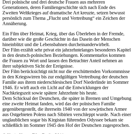
Drei polnische und drei deutsche Frauen aus mehreren
Generationen, deren Familiengeschichte sich nach Ende des
Zweiten Weltkrieges auf dramatische Art kreuzte, setzen bewusst
persönlich zum Thema „Flucht und Vertreibung“ ein Zeichen der
Annäherung.
Ein Film über Heimat, Krieg, über das Überleben in der Fremde,
darüber wie die große Geschichte in das Dasein der Menschen
hineinblitzt und die Lebensbahnen durcheinanderwirbelt.
Der Film erzählt sehr privat ein jahrzehntelanges besonderes Kapitel
in den deutsch-polnischen Beziehungen. Kommentarlos kommen
die Frauen zu Wort und lassen den Betrachter Anteil nehmen an
ihrer subjektiven Sicht der Ereignisse.
Der Film berücksichtigt nicht nur die erschütternden Vorkommnisse
in den Kriegswirren bis zur endgültigen Vertreibung der deutschen
Familie aus ihrem niederschlesischen Dorf Niederlinde im Sommer
1946. Er wirft auch ein Licht auf die Entwicklungen der
Nachkriegszeit sowie spätere Jahrzehnte bis heute.
Dem Schicksal der Deutschen, die später in Bremen und Umgebung
eine zweite Heimat fanden, wird das der polnischen Familie
gegenübergestellt, die ihrerseits 1940 von der sowjetischen Armee
aus Ostgebieten Polens nach Sibirien verschleppt wurde. Nach einer
unglaublichen sogar bis Kirgistan führenden Odyssee bekam sie
schließlich im Sommer 1945 den Hof der Deutschen zugesprochen.