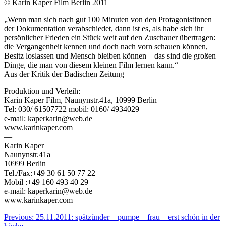
© Karin Kaper Film Berlin 2011
„Wenn man sich nach gut 100 Minuten von den Protagonistinnen
der Dokumentation verabschiedet, dann ist es, als habe sich ihr
persönlicher Frieden ein Stück weit auf den Zuschauer übertragen:
die Vergangenheit kennen und doch nach vorn schauen können,
Besitz loslassen und Mensch bleiben können – das sind die großen
Dinge, die man von diesem kleinen Film lernen kann.“
Aus der Kritik der Badischen Zeitung
Produktion und Verleih:
Karin Kaper Film, Naunynstr.41a, 10999 Berlin
Tel: 030/ 61507722 mobil: 0160/ 4934029
e-mail: kaperkarin@web.de
www.karinkaper.com
—
Karin Kaper
Naunynstr.41a
10999 Berlin
Tel./Fax:+49 30 61 50 77 22
Mobil :+49 160 493 40 29
e-mail: kaperkarin@web.de
www.karinkaper.com
Beitragsnavigation
Previous:
25.11.2011: spätzünder – pumpe – frau – erst schön in der