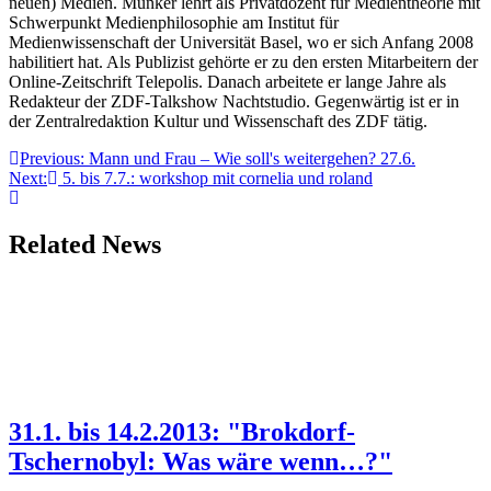
neuen) Medien. Münker lehrt als Pri­vat­dozent für Medientheorie mit
Schwerpunkt Medienphilosophie am In­stitut für
Medienwissenschaft der Universität Basel, wo er sich Anfang 2008
habilitiert hat. Als Publizist gehörte er zu den ersten Mitarbeitern der
Online-Zeitschrift Telepolis. Danach arbeitete er lange Jahre als
Redak­teur der ZDF-Talkshow Nachtstudio. Gegenwärtig ist er in
der Zentral­re­dakt­­ion Kultur und Wissenschaft des ZDF tätig.
Beitragsnavigation
Previous:
Mann und Frau – Wie soll's weitergehen? 27.6.
Next:
5. bis 7.7.: workshop mit cornelia und roland
Related News
31.1. bis 14.2.2013: "Brokdorf-
Tschernobyl: Was wäre wenn…?"