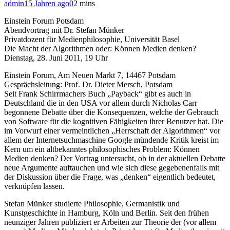
admin
15 Jahren ago
0
2 mins
Einstein Forum Potsdam
Abendvortrag mit Dr. Stefan Münker
Privatdozent für Medienphilosophie, Universität Basel
Die Macht der Algorithmen oder: Können Medien denken?
Dienstag, 28. Juni 2011, 19 Uhr
Einstein Forum, Am Neuen Markt 7, 14467 Potsdam
Gesprächsleitung: Prof. Dr. Dieter Mersch, Potsdam
Seit Frank Schirrmachers Buch „Payback“ gibt es auch in
Deutschland die in den USA vor allem durch Nicholas Carr
begonnene Debatte über die Konsequenzen, welche der Gebrauch
von Software für die kognitiven Fä­hig­­keiten ihrer Benutzer hat. Die
im Vorwurf einer vermeintlichen „Herr­schaft der Algorithmen“ vor
allem der Internetsuchmaschine Google mün­dende Kritik kreist im
Kern um ein altbekanntes philosophisches Pro­blem: Können
Medien denken? Der Vortrag untersucht, ob in der aktu­ellen De­batte
neue Argumente auftauchen und wie sich diese gege­benenfalls mit
der Diskussion über die Frage, was „denken“ eigentlich be­deutet,
ver­knüp­fen lassen.
Stefan Münker studierte Philosophie, Germanistik und
Kunstgeschichte in Hamburg, Köln und Berlin. Seit den frühen
neunziger Jahren publiziert er Arbeiten zur Theorie der (vor allem