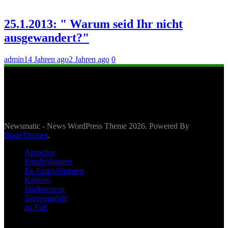
25.1.2013: " Warum seid Ihr nicht
ausgewandert?"
admin
14 Jahren ago
2 Jahren ago
0
Newsmatic - News WordPress Theme 2026. Powered By
BlazeThemes
.
Aktuelles
Empfehlungen
Ex-Empfehlungen
Kantine
Städtetouren
Tourenarchiv
zu Fuß