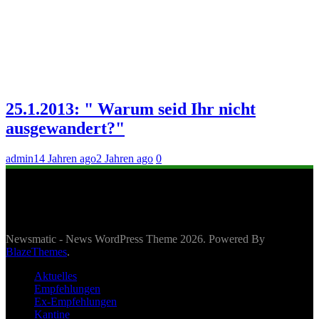
25.1.2013: " Warum seid Ihr nicht
ausgewandert?"
admin
14 Jahren ago
2 Jahren ago
0
Newsmatic - News WordPress Theme 2026. Powered By
BlazeThemes
.
Aktuelles
Empfehlungen
Ex-Empfehlungen
Kantine