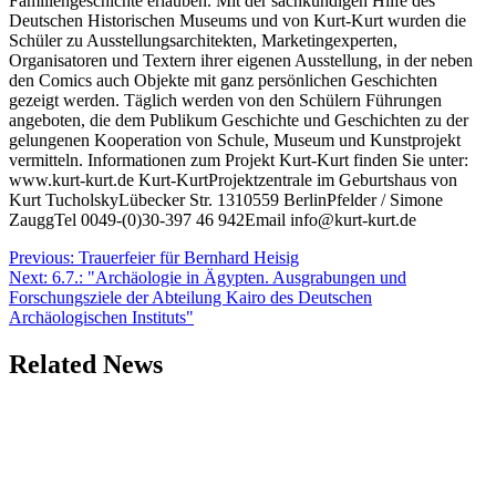
Familiengeschichte erlauben. Mit der sachkundigen Hilfe des
Deutschen Historischen Museums und von Kurt-Kurt wurden die
Schüler zu Ausstellungsarchitekten, Marketingexperten,
Organisatoren und Textern ihrer eigenen Ausstellung, in der neben
den Comics auch Objekte mit ganz persönlichen Geschichten
gezeigt werden. Täglich werden von den Schülern Führungen
angeboten, die dem Publikum Geschichte und Geschichten zu der
gelungenen Kooperation von Schule, Museum und Kunstprojekt
vermitteln. Informationen zum Projekt Kurt-Kurt finden Sie unter:
www.kurt-kurt.de Kurt-KurtProjektzentrale im Geburtshaus von
Kurt TucholskyLübecker Str. 1310559 BerlinPfelder / Simone
ZauggTel 0049-(0)30-397 46 942Email info@kurt-kurt.de
Beitragsnavigation
Previous:
Trauerfeier für Bernhard Heisig
Next:
6.7.: "Archäologie in Ägypten. Ausgrabungen und
Forschungsziele der Abteilung Kairo des Deutschen
Archäologischen Instituts"
Related News