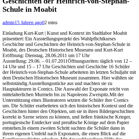
Geschichten der Heinrich-von-Stephan-
Schule in Moabit
admin
15 Jahren ago
0
2 mins
Einladung Kurt-Kurt | Kunst und Kontext im Stadtlabor Moabit
präsentiert: Ein Ausstellungsprojekt des Wahlpflichtkurses
Geschichte und Geschichten der Heinrich-von-Stephan-Schule in
Moabit, des Deutschen Historischen Museums und Kurt-Kurt
Eröffnung: Dienstag, 28.06.2011 um 17 Uhr
Ausstellung: 29.06. – 01.07.2011Öffnungszeiten: täglich von 12 –
14 Uhr und 15 – 17 Uhr Geschichten und Geschichte 16 Schüler
der Heinrich-von-Stephan-Schule arbeiteten im letzten Schuljahr mit
dem Deutschen Historischen Museum zusammen. Hier wählten sie
selbstständig Ausstellungsstücke aus und machten sie zu
Hauptakteuren in Comics. Die Auswahl der Exponate reicht von
mittelalterlichen Murmeln bis zu Napoleons Zweispitz.Mit der
Unterstützung eines Illustratoren setzten die Schüler ihre Comics
um. Die Schüler erarbeiteten sich den historischen Kontext und die
Geschichten hinter den Objekten, um sie in ihren Bildergeschichten
korrekt in Szene setzen zu können, und ließen fränkische Krieger,
portugiesische Entdecker und preußische Könige auf dem Papier
entstehen.In einem zweiten Schritt suchten die Schüler dann in
ihrem eigenen Umfeld nach Exponaten, die einen Blick auf die