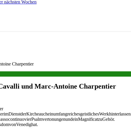
er nächsten Wochen
ntoine Charpentier
 Cavalli und Marc-Antoine Charpentier
er
erimDienstderKircheaucheinumfangreichesgeistlichesWerkhinterlassen
BassocontinuovierPsalmvertonungenundeinMagnificatzuGehör.
usdomvonVenedighat.