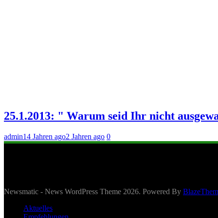
25.1.2013: " Warum seid Ihr nicht ausgew
admin
14 Jahren ago
2 Jahren ago
0
Newsmatic - News WordPress Theme 2026. Powered By
BlazeThem
Aktuelles
Empfehlungen