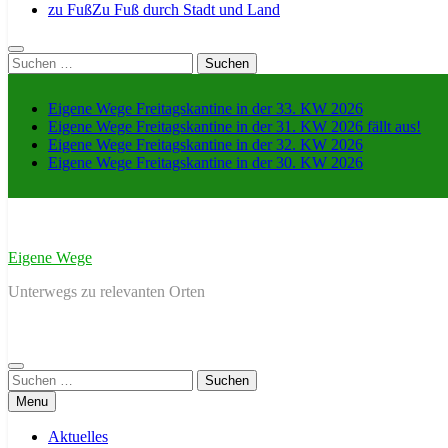
zu Fuß
Zu Fuß durch Stadt und Land
Suche
nach:
Eigene Wege Freitagskantine in der 33. KW 2026
Eigene Wege Freitagskantine in der 31. KW 2026 fällt aus!
Eigene Wege Freitagskantine in der 32. KW 2026
Eigene Wege Freitagskantine in der 30. KW 2026
Eigene Wege
Unterwegs zu relevanten Orten
Suche
nach:
Menu
Aktuelles