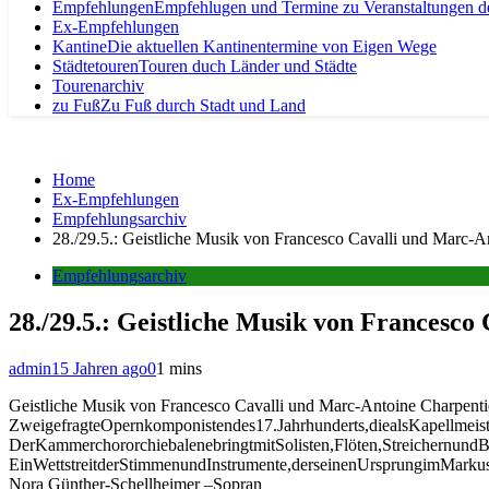
Empfehlungen
Empfehlugen und Termine zu Veranstaltungen d
Ex-Empfehlungen
Kantine
Die aktuellen Kantinentermine von Eigen Wege
Städtetouren
Touren duch Länder und Städte
Tourenarchiv
zu Fuß
Zu Fuß durch Stadt und Land
Home
Ex-Empfehlungen
Empfehlungsarchiv
28./29.5.: Geistliche Musik von Francesco Cavalli und Marc-A
Empfehlungsarchiv
28./29.5.: Geistliche Musik von Francesco
admin
15 Jahren ago
0
1 mins
Geistliche Musik von Francesco Cavalli und Marc-Antoine Charpenti
ZweigefragteOpernkomponistendes17.Jahrhunderts,diealsKapellmeist
DerKammerchororchiebalenebringtmitSolisten,Flöten,Streichernund
EinWettstreitderStimmenundInstrumente,derseinenUrsprungimMark
Nora Günther-Schellheimer –Sopran