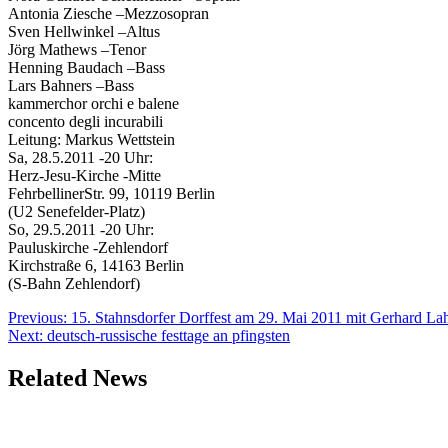
Antonia Ziesche –Mezzosopran
Sven Hellwinkel –Altus
Jörg Mathews –Tenor
Henning Baudach –Bass
Lars Bahners –Bass
kammerchor orchi e balene
concento degli incurabili
Leitung: Markus Wettstein
Sa, 28.5.2011 -20 Uhr:
Herz-Jesu-Kirche -Mitte
FehrbellinerStr. 99, 10119 Berlin
(U2 Senefelder-Platz)
So, 29.5.2011 -20 Uhr:
Pauluskirche -Zehlendorf
Kirchstraße 6, 14163 Berlin
(S-Bahn Zehlendorf)
Beitragsnavigation
Previous:
15. Stahnsdorfer Dorffest am 29. Mai 2011 mit Gerhard La
Next:
deutsch-russische festtage an pfingsten
Related News