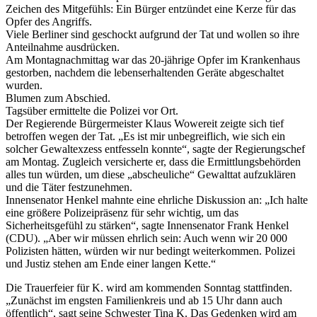
Zeichen des Mitgefühls: Ein Bürger entzündet eine Kerze für das
Opfer des Angriffs.
Viele Berliner sind geschockt aufgrund der Tat und wollen so ihre
Anteilnahme ausdrücken.
Am Montagnachmittag war das 20-jährige Opfer im Krankenhaus
gestorben, nachdem die lebenserhaltenden Geräte abgeschaltet
wurden.
Blumen zum Abschied.
Tagsüber ermittelte die Polizei vor Ort.
Der Regierende Bürgermeister Klaus Wowereit zeigte sich tief
betroffen wegen der Tat. „Es ist mir unbegreiflich, wie sich ein
solcher Gewaltexzess entfesseln konnte“, sagte der Regierungschef
am Montag. Zugleich versicherte er, dass die Ermittlungsbehörden
alles tun würden, um diese „abscheuliche“ Gewalttat aufzuklären
und die Täter festzunehmen.
Innensenator Henkel mahnte eine ehrliche Diskussion an: „Ich halte
eine größere Polizeipräsenz für sehr wichtig, um das
Sicherheitsgefühl zu stärken“, sagte Innensenator Frank Henkel
(CDU). „Aber wir müssen ehrlich sein: Auch wenn wir 20 000
Polizisten hätten, würden wir nur bedingt weiterkommen. Polizei
und Justiz stehen am Ende einer langen Kette.“
Die Trauerfeier für K. wird am kommenden Sonntag stattfinden.
„Zunächst im engsten Familienkreis und ab 15 Uhr dann auch
öffentlich“, sagt seine Schwester Tina K. Das Gedenken wird am