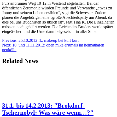
Fürstenbrunner Weg 10-12 in Westend abgehalten. Bei der
öffentlichen Zeremonie würden Freunde und Verwandte „etwas zu
Jonny und seinem Leben erzählen“, sagt die Schwester. Zudem
planen die Angehörigen eine „große Abschiedsparty am Abend, da
dies bei uns Buddhisten so üblich ist“, sagt Tina K. Die Einzelheiten
müssten noch geklärt werden. Die Leiche des Bruders werde später
eingeäschert und die Urne dann beigesetzt – in aller Stille.
Beitragsnavigation
Previous:
25.10.2012 ff.: makeup bei kurt-kurt
Next:
10. und 11.11.2012: open mike erstmals im heimathafen
neukölln
Related News
31.1. bis 14.2.2013: "Brokdorf-
Tschernobyl: Was wäre wenn…?"