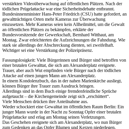
verstärkten Videoüberwachung auf öffentlichen Plätzen. Nach der
tödlichen Prügelattacke war eine Sicherheitsdebatte entbrannt.
Bundesinnenminister Hans-Peter Friedrich (CSU) hatte gefordert, an
gewaltträchtigen Orten mehr Kameras zur Überwachung
einzusetzen. Mehr Kameras seien kein Allheilmittel, um die Gewalt
an öffentlichen Plätzen zu bekämpfen, erklärte der
Bundesvorsitzende der Gewerkschaft, Bernhard Witthaut, am
Montag. Zwar erleichterten die Aufzeichnungen die Fahndung. Wie
stark sie allerdings der Abschreckung dienten, sei zweifelhaft.
Wichtiger sei eine Verstärkung der Polizeipräsenz.
Fassungslosigkeit: Viele Bürgerinnen und Bürger sind betroffen von
einer brutalen Gewalttat, die sich am Alexanderplatz ereignete.
Trauer, aber auch Wut empfinden viele Bürger nach der tödlichen
Attacke auf einen jungen Mann am Alexanderplatz.
In einem Kondolenzbuch, das in der nahen Marienkirche ausliegt,
können Bürger ihre Trauer zum Ausdruck bringen.
Allerdings sind in dem Buch einige fremdenfeindliche Sprüche
aufgetaucht – die Kirchengemeinde zeigt sich „erschüttert“.
Viele Menschen drücken ihre Anteilnahme aus.
Wieder schockiert eine Gewalttat im öffentlichen Raum Berlin: Ein
junger Mann wurde in der Nacht zu Sonntag Opfer einer brutalen
Prügelattacke und erlag am Montag seinen Verletzungen.
Das Geschehen ereignete sich am Alexanderplatz, wo nun Bürger
zum Gedenken an das Opfer Blumen und Kerzen niederlegen.