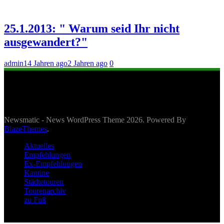
25.1.2013: " Warum seid Ihr nicht
ausgewandert?"
admin
14 Jahren ago
2 Jahren ago
0
Newsmatic - News WordPress Theme 2026. Powered By
BlazeThemes
.
Aktuelles
Empfehlungen
Ex-Empfehlungen
Kantine
Städtetouren
Tourenarchiv
zu Fuß