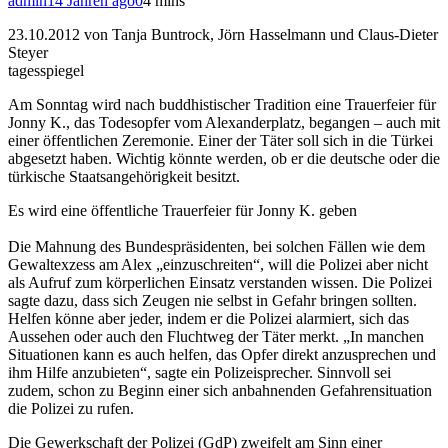
admin
14 Jahren ago
0
4 mins
23.10.2012 von Tanja Buntrock, Jörn Hasselmann und Claus-Dieter
Steyer
tagesspiegel
Am Sonntag wird nach buddhistischer Tradition eine Trauerfeier für
Jonny K., das Todesopfer vom Alexanderplatz, begangen – auch mit
einer öffentlichen Zeremonie. Einer der Täter soll sich in die Türkei
abgesetzt haben. Wichtig könnte werden, ob er die deutsche oder die
türkische Staatsangehörigkeit besitzt.
Es wird eine öffentliche Trauerfeier für Jonny K. geben
Die Mahnung des Bundespräsidenten, bei solchen Fällen wie dem
Gewaltexzess am Alex „einzuschreiten“, will die Polizei aber nicht
als Aufruf zum körperlichen Einsatz verstanden wissen. Die Polizei
sagte dazu, dass sich Zeugen nie selbst in Gefahr bringen sollten.
Helfen könne aber jeder, indem er die Polizei alarmiert, sich das
Aussehen oder auch den Fluchtweg der Täter merkt. „In manchen
Situationen kann es auch helfen, das Opfer direkt anzusprechen und
ihm Hilfe anzubieten“, sagte ein Polizeisprecher. Sinnvoll sei
zudem, schon zu Beginn einer sich anbahnenden Gefahrensituation
die Polizei zu rufen.
Die Gewerkschaft der Polizei (GdP) zweifelt am Sinn einer