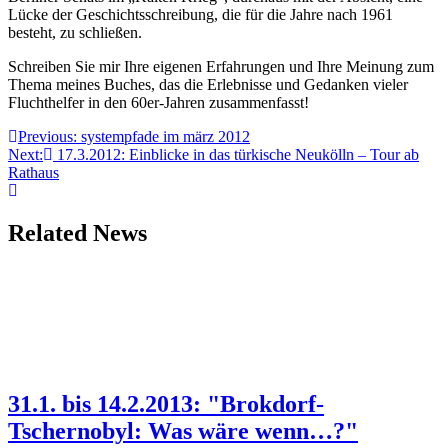
Lücke der Geschichtsschreibung, die für die Jahre nach 1961
besteht, zu schließen.
Schreiben Sie mir Ihre eigenen Erfahrungen und Ihre Meinung zum
Thema meines Buches, das die Erlebnisse und Gedanken vieler
Fluchthelfer in den 60er-Jahren zusammenfasst!
Beitragsnavigation
Previous:
systempfade im märz 2012
Next:
17.3.2012: Einblicke in das türkische Neukölln – Tour ab
Rathaus
Related News
31.1. bis 14.2.2013: "Brokdorf-
Tschernobyl: Was wäre wenn…?"