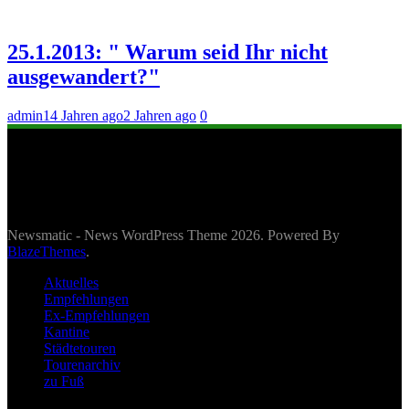
25.1.2013: " Warum seid Ihr nicht
ausgewandert?"
admin
14 Jahren ago
2 Jahren ago
0
Newsmatic - News WordPress Theme 2026. Powered By
BlazeThemes
.
Aktuelles
Empfehlungen
Ex-Empfehlungen
Kantine
Städtetouren
Tourenarchiv
zu Fuß