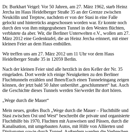
Dr. Burkhart Veigel: Vor 50 Jahren, am 27. März 1962, starb Heinz
Jercha im Haus Heidelberger Straße 35 an der Grenze zwischen
Neukölln und Treptow, nachdem er von der Stasi in eine Falle
gelockt und hinterrücks angeschossen worden war. Er konnte noch
durch den von ihm mitgegrabenen Tunnel in den Westen flüchten,
verblutete da aber.
Wir, die Berliner Unterwelten e.V., wollen am 27.
März 2012 eine Gedenktafel, die an Heinz Jercha erinnert, mit einer
kleinen Feier an dem Haus enthüllen.
Wir treffen uns am 27. März 2012 um 11 Uhr vor dem Haus
Heidelberger Straße 35 in 12059 Berlin.
Nach der kleinen Feier sind alle herzlich in den Keller der Nr. 35
eingeladen. Dort werde ich einige Neuigkeiten zu den Berliner
Fluchttunneln erzählen und Ihnen/Euch einen Tunneleingang zeigen
können, der jetzt bald 50 Jahre unberührt „geschlummert“ hat. Auch
die Geschichte dieses Tunnels werden Sie/werdet Ihr dort hören.
„Wege durch die Mauer“
Mein neues, großes Buch „Wege durch die Mauer – Fluchthilfe und
Stasi zwischen Ost und West“ beschreibt die private und organisierte
Fluchthilfe bis 1970, Fluchten mit Ausweisen und Pässen, durch die
Kanalisation, mit umgebauten Autos, mit Hilfe von Alliierten und
Diplomaten sowie durch Tunnel. Außerdem werden die Verbrechen