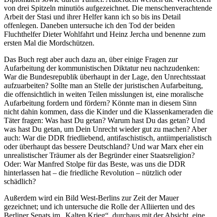
von drei Spitzeln minutiös aufgezeichnet. Die menschenverachtende
Arbeit der Stasi und ihrer Helfer kann ich so bis ins Detail
offenlegen. Daneben untersuche ich den Tod der beiden
Fluchthelfer Dieter Wohlfahrt und Heinz Jercha und benenne zum
ersten Mal die Mordschützen.
Das Buch regt aber auch dazu an, über einige Fragen zur
Aufarbeitung der kommunistischen Diktatur neu nachzudenken:
War die Bundesrepublik überhaupt in der Lage, den Unrechtsstaat
aufzuarbeiten? Sollte man an Stelle der juristischen Aufarbeitung,
die offensichtlich in weiten Teilen misslungen ist, eine moralische
Aufarbeitung fordern und fördern? Könnte man in diesem Sinn
nicht dahin kommen, dass die Kinder und die Klassenkameraden die
Täter fragen: Was hast Du getan? Warum hast Du das getan? Und
was hast Du getan, um Dein Unrecht wieder gut zu machen? Aber
auch: War die DDR friedliebend, antifaschistisch, antiimperialistisch
oder überhaupt das bessere Deutschland? Und war Marx eher ein
unrealistischer Träumer als der Begründer einer Staatsreligion?
Oder: War Manfred Stolpe für das Beste, was uns die DDR
hinterlassen hat – die friedliche Revolution – nützlich oder
schädlich?
Außerdem wird ein Bild West-Berlins zur Zeit der Mauer
gezeichnet; und ich untersuche die Rolle der Alliierten und des
Berliner Senats im „Kalten Krieg“, durchaus mit der Absicht, eine