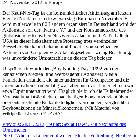
24. November 2012 in Europa
Der Kauf-Nix-Tag ist ein konsumkritischer Aktionstag am letzten
Freitag (Nordamerika) bzw. Samstag (Europa) im November. Er
wird mittlerweile in 80 Ländern organisiert In Deutschland wird der
Aktionstag von der „Narra e.V.“ und der Konsumnetz-AG des
globalisierungskritischen Netzwerks Attac initiiert.
Außerhalb der
USA ist dieser linksalternative Protesttag trotz vereinzelter
Presseberichte kaum bekannt und findet – von vereinzelten
Aktionen von Gruppen wie Attac abgesehen – wenig Beachtung,
was unveränderte Umsatzzahlen an diesem Tag belegen.
Ursprünglich wurde der „Buy Nothing Day“ 1992 von der
kanadischen Medien- und Werbeagentur Adbusters Media
Foundation erfunden, die unter anderem für Greenpeace und die
amerikanischen Grünen tätig war, aber auch von Unternehmen wie
etwa Esprit unterstützt wird. Fraglich bleibt, ob die Teilnehmer der
Veranstaltung tatsächlichen, nachhaltigen Konsumverzicht üben
oder entsprechende Einkäufe lediglich verschieben, vergleichbar
Boykottaktionen an Mineralölkonzernen. (Mit Material von:
Wikipedia, Lizenz: CC-A/SA)
Beitragsnavigation
Previous:
28.11.2012, 19 uhr: Sex at Dawn. Zur Sexualität des
Urmenschen
Next:
"Aber das Leben geht weiter" Flucht. Vertreibung. Neubeginn