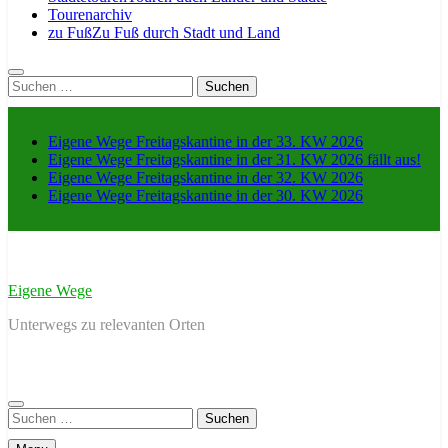
Tourenarchiv
zu Fuß
Zu Fuß durch Stadt und Land
Suche
nach:
Eigene Wege Freitagskantine in der 33. KW 2026
Eigene Wege Freitagskantine in der 31. KW 2026 fällt aus!
Eigene Wege Freitagskantine in der 32. KW 2026
Eigene Wege Freitagskantine in der 30. KW 2026
Eigene Wege
Unterwegs zu relevanten Orten
Suche
nach: