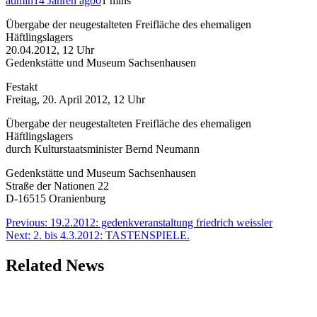
admin
14 Jahren ago
0
1 mins
Übergabe der neugestalteten Freifläche des ehemaligen
Häftlingslagers
20.04.2012, 12 Uhr
Gedenkstätte und Museum Sachsenhausen
Festakt
Freitag, 20. April 2012, 12 Uhr
Übergabe der neugestalteten Freifläche des ehemaligen
Häftlingslagers
durch Kulturstaatsminister Bernd Neumann
Gedenkstätte und Museum Sachsenhausen
Straße der Nationen 22
D-16515 Oranienburg
Beitragsnavigation
Previous:
19.2.2012: gedenkveranstaltung friedrich weissler
Next:
2. bis 4.3.2012: TASTENSPIELE.
Related News