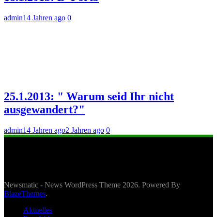
admin
14 Jahren ago
0
25.1.2013: " Warum seid Ihr nicht
ausgewandert?"
admin
14 Jahren ago
2 Jahren ago
0
Newsmatic - News WordPress Theme 2026. Powered By
BlazeThemes
.
Aktuelles