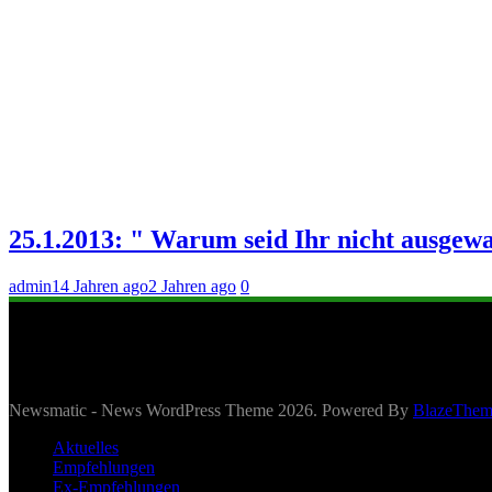
25.1.2013: " Warum seid Ihr nicht ausgew
admin
14 Jahren ago
2 Jahren ago
0
Newsmatic - News WordPress Theme 2026. Powered By
BlazeThem
Aktuelles
Empfehlungen
Ex-Empfehlungen