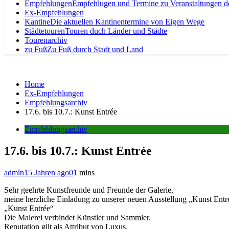
Empfehlungen
Empfehlugen und Termine zu Veranstaltungen d
Ex-Empfehlungen
Kantine
Die aktuellen Kantinentermine von Eigen Wege
Städtetouren
Touren duch Länder und Städte
Tourenarchiv
zu Fuß
Zu Fuß durch Stadt und Land
Home
Ex-Empfehlungen
Empfehlungsarchiv
17.6. bis 10.7.: Kunst Entrée
Empfehlungsarchiv
17.6. bis 10.7.: Kunst Entrée
admin
15 Jahren ago
0
1 mins
Sehr geehrte Kunstfreunde und Freunde der Galerie,
meine herzliche Einladung zu unserer neuen Ausstellung „Kunst Entr
„Kunst Entrée“
Die Malerei verbindet Künstler und Sammler.
Reputation gilt als Attribut von Luxus.