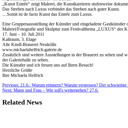
„Kunst Entrée“ zeigt Malerei, die Kunstkarrieren stufenweise dokumen
Das Streben nach Luxus verbindet das Streben nach guter Kunst.
…Somit ist de facto Kunst das Entrée zum Luxus.
Eine Gruppenausstellung der Künstler und eingeladene Gastkünstler 
Malerei/Fotografie und Skulptur zum Festivalthema „LUXUS“ des Ku
17. Juni – 10. Juli 2011
Kaltraum, 3. Etage
Alte Kindl-Brauerei Neukölln
www.michaelahelfrich-galerie.de
Zusätzlich sind weitere Ausstellungen in der Brauerei zu sehen und
der Galeriehalle zu sehen.
Die Künstler und ich freuen uns auf Ihren Besuch!
Herzliche Grüße
Ihre Michaela Helfrich
Beitragsnavigation
Previous:
21.6.: Warum erinnern? Warum vergessen? Der schwierige
Next:
Mann und Frau – Wie soll's weitergehen? 27.6.
Related News