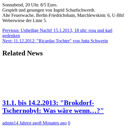
Sonnabend, 20 Uhr. 8/5 Euro.
Gespielt und gesungen von Ingrid Scharfschwerdt.
Alte Feuerwache, Berlin-Friedrichshain, Marchlewskistr. 6, U-Bhf
Weberwiese der Linie 5.
Beitragsnavigation
Previous:
Unheilige Nacht! 15.1.2013, 18 uhr: rosa und karl
gedenken
Next:
11.12.2012: "Ricardas Tochter" von Jutta Schwerin
Related News
31.1. bis 14.2.2013: "Brokdorf-
Tschernobyl: Was wäre wenn…?"
admin
14 Jahren ago
8 Monaten ago
0