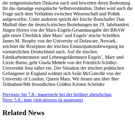
die zeitgenössischen Diskurse nach und bewerten deren Bedeutung
für das damalige europäische Selbstverständnis. Dabei wird auch die
Frage nach dem Verhältnis zwischen Wissenschaft und Politik
aufgeworfen. Unter anderem spricht der Irische Botschafter Dan
Mulhall über die deutsch-irischen Beziehungen im 19. Jahrhundert.
Jürgen Herres von der Marx-Engels-Gesamtausgabe der BBAW
gibt einen Überblick über Marx’ und Engels’ irische Schriften.
James M. Brophy von der University of Delaware, Newark,
zeichnet die Rezeption der irischen Emanzipationsbewegung im
vormärzlichen Deutschland nach. Auf die irischen
Fabrikarbeiterinnen und Lebensgefährtinnen Engels’, Mary und
Lizzie Burns, geht Gisela Mettele von der Friedrich-Schiller-
Universität Jena näher ein. Der Situation der irischen politischen
Gefangener in England widmet sich Seán McConville von der
University of London, Queen Mary. Wir freuen uns über Ihre
Teilnahme!Mit freundlichen Grüßen Kirsten Schröder
Beitragsnavigation
Previous:
bis 7.8.: mauerserie bei der berliner abendschau
Next:
5.8.: inge viett-prozess ist ausgesetzt
Related News