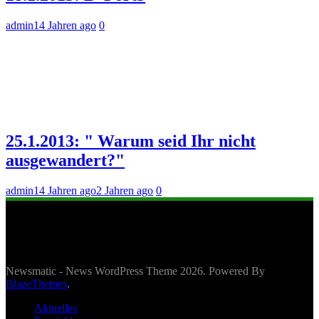
admin
14 Jahren ago
0
25.1.2013: " Warum seid Ihr nicht
ausgewandert?"
admin
14 Jahren ago
2 Jahren ago
0
Newsmatic - News WordPress Theme 2026. Powered By
BlazeThemes
.
Aktuelles