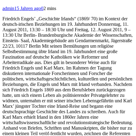
admin
15 Jahren ago
0
2 mins
Friedrich Engels’ „Geschichte Irlands“ (1869/ 70) im Kontext der
deutsch-irischen Beziehungen im 19. Jahrhundert Donnerstag, 11.
August 2011, 13:30 – 18:30 Uhr und Freitag, 12. August 2011, 9 –
13:30 Uhr Berlin- Brandenburgische Akademie der Wissenschaften,
Einstein- Saal, Akademiegebäude am Gendarmenmarkt, Jägerstraße
22/23, 10117 Berlin
Mit seinen Bemühungen um religiöse
Selbstbestimmung übte Irland im 19. Jahrhundert eine große
Faszination auf deutsche Katholiken wie Reformer und
Arbeiterradikale aus. Dies gilt in besonderer Weise auch für
Friedrich Engels und Karl Marx. Im Rahmen der Tagung
diskutieren internationale Forscherinnen und Forscher die
politischen, wirtschaftsgeschichtlichen, kulturellen und persönlichen
Beziehungen, die Engels und Marx mit Irland verbanden. Nachdem
sich Friedrich Engels 1869 aus dem Berufsleben zurückgezogen
hatte, um sich einem Leben als politisierender Privatgelehrter zu
widmen, unternahm er mit seiner irischen Lebensgefährtin und Karl
Marx’ jüngster Tochter eine Irland-Reise und begann eine
deutschsprachige Geschichte des Landes zu schreiben. Auch für
Karl Marx erhielt Irland in den 1860er Jahren eine
wirtschaftswissenschaftliche und revolutionsstrategische Bedeutung.
Anhand von Briefen, Schriften und Manuskripten, die bisher nur zu
einem kleinen Teil veröf-fentlicht wurden, zeichnen die Referenten