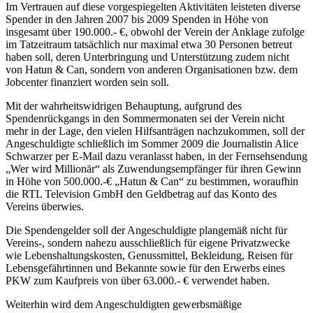
Im Vertrauen auf diese vorgespiegelten Aktivitäten leisteten diverse
Spender in den Jahren 2007 bis 2009 Spenden in Höhe von
insgesamt über 190.000.- €, obwohl der Verein der Anklage zufolge
im Tatzeitraum tatsächlich nur maximal etwa 30 Personen betreut
haben soll, deren Unterbringung und Unterstützung zudem nicht
von Hatun & Can, sondern von anderen Organisationen bzw. dem
Jobcenter finanziert worden sein soll.
Mit der wahrheitswidrigen Behauptung, aufgrund des
Spendenrückgangs in den Sommermonaten sei der Verein nicht
mehr in der Lage, den vielen Hilfsanträgen nachzukommen, soll der
Angeschuldigte schließlich im Sommer 2009 die Journalistin Alice
Schwarzer per E-Mail dazu veranlasst haben, in der Fernsehsendung
„Wer wird Millionär“ als Zuwendungsempfänger für ihren Gewinn
in Höhe von 500.000.-€ „Hatun & Can“ zu bestimmen, woraufhin
die RTL Television GmbH den Geldbetrag auf das Konto des
Vereins überwies.
Die Spendengelder soll der Angeschuldigte plangemäß nicht für
Vereins-, sondern nahezu ausschließlich für eigene Privatzwecke
wie Lebenshaltungskosten, Genussmittel, Bekleidung, Reisen für
Lebensgefährtinnen und Bekannte sowie für den Erwerbs eines
PKW zum Kaufpreis von über 63.000.- € verwendet haben.
Weiterhin wird dem Angeschuldigten gewerbsmäßige