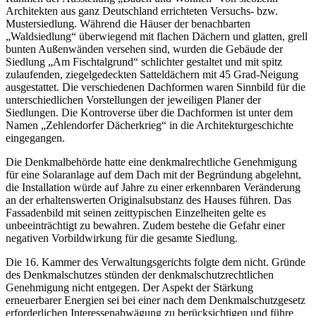
Architekten aus ganz Deutschland errichteten Versuchs- bzw.
Mustersiedlung. Während die Häuser der benachbarten
„Waldsiedlung“ überwiegend mit flachen Dächern und glatten, grell
bunten Außenwänden versehen sind, wurden die Gebäude der
Siedlung „Am Fischtalgrund“ schlichter gestaltet und mit spitz
zulaufenden, ziegelgedeckten Satteldächern mit 45 Grad-Neigung
ausgestattet. Die verschiedenen Dachformen waren Sinnbild für die
unterschiedlichen Vorstellungen der jeweiligen Planer der
Siedlungen. Die Kontroverse über die Dachformen ist unter dem
Namen „Zehlendorfer Dächerkrieg“ in die Architekturgeschichte
eingegangen.
Die Denkmalbehörde hatte eine denkmalrechtliche Genehmigung
für eine Solaranlage auf dem Dach mit der Begründung abgelehnt,
die Installation würde auf Jahre zu einer erkennbaren Veränderung
an der erhaltenswerten Originalsubstanz des Hauses führen. Das
Fassadenbild mit seinen zeittypischen Einzelheiten gelte es
unbeeinträchtigt zu bewahren. Zudem bestehe die Gefahr einer
negativen Vorbildwirkung für die gesamte Siedlung.
Die 16. Kammer des Verwaltungsgerichts folgte dem nicht. Gründe
des Denkmalschutzes stünden der denkmalschutzrechtlichen
Genehmigung nicht entgegen. Der Aspekt der Stärkung
erneuerbarer Energien sei bei einer nach dem Denkmalschutzgesetz
erforderlichen Interessenabwägung zu berücksichtigen und führe