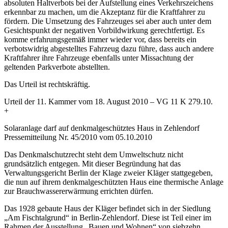
absoluten Haltverbots bei der Aufstellung eines Verkehrszeichens
erkennbar zu machen, um die Akzeptanz für die Kraftfahrer zu
fördern. Die Umsetzung des Fahrzeuges sei aber auch unter dem
Gesichtspunkt der negativen Vorbildwirkung gerechtfertigt. Es
komme erfahrungsgemäß immer wieder vor, dass bereits ein
verbotswidrig abgestelltes Fahrzeug dazu führe, dass auch andere
Kraftfahrer ihre Fahrzeuge ebenfalls unter Missachtung der
geltenden Parkverbote abstellten.
Das Urteil ist rechtskräftig.
Urteil der 11. Kammer vom 18. August 2010 – VG 11 K 279.10.
+
Solaranlage darf auf denkmalgeschütztes Haus in Zehlendorf
Pressemitteilung Nr. 45/2010 vom 05.10.2010
Das Denkmalschutzrecht steht dem Umweltschutz nicht
grundsätzlich entgegen. Mit dieser Begründung hat das
Verwaltungsgericht Berlin der Klage zweier Kläger stattgegeben,
die nun auf ihrem denkmalgeschützten Haus eine thermische Anlage
zur Brauchwassererwärmung errichten dürfen.
Das 1928 gebaute Haus der Kläger befindet sich in der Siedlung
„Am Fischtalgrund“ in Berlin-Zehlendorf. Diese ist Teil einer im
Rahmen der Ausstellung „Bauen und Wohnen“ von siebzehn