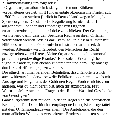
Zusammenfassung um folgendes:
>Organtransplantation, ein bislang Juristen und Ethikern
vorbehaltenes Gebiet, wirft fundamentale ökonomische Fragen auf.
1.500 Patienten sterben jährlich in Deutschland wegen Mangel an
Spendeorganen. Die staatliche Regulierung ist nicht darauf
ausgerichtet, Spender und Empfänger von Organen
zusammenzubringen und die Lücke zu schließen. Der Grund liegt
vorwiegend darin, dass den Spendern Rechte an ihren Organen
vorenthalten werden. Wie es dazu kam, soll in diesem Aufsatz mit
Hilfe des institutionenökonomischen Instrumentariums erklärt
werden. Alternativ wird gefordert, den Menschen das Recht
zuzugestehen zu erklären: „Meine Organe spende ich postmortal
primär an spendewillige Kranke.“ Eine solche Erklärung dient als
Signal für andere, sich ebenso zu verhalten und dem Organmangel
durch Solidarität entgegenzuwirken.<
Die ethisch argumentierenden Beteiligten, dazu gehörte letztlich
auch – überraschenderweise – die Politikerin, operieren jeweils mit
Aussage und Folgen aus der Goldenen Regel. Fordere nichts vom
anderen, was du nicht bereit bist, auch dir abzufordern. Frau
Widmann-Mauz stellte die Frage in den Raum: Was sind Geschenke
von Genötigten?
Ganz aufgeschmissen mit der Goldenen Regel sind die betroffenen
Beteiligten. Der Dank für eine empfangene Leber, ist er abgestattet
mit dem Organspendeausweis allein? Die Angehörige, die den
mutmaßlichen Willen des verstorbenen Bruders zugunsten seiner