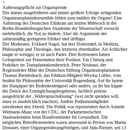
+
Außerungspflicht zur Organspende
Der immer ausgefeilteren und immer größere Erfolge zeitigenden
Organtransplantationsmühle fehlen zum mahlen die Organe! Eine
Anhörung des Deutschen Ethikrats am letzten Mittwoch in der
Berlin-Brandenburgischen Akademie der Wissenschaft versucht
mehrheitlich, die Not zu lindern. Aber die Argumente der
zahlenmäßig geringeren Ethiker sind driftiger.
Der Moderator, Eckhard Nagel, hat drei Doktortitel, in Medizin,
Philosophie und Theologie, den letzteren ehrenhalber. Als Schlichter
taugte er weniger, er ist auch Partei. Drei Referenten haben
Gelegenheit zur Präsentation ihrer Position. Ein Chirurg und
Praktiker im Transplantationsbereich, Peter Neuhaus, der
Regionsleiter Mitte der Deutschen Stiftung Organtransplantation
Thomas Breidenbach, das Ethikrat-Mitglied Weyma Lübbe, vom
Institut für Philosophie der Universität Regensburg. Auf ihr lastete
der Hauptpart der Bedenkenträgerei oder anders, zu ihr hin kippte
der Druck des Ermöglichungsbegehrens, fachlich präzise
ausgedrückt der „Widerspruchslösung“ (wer nicht spenden will,
muss es ausdrücklich machen). Andere Podiumsmitglieder
umrahmten den Abend. Die Politik war repräsentiert durch Annette
Widmann-Mauz von der CDU, der Parlamentarischen
Staatssekretärin beim Bundesminister für Gesundheit. Die
möglichen Betroffenenseiten waren anwesend in Person von Marita
Donauer, einer Organspenderangehörigen, und Jutta Riemer, seit 13