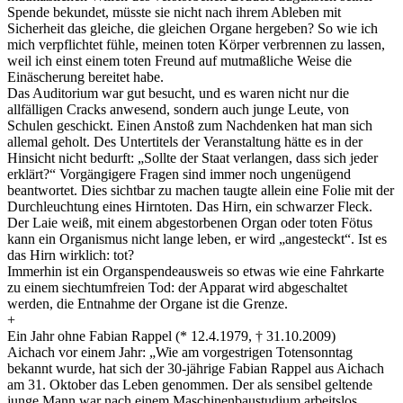
Spende bekundet, müsste sie nicht nach ihrem Ableben mit
Sicherheit das gleiche, die gleichen Organe hergeben? So wie ich
mich verpflichtet fühle, meinen toten Körper verbrennen zu lassen,
weil ich einst einem toten Freund auf mutmaßliche Weise die
Einäscherung bereitet habe.
Das Auditorium war gut besucht, und es waren nicht nur die
allfälligen Cracks anwesend, sondern auch junge Leute, von
Schulen geschickt. Einen Anstoß zum Nachdenken hat man sich
allemal geholt. Des Untertitels der Veranstaltung hätte es in der
Hinsicht nicht bedurft: „Sollte der Staat verlangen, dass sich jeder
erklärt?“ Vorgängigere Fragen sind immer noch ungenügend
beantwortet. Dies sichtbar zu machen taugte allein eine Folie mit der
Durchleuchtung eines Hirntoten. Das Hirn, ein schwarzer Fleck.
Der Laie weiß, mit einem abgestorbenen Organ oder toten Fötus
kann ein Organismus nicht lange leben, er wird „angesteckt“. Ist es
das Hirn wirklich: tot?
Immerhin ist ein Organspendeausweis so etwas wie eine Fahrkarte
zu einem siechtumfreien Tod: der Apparat wird abgeschaltet
werden, die Entnahme der Organe ist die Grenze.
+
Ein Jahr ohne Fabian Rappel (* 12.4.1979, † 31.10.2009)
Aichach vor einem Jahr: „Wie am vorgestrigen Totensonntag
bekannt wurde, hat sich der 30-jährige Fabian Rappel aus Aichach
am 31. Oktober das Leben genommen. Der als sensibel geltende
junge Mann war nach einem Maschinenbaustudium arbeitslos