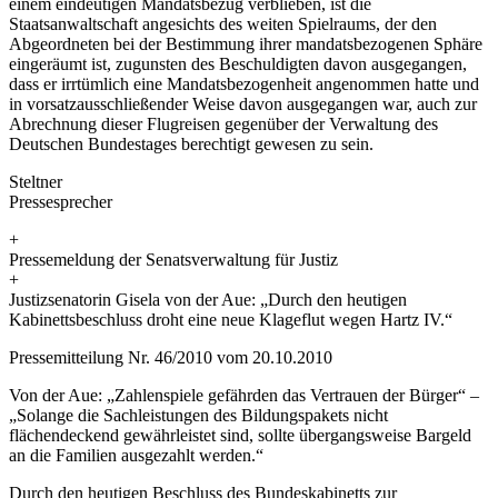
einem eindeutigen Mandatsbezug verblieben, ist die
Staatsanwaltschaft angesichts des weiten Spielraums, der den
Abgeordneten bei der Bestimmung ihrer mandatsbezogenen Sphäre
eingeräumt ist, zugunsten des Beschuldigten davon ausgegangen,
dass er irrtümlich eine Mandatsbezogenheit angenommen hatte und
in vorsatzausschließender Weise davon ausgegangen war, auch zur
Abrechnung dieser Flugreisen gegenüber der Verwaltung des
Deutschen Bundestages berechtigt gewesen zu sein.
Steltner
Pressesprecher
+
Pressemeldung der Senatsverwaltung für Justiz
+
Justizsenatorin Gisela von der Aue: „Durch den heutigen
Kabinettsbeschluss droht eine neue Klageflut wegen Hartz IV.“
Pressemitteilung Nr. 46/2010 vom 20.10.2010
Von der Aue: „Zahlenspiele gefährden das Vertrauen der Bürger“ –
„Solange die Sachleistungen des Bildungspakets nicht
flächendeckend gewährleistet sind, sollte übergangsweise Bargeld
an die Familien ausgezahlt werden.“
Durch den heutigen Beschluss des Bundeskabinetts zur