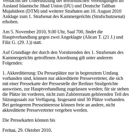
Verdachts der Unterstützung der terroristischen Vereinigungen im
Ausland Islamische Jihad Union (IJU) und Deutsche Taliban
Mujahideen (DTM) und weiterer Straftaten am 10. August 2010
Anklage zum 1. Strafsenat des Kammergerichts (Strafschutzsenat)
erhoben.
Am 5. November 2010, 9.00 Uhr, Saal 700, findet die
Hauptverhandlung gegen zwei Angeklagte (Alican T. (21 J.) und
Filiz G. (29. J.)) statt.
Auf Grundlage der durch den Vorsitzenden des 1. Strafsenats des
Kammergerichts getroffenen Anordnung gilt unter anderem
Folgendes:
1. Akkreditierung: Da Presseplätze nur in begrenztem Umfang
vorhanden sind, können nur akkreditierte Pressevertreter, die sich
mit einer Pressekarte der Pressestelle der Berliner Strafgerichte
ausweisen, zur Hauptverhandlung zugelassen werden; für sie stehen
die Plätze im vorderen, nicht zum Zuhörerraum gehörenden Teil des
Sitzungssaals zur Verfügung. Insgesamt sind 30 Plätze vorhanden.
Bei geringerem Presseinteresse können freie an andere, nicht
akkreditierte Pressevertreter vergeben werden.
Die Pressekarten können bis
Freitag, 29. Oktober 2010,