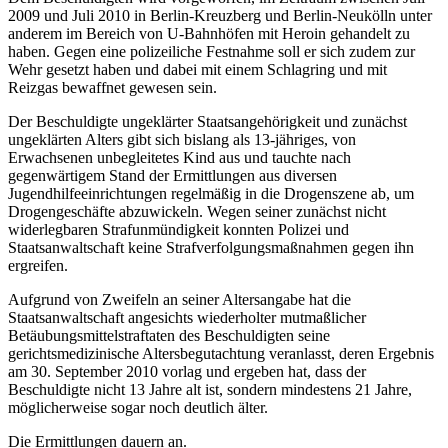
2009 und Juli 2010 in Berlin-Kreuzberg und Berlin-Neukölln unter
anderem im Bereich von U-Bahnhöfen mit Heroin gehandelt zu
haben. Gegen eine polizeiliche Festnahme soll er sich zudem zur
Wehr gesetzt haben und dabei mit einem Schlagring und mit
Reizgas bewaffnet gewesen sein.
Der Beschuldigte ungeklärter Staatsangehörigkeit und zunächst
ungeklärten Alters gibt sich bislang als 13-jähriges, von
Erwachsenen unbegleitetes Kind aus und tauchte nach
gegenwärtigem Stand der Ermittlungen aus diversen
Jugendhilfeeinrichtungen regelmäßig in die Drogenszene ab, um
Drogengeschäfte abzuwickeln. Wegen seiner zunächst nicht
widerlegbaren Strafunmündigkeit konnten Polizei und
Staatsanwaltschaft keine Strafverfolgungsmaßnahmen gegen ihn
ergreifen.
Aufgrund von Zweifeln an seiner Altersangabe hat die
Staatsanwaltschaft angesichts wiederholter mutmaßlicher
Betäubungsmittelstraftaten des Beschuldigten seine
gerichtsmedizinische Altersbegutachtung veranlasst, deren Ergebnis
am 30. September 2010 vorlag und ergeben hat, dass der
Beschuldigte nicht 13 Jahre alt ist, sondern mindestens 21 Jahre,
möglicherweise sogar noch deutlich älter.
Die Ermittlungen dauern an.