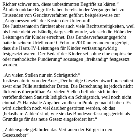
Richter schwer tun, diese unbestimmten Begriffe zu klären.“
Ähnlich unklare Begriffe haben bereits in der Vergangenheit zu
Tausenden von Gerichtsverfahren geführt, beispielsweise zur
„Angemessenheit“ der Kosten der Unterkunft.
Die Justizsenatorin fürchtet aber auch viele Rechtsstreitigkeiten, weil
bis heute nicht vollständig dargestellt wurde, wie sich die Höhe der
Leistungen für Kinder errechnet. Das Bundesverfassungsgericht
hatte in seinem Urteil vom 9. Februar 2010 unter anderem gerügt,
dass die Hartz-IV-Leistungen für Kinder verfassungswidrig
festgesetzt waren. Der Bedarf der Kinder sei „ohne eine empirische
oder methodische Fundierung“ sozusagen „freihändig“ festgesetzt
worden.
„An vielen Stellen nur ein Schrägstrich“
Justizsenatorin von der Aue: „Der heutige Gesetzentwurf präsentiert
zwar eine Fülle statistischer Daten. Die Berechnung ist jedoch nicht
lückenlos überprüfbar. An vielen Stellen befindet sich in der
veröffentlichten Statistik lediglich ein Schrägstrich, weil noch nicht
einmal 25 Haushalte Angaben zu diesem Punkt gemacht haben. Es
wird sicherlich noch viel darüber gestritten werden, ob das
‚belastbare Zahlen’ sind, wie sie das Bundesverfassungsgericht als
Grundlage für das neue Gesetz eingefordert hat.“
„Zahlenspiele gefährden das Vertrauen der Bürger in den
Gesetzgeber“