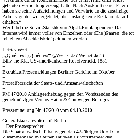
gebauten Vorrichtung erzeugt hatte. Nach Auskunft seiner Eltern
haben sie seine Aufzeichnungen und Vorwürfe an die zuständige
Arbeitsagentur weitergeleitet, aber bislang keine Reaktion darauf
erhalten.“
Wer führt die Suizid-Statistik von Alg-II-Empfangenden? Das
Internet wird immer voller von Einzelnen oder (Ehe-)Paaren, die tot
mit einem Abschiedsbrief gefunden werden.
+
Letztes Wort
„¿Quién es? ¿Quién es?“ („Wer ist da? Wer ist da?“)
Billy the Kid, US-amerikanischer Revolverheld, 1881
+
Extrablatt Pressemeldungen Berliner Gerichte im Oktober
+
Presseübersicht der Staats- und Amtsanwaltschaften
+
PM 47/2010 Anklageerhebung gegen den Vorsitzenden des
gemeinnützigen Vereins Hatun & Can wegen Betruges
Pressemitteilung Nr. 47/2010 vom 04.10.2010
Generalstaatsanwaltschaft Berlin
– Der Pressesprecher –
Die Staatsanwaltschaft hat gegen den 42-jährigen Udo D. im
Zusammenhang mit seiner Tätigkeit als Vorsitzender des