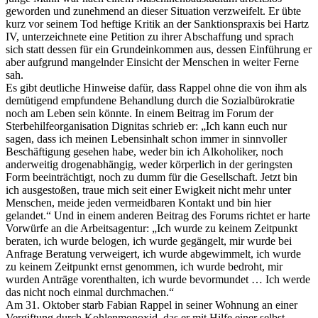
geworden und zunehmend an dieser Situation verzweifelt. Er übte
kurz vor seinem Tod heftige Kritik an der Sanktionspraxis bei Hartz
IV, unterzeichnete eine Petition zu ihrer Abschaffung und sprach
sich statt dessen für ein Grundeinkommen aus, dessen Einführung er
aber aufgrund mangelnder Einsicht der Menschen in weiter Ferne
sah.
Es gibt deutliche Hinweise dafür, dass Rappel ohne die von ihm als
demütigend empfundene Behandlung durch die Sozialbürokratie
noch am Leben sein könnte. In einem Beitrag im Forum der
Sterbehilfeorganisation Dignitas schrieb er: „Ich kann euch nur
sagen, dass ich meinen Lebensinhalt schon immer in sinnvoller
Beschäftigung gesehen habe, weder bin ich Alkoholiker, noch
anderweitig drogenabhängig, weder körperlich in der geringsten
Form beeinträchtigt, noch zu dumm für die Gesellschaft. Jetzt bin
ich ausgestoßen, traue mich seit einer Ewigkeit nicht mehr unter
Menschen, meide jeden vermeidbaren Kontakt und bin hier
gelandet.“ Und in einem anderen Beitrag des Forums richtet er harte
Vorwürfe an die Arbeitsagentur: „Ich wurde zu keinem Zeitpunkt
beraten, ich wurde belogen, ich wurde gegängelt, mir wurde bei
Anfrage Beratung verweigert, ich wurde abgewimmelt, ich wurde
zu keinem Zeitpunkt ernst genommen, ich wurde bedroht, mir
wurden Anträge vorenthalten, ich wurde bevormundet … Ich werde
das nicht noch einmal durchmachen.“
Am 31. Oktober starb Fabian Rappel in seiner Wohnung an einer
Vergiftung durch Kohlenmonoxid, das er mit Hilfe einer selbst