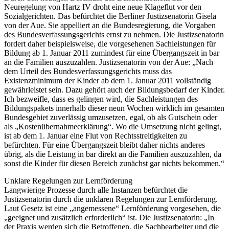
Neuregelung von Hartz IV droht eine neue Klageflut vor den
Sozialgerichten. Das befürchtet die Berliner Justizsenatorin Gisela
von der Aue. Sie appelliert an die Bundesregierung, die Vorgaben
des Bundesverfassungsgerichts ernst zu nehmen. Die Justizsenatorin
fordert daher beispielsweise, die vorgesehenen Sachleistungen für
Bildung ab 1. Januar 2011 zumindest für eine Übergangszeit in bar
an die Familien auszuzahlen. Justizsenatorin von der Aue: „Nach
dem Urteil des Bundesverfassungsgerichts muss das
Existenzminimum der Kinder ab dem 1. Januar 2011 vollständig
gewährleistet sein. Dazu gehört auch der Bildungsbedarf der Kinder.
Ich bezweifle, dass es gelingen wird, die Sachleistungen des
Bildungspakets innerhalb dieser neun Wochen wirklich im gesamten
Bundesgebiet zuverlässig umzusetzen, egal, ob als Gutschein oder
als „Kostenübernahmeerklärung“. Wo die Umsetzung nicht gelingt,
ist ab dem 1. Januar eine Flut von Rechtsstreitigkeiten zu
befürchten. Für eine Übergangszeit bleibt daher nichts anderes
übrig, als die Leistung in bar direkt an die Familien auszuzahlen, da
sonst die Kinder für diesen Bereich zunächst gar nichts bekommen.“
Unklare Regelungen zur Lernförderung
Langwierige Prozesse durch alle Instanzen befürchtet die
Justizsenatorin durch die unklaren Regelungen zur Lernförderung.
Laut Gesetz ist eine „angemessene“ Lernförderung vorgesehen, die
„geeignet und zusätzlich erforderlich“ ist. Die Justizsenatorin: „In
der Praxis werden sich die Betroffenen, die Sachbearbeiter und die