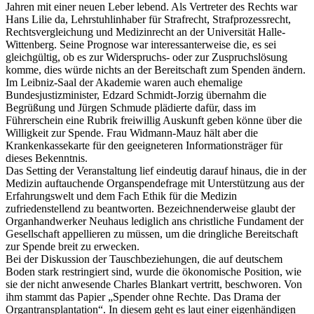
Jahren mit einer neuen Leber lebend. Als Vertreter des Rechts war
Hans Lilie da, Lehrstuhlinhaber für Strafrecht, Strafprozessrecht,
Rechtsvergleichung und Medizinrecht an der Universität Halle-
Wittenberg. Seine Prognose war interessanterweise die, es sei
gleichgültig, ob es zur Widerspruchs- oder zur Zuspruchslösung
komme, dies würde nichts an der Bereitschaft zum Spenden ändern.
Im Leibniz-Saal der Akademie waren auch ehemalige
Bundesjustizminister, Edzard Schmidt-Jorzig übernahm die
Begrüßung und Jürgen Schmude plädierte dafür, dass im
Führerschein eine Rubrik freiwillig Auskunft geben könne über die
Willigkeit zur Spende. Frau Widmann-Mauz hält aber die
Krankenkassekarte für den geeigneteren Informationsträger für
dieses Bekenntnis.
Das Setting der Veranstaltung lief eindeutig darauf hinaus, die in der
Medizin auftauchende Organspendefrage mit Unterstützung aus der
Erfahrungswelt und dem Fach Ethik für die Medizin
zufriedenstellend zu beantworten. Bezeichnenderweise glaubt der
Organhandwerker Neuhaus lediglich ans christliche Fundament der
Gesellschaft appellieren zu müssen, um die dringliche Bereitschaft
zur Spende breit zu erwecken.
Bei der Diskussion der Tauschbeziehungen, die auf deutschem
Boden stark restringiert sind, wurde die ökonomische Position, wie
sie der nicht anwesende Charles Blankart vertritt, beschworen. Von
ihm stammt das Papier „Spender ohne Rechte. Das Drama der
Organtransplantation“. In diesem geht es laut einer eigenhändigen