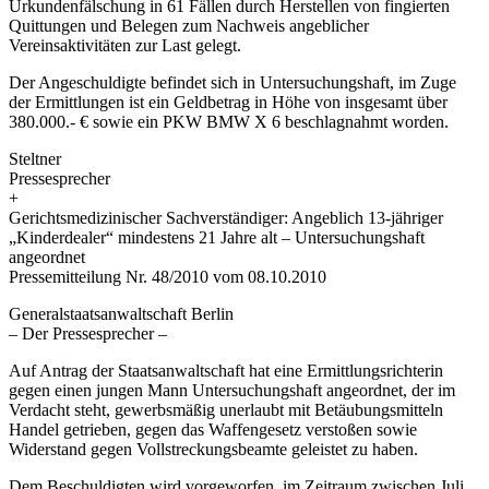
Urkundenfälschung in 61 Fällen durch Herstellen von fingierten
Quittungen und Belegen zum Nachweis angeblicher
Vereinsaktivitäten zur Last gelegt.
Der Angeschuldigte befindet sich in Untersuchungshaft, im Zuge
der Ermittlungen ist ein Geldbetrag in Höhe von insgesamt über
380.000.- € sowie ein PKW BMW X 6 beschlagnahmt worden.
Steltner
Pressesprecher
+
Gerichtsmedizinischer Sachverständiger: Angeblich 13-jähriger
„Kinderdealer“ mindestens 21 Jahre alt – Untersuchungshaft
angeordnet
Pressemitteilung Nr. 48/2010 vom 08.10.2010
Generalstaatsanwaltschaft Berlin
– Der Pressesprecher –
Auf Antrag der Staatsanwaltschaft hat eine Ermittlungsrichterin
gegen einen jungen Mann Untersuchungshaft angeordnet, der im
Verdacht steht, gewerbsmäßig unerlaubt mit Betäubungsmitteln
Handel getrieben, gegen das Waffengesetz verstoßen sowie
Widerstand gegen Vollstreckungsbeamte geleistet zu haben.
Dem Beschuldigten wird vorgeworfen, im Zeitraum zwischen Juli