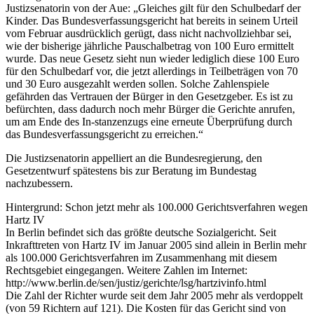
Justizsenatorin von der Aue: „Gleiches gilt für den Schulbedarf der
Kinder. Das Bundesverfassungsgericht hat bereits in seinem Urteil
vom Februar ausdrücklich gerügt, dass nicht nachvollziehbar sei,
wie der bisherige jährliche Pauschalbetrag von 100 Euro ermittelt
wurde. Das neue Gesetz sieht nun wieder lediglich diese 100 Euro
für den Schulbedarf vor, die jetzt allerdings in Teilbeträgen von 70
und 30 Euro ausgezahlt werden sollen. Solche Zahlenspiele
gefährden das Vertrauen der Bürger in den Gesetzgeber. Es ist zu
befürchten, dass dadurch noch mehr Bürger die Gerichte anrufen,
um am Ende des In-stanzenzugs eine erneute Überprüfung durch
das Bundesverfassungsgericht zu erreichen.“
Die Justizsenatorin appelliert an die Bundesregierung, den
Gesetzentwurf spätestens bis zur Beratung im Bundestag
nachzubessern.
Hintergrund: Schon jetzt mehr als 100.000 Gerichtsverfahren wegen
Hartz IV
In Berlin befindet sich das größte deutsche Sozialgericht. Seit
Inkrafttreten von Hartz IV im Januar 2005 sind allein in Berlin mehr
als 100.000 Gerichtsverfahren im Zusammenhang mit diesem
Rechtsgebiet eingegangen. Weitere Zahlen im Internet:
http://www.berlin.de/sen/justiz/gerichte/lsg/hartzivinfo.html
Die Zahl der Richter wurde seit dem Jahr 2005 mehr als verdoppelt
(von 59 Richtern auf 121). Die Kosten für das Gericht sind von