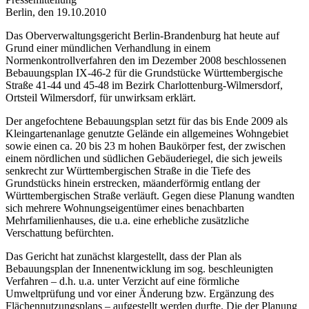
Berlin, den 19.10.2010
Das Oberverwaltungsgericht Berlin-Brandenburg hat heute auf
Grund einer mündlichen Verhandlung in einem
Normenkontrollverfahren den im Dezember 2008 beschlossenen
Bebauungsplan IX-46-2 für die Grundstücke Württembergische
Straße 41-44 und 45-48 im Bezirk Charlottenburg-Wilmersdorf,
Ortsteil Wilmersdorf, für unwirksam erklärt.
Der angefochtene Bebauungsplan setzt für das bis Ende 2009 als
Kleingartenanlage genutzte Gelände ein allgemeines Wohngebiet
sowie einen ca. 20 bis 23 m hohen Baukörper fest, der zwischen
einem nördlichen und südlichen Gebäuderiegel, die sich jeweils
senkrecht zur Württembergischen Straße in die Tiefe des
Grundstücks hinein erstrecken, mäanderförmig entlang der
Württembergischen Straße verläuft. Gegen diese Planung wandten
sich mehrere Wohnungseigentümer eines benachbarten
Mehrfamilienhauses, die u.a. eine erhebliche zusätzliche
Verschattung befürchten.
Das Gericht hat zunächst klargestellt, dass der Plan als
Bebauungsplan der Innenentwicklung im sog. beschleunigten
Verfahren – d.h. u.a. unter Verzicht auf eine förmliche
Umweltprüfung und vor einer Änderung bzw. Ergänzung des
Flächennutzungsplans – aufgestellt werden durfte. Die der Planung