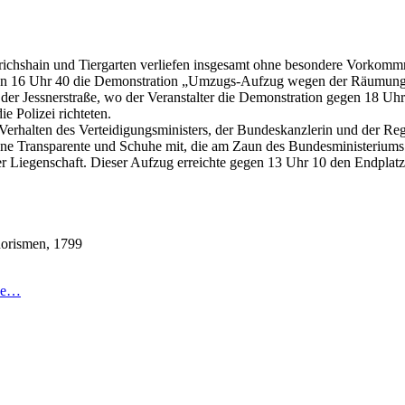
richshain und Tiergarten verliefen insgesamt ohne besondere Vorkommn
egen 16 Uhr 40 die Demonstration „Umzugs-Aufzug wegen der Räumung 
r Jessnerstraße, wo der Veranstalter die Demonstration gegen 18 Uhr 1
e Polizei richteten.
erhalten des Verteidigungsministers, der Bundeskanzlerin und der Re
e Transparente und Schuhe mit, die am Zaun des Bundesministeriums d
 Liegenschaft. Dieser Aufzug erreichte gegen 13 Uhr 10 den Endplatz
horismen, 1799
nse…