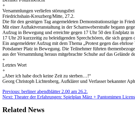
+
Versammlungen verliefen störungsfrei
Friedrichshain-Kreuzberg/Mitte, 27.2.
Die für den gestrigen Tag angemeldeten Demonstrationszüge in Fried
Mit einer Auftaktveranstaltung in der Scharnweberstraße begann g
Aufzug in Bewegung und erreichte gegen 17 Uhr 50 den Endplatz in de
17 Uhr 20 kurzzeitig zu beleidigenden Sprechchören, die sich gegen di
Ein angemeldeter Aufzug mit dem Thema „Protest gegen das ehrlose V
Potsdamer Platz in Bewegung. Die Teilnehmer führten themenbezogen
aus der Versammlung heraus mitgebrachte Schuhe auf das Gelände der
+
Letztes Wort
+
„Aber ich habe doch keine Zeit zu sterben…!“
Georg Christoph Lichtenberg, Aufklärer und Verfasser bekannter Ap
Beitragsnavigation
Previous:
berliner abendblätter 2.00 am 26.2.
Next:
Theater der Erfahrungen: Spielplan März + Pantomimen Lice
Related News