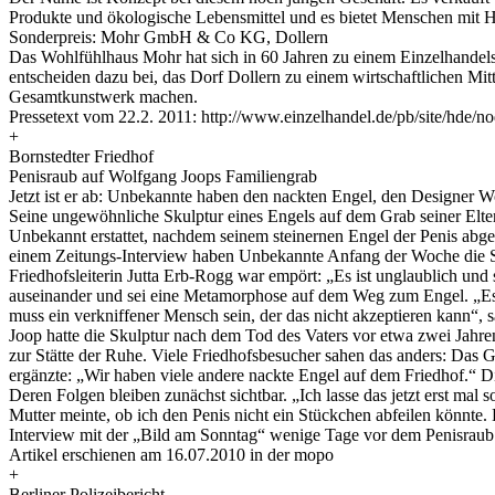
Produkte und ökologische Lebensmittel und es bietet Menschen mit Ha
Sonderpreis: Mohr GmbH & Co KG, Dollern
Das Wohlfühlhaus Mohr hat sich in 60 Jahren zu einem Einzelhandel
entscheiden dazu bei, das Dorf Dollern zu einem wirtschaftlichen Mit
Gesamtkunstwerk machen.
Pressetext vom 22.2. 2011: http://www.einzelhandel.de/pb/site/hde/
+
Bornstedter Friedhof
Penisraub auf Wolfgang Joops Familiengrab
Jetzt ist er ab: Unbekannte haben den nackten Engel, den Designer Wo
Seine ungewöhnliche Skulptur eines Engels auf dem Grab seiner Elter
Unbekannt erstattet, nachdem seinem steinernen Engel der Penis abge
einem Zeitungs-Interview haben Unbekannte Anfang der Woche die Sku
Friedhofsleiterin Jutta Erb-Rogg war empört: „Es ist unglaublich und
auseinander und sei eine Metamorphose auf dem Weg zum Engel. „Es ge
muss ein verkniffener Mensch sein, der das nicht akzeptieren kann“, 
Joop hatte die Skulptur nach dem Tod des Vaters vor etwa zwei Jahre
zur Stätte der Ruhe. Viele Friedhofsbesucher sahen das anders: Das 
ergänzte: „Wir haben viele andere nackte Engel auf dem Friedhof.“ Die 
Deren Folgen bleiben zunächst sichtbar. „Ich lasse das jetzt erst mal 
Mutter meinte, ob ich den Penis nicht ein Stückchen abfeilen könnte. 
Interview mit der „Bild am Sonntag“ wenige Tage vor dem Penisraub.
Artikel erschienen am 16.07.2010 in der mopo
+
Berliner Polizeibericht