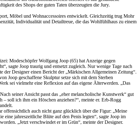
tigkeit des Shops der guten Taten überzeugten die Jury.
ort, Möbel und Wohnaccessoires entwickelt. Gleichzeitig trug Mohr
nzität, Individualität und Detailtreue, die das Wohlfühlhaus zu einem
Polizei: Modeschöpfer Wolfgang Joop (65) hat Anzeige gegen
t“, sagte Joop traurig und entsetzt zugleich. Nur wenige Tage nach
te der Designer einen Bericht der „Märkischen Allgemeinen Zeitung“.
 von Joop geschaffene Skulptur setze sich mit dem Sterben
Werk sei vielmehr eine Reflexion auf das eigene Älterwerden. „Das
. Nach seiner Ansicht passt das „eher melancholische Kunstwerk“ gut
h – soll ich ihm ein Höschen anziehen?“, meinte er. Erb-Rogg
andelt.
ar offensichtlich auch nicht ganz glücklich über die Figur: „Meine
 eine jahreszeitliche Blüte auf den Penis legten“, sagte Joop im
orden. „Jetzt verschwindet er im Grün“, meinte der Designer.