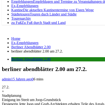
Empfehlungen
Empfehlugen und Termine zu Veranstaltungen d
Ex-Empfehlungen
Kantine
Die aktuellen Kantinentermine von Eigen Wege
Städtetouren
Touren duch Länder und Städte
Tourenarchiv
zu Fuß
Zu Fuß durch Stadt und Land
Home
Ex-Empfehlungen
Berliner Abendblätter 2.00
berliner abendblätter 2.00 am 27.2.
Berliner Abendblätter 2.00
berliner abendblätter 2.00 am 27.2.
admin
15 Jahren ago
0
6 mins
27.2.
+
Stadtplanung
Einigung im Streit um Joop-Grundstück
Designerin Jette Joop und Graft-Architekten erhalten Teile des Areal