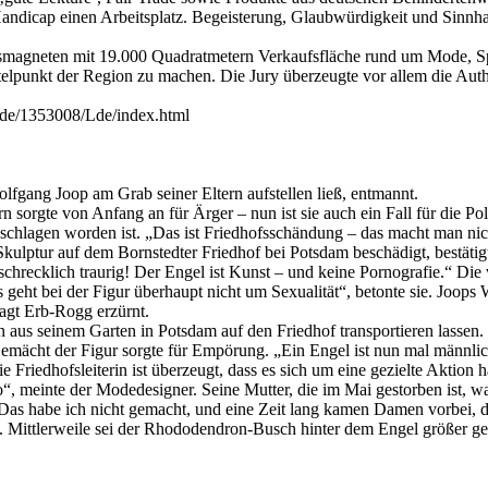
ndicap einen Arbeitsplatz. Begeisterung, Glaubwürdigkeit und Sinnhaf
smagneten mit 19.000 Quadratmetern Verkaufsfläche rund um Mode, Sp
telpunkt der Region zu machen. Die Jury überzeugte vor allem die Authe
node/1353008/Lde/index.html
lfgang Joop am Grab seiner Eltern aufstellen ließ, entmannt.
n sorgte von Anfang an für Ärger – nun ist sie auch ein Fall für die 
schlagen worden ist. „Das ist Friedhofsschändung – das macht man nich
lptur auf dem Bornstedter Friedhof bei Potsdam beschädigt, bestätig
 schrecklich traurig! Der Engel ist Kunst – und keine Pornografie.“ Die
ht bei der Figur überhaupt nicht um Sexualität“, betonte sie. Joops 
sagt Erb-Rogg erzürnt.
n aus seinem Garten in Potsdam auf den Friedhof transportieren lassen
Gemächt der Figur sorgte für Empörung. „Ein Engel ist nun mal männlic
Friedhofsleiterin ist überzeugt, dass es sich um eine gezielte Aktion h
so“, meinte der Modedesigner. Seine Mutter, die im Mai gestorben ist, w
Das habe ich nicht gemacht, und eine Zeit lang kamen Damen vorbei, die
 Mittlerweile sei der Rhododendron-Busch hinter dem Engel größer gew