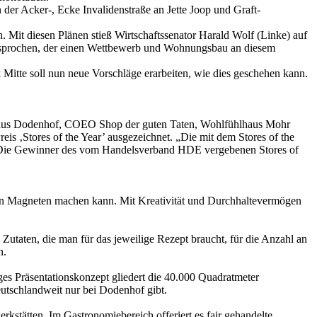
der Acker-, Ecke Invalidenstraße an Jette Joop und Graft-
. Mit diesen Plänen stieß Wirtschaftssenator Harald Wolf (Linke) auf
gesprochen, der einen Wettbewerb und Wohnungsbau an diesem
 Mitte soll nun neue Vorschläge erarbeiten, wie dies geschehen kann.
belhaus Dodenhof, COEO Shop der guten Taten, Wohlfühlhaus Mohr
s ‚Stores of the Year’ ausgezeichnet. „Die mit dem Stores of the
. Die Gewinner des vom Handelsverband HDE vergebenen Stores of
nen Magneten machen kann. Mit Kreativität und Durchhaltevermögen
utaten, die man für das jeweilige Rezept braucht, für die Anzahl an
n.
iges Präsentationskonzept gliedert die 40.000 Quadratmeter
eutschlandweit nur bei Dodenhof gibt.
kstätten. Im Gastronomiebereich offeriert es fair gehandelte