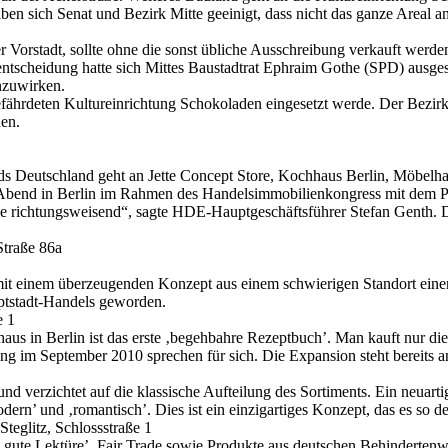
n sich Senat und Bezirk Mitte geeinigt, dass nicht das ganze Areal an 
r Vorstadt, sollte ohne die sonst übliche Ausschreibung verkauft werden
eentscheidung hatte sich Mittes Baustadtrat Ephraim Gothe (SPD) aus
enzuwirken.
efährdeten Kultureinrichtung Schokoladen eingesetzt werde. Der Bezirk
den.
rbands Deutschland geht an Jette Concept Store, Kochhaus Berlin, Mö
Abend in Berlin im Rahmen des Handelsimmobilienkongress mit dem Prei
che richtungsweisend“, sagte HDE-Hauptgeschäftsführer Stefan Genth
Straße 86a
 mit einem überzeugenden Konzept aus einem schwierigen Standort ei
uptstadt-Handels geworden.
e 1
in Berlin ist das erste ‚begehbahre Rezeptbuch’. Man kauft nur die Z
g im September 2010 sprechen für sich. Die Expansion steht bereits a
und verzichtet auf die klassische Aufteilung des Sortiments. Ein neuart
dern’ und ‚romantisch’. Dies ist ein einzigartiges Konzept, das es so d
eglitz, Schlossstraße 1
gute Lektüre’, Fair Trade sowie Produkte aus deutschen Behindertenwer