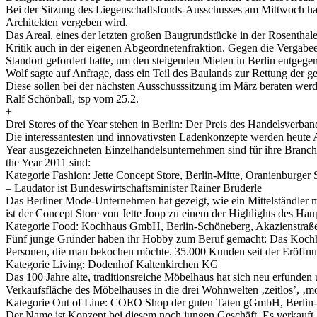
Bei der Sitzung des Liegenschaftsfonds-Ausschusses am Mittwoch habe
Architekten vergeben wird.
Das Areal, eines der letzten großen Baugrundstücke in der Rosenthale
Kritik auch in der eigenen Abgeordnetenfraktion. Gegen die Vergab
Standort gefordert hatte, um den steigenden Mieten in Berlin entgeg
Wolf sagte auf Anfrage, dass ein Teil des Baulands zur Rettung der g
Diese sollen bei der nächsten Ausschusssitzung im März beraten wer
Ralf Schönball, tsp vom 25.2.
+
Drei Stores of the Year stehen in Berlin: Der Preis des Handelsve
Die interessantesten und innovativsten Ladenkonzepte werden heute 
Year ausgezeichneten Einzelhandelsunternehmen sind für ihre Bran
the Year 2011 sind:
Kategorie Fashion: Jette Concept Store, Berlin-Mitte, Oranienburger 
– Laudator ist Bundeswirtschaftsminister Rainer Brüderle
Das Berliner Mode-Unternehmen hat gezeigt, wie ein Mittelständler
ist der Concept Store von Jette Joop zu einem der Highlights des Ha
Kategorie Food: Kochhaus GmbH, Berlin-Schöneberg, Akazienstraß
Fünf junge Gründer haben ihr Hobby zum Beruf gemacht: Das Kochhaus 
Personen, die man bekochen möchte. 35.000 Kunden seit der Eröffnun
Kategorie Living: Dodenhof Kaltenkirchen KG
Das 100 Jahre alte, traditionsreiche Möbelhaus hat sich neu erfunden 
Verkaufsfläche des Möbelhauses in die drei Wohnwelten ‚zeitlos’, ‚mo
Kategorie Out of Line: COEO Shop der guten Taten gGmbH, Berlin-St
Der Name ist Konzept bei diesem noch jungen Geschäft. Es verkauft ‚