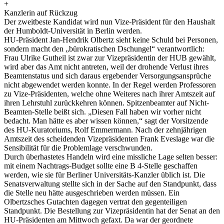
+
Kanzlerin auf Rückzug
Der zweitbeste Kandidat wird nun Vize-Präsident für den Haushalt
der Humboldt-Universität in Berlin werden.
HU-Präsident Jan-Hendrik Olbertz sieht keine Schuld bei Personen,
sondern macht den „bürokratischen Dschungel“ verantwortlich:
Frau Ulrike Gutheil ist zwar zur Vizepräsidentin der HUB gewählt,
wird aber das Amt nicht antreten, weil der drohende Verlust ihres
Beamtenstatus und sich daraus ergebender Versorgungsansprüche
nicht abgewendet werden konnte. In der Regel werden Professoren
zu Vize-Präsidenten, welche ohne Weiteres nach ihrer Amtszeit auf
ihren Lehrstuhl zurückkehren können. Spitzenbeamter auf Nicht-
Beamten-Stelle beißt sich. „Diesen Fall haben wir vorher nicht
bedacht. Man hätte es aber wissen können,“ sagt der Vorsitzende
des HU-Kuratoriums, Rolf Emmermann. Nach der zehnjährigen
Amtszeit des scheidenden Vizepräsidenten Frank Eveslage war die
Sensibilität für die Problemlage verschwunden.
Durch überhastetes Handeln wird eine missliche Lage selten besser:
mit einem Nachtrags-Budget sollte eine B 4-Stelle geschaffen
werden, wie sie für Berliner Universitäts-Kanzler üblich ist. Die
Senatsverwaltung stellte sich in der Sache auf den Standpunkt, dass
die Stelle neu hätte ausgeschrieben werden müssen. Ein
Olbertzsches Gutachten dagegen vertrat den gegenteiligen
Standpunkt. Die Bestellung zur Vizepräsidentin hat der Senat an den
HU-Präsidenten am Mittwoch gefaxt. Da war der geordnete