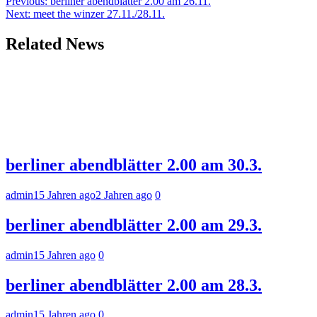
Beitragsnavigation
Previous:
berliner abendblätter 2.00 am 26.11.
Next:
meet the winzer 27.11./28.11.
Related News
berliner abendblätter 2.00 am 30.3.
admin
15 Jahren ago
2 Jahren ago
0
berliner abendblätter 2.00 am 29.3.
admin
15 Jahren ago
0
berliner abendblätter 2.00 am 28.3.
admin
15 Jahren ago
0