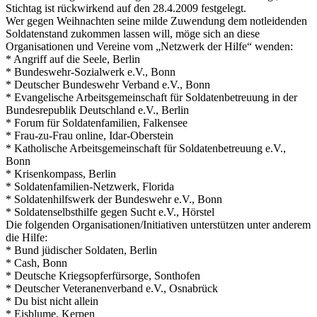
Stichtag ist rückwirkend auf den 28.4.2009 festgelegt.
Wer gegen Weihnachten seine milde Zuwendung dem notleidenden
Soldatenstand zukommen lassen will, möge sich an diese
Organisationen und Vereine vom „Netzwerk der Hilfe“ wenden:
* Angriff auf die Seele, Berlin
* Bundeswehr-Sozialwerk e.V., Bonn
* Deutscher Bundeswehr Verband e.V., Bonn
* Evangelische Arbeitsgemeinschaft für Soldatenbetreuung in der
Bundesrepublik Deutschland e.V., Berlin
* Forum für Soldatenfamilien, Falkensee
* Frau-zu-Frau online, Idar-Oberstein
* Katholische Arbeitsgemeinschaft für Soldatenbetreuung e.V.,
Bonn
* Krisenkompass, Berlin
* Soldatenfamilien-Netzwerk, Florida
* Soldatenhilfswerk der Bundeswehr e.V., Bonn
* Soldatenselbsthilfe gegen Sucht e.V., Hörstel
Die folgenden Organisationen/Initiativen unterstützen unter anderem
die Hilfe:
* Bund jüdischer Soldaten, Berlin
* Cash, Bonn
* Deutsche Kriegsopferfürsorge, Sonthofen
* Deutscher Veteranenverband e.V., Osnabrück
* Du bist nicht allein
* Eisblume, Kerpen