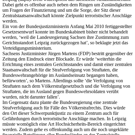
Dabei geht es offenbar auch neben dem Ringen um Zuständigkeiten
um Fragen der Finanzierung und um die Sorge, der Sitz dieser
Zentralstaatsanwaltschaft könnte Zielpunkt terroristischer Anschläge
werden.
Ein von der Bundesjustizministerin Anfang Mai 2010 fertiggestellter
Gesetzesentwurf konnte im Bundeskabinett bisher nicht behandelt
werden, ‘weil die Landesregierung Sachsen ihre Zustimmung zum
Gerichtsstandort Leipzig zurückgezogen hat’, so beklagte jetzt das
Verteidigungsministerium.
Sachsens Justizminister Jürgen Martens (FDP) bestritt gegenüber der
Zeitung den Eindruck einer Blockade. Er würde ‘weiterhin die
Errichtung eines zentralen Gerichtsstandes und damit einer zentralen
Staatsanwaltschaft für die Strafverfolgung von Straftaten, die
Bundeswehrangehörige im Auslandseinsatz begangen haben,
befürworten’, so Martens. Allerdings sollte ‘die Verfolgung von
Straftaten nach dem Völkerstrafgesetzbuch und die Verfolgung von
Straftaten, die im Ausland gegen Bundeswehrsoldaten verübt
wurden, nicht darunter fallen’.
Im Gegensatz dazu plante die Bundesregierung eine zentrale
Strafverfolgung auch für Fälle des Völkerstrafrechts. Dies würde
den Ort dieser Schwerpunktjustiz zu einem Zentrum auch für
Gefährdungen durch terroristische Anschläge machen. In Leipzig
müsste womöglich eine Art Hochsicherheits-Bereich eingerichtet
werden. Zudem gehe es offenkundig auch um die noch ungeklärte
finanzielle Beteiligung aller Bundesländer an der Zentralstelle.