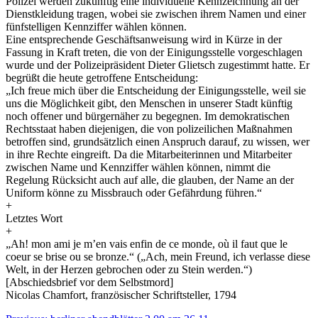
Polizei werden zukünftig eine individuelle Kennzeichnung an der
Dienstkleidung tragen, wobei sie zwischen ihrem Namen und einer
fünfstelligen Kennziffer wählen können.
Eine entsprechende Geschäftsanweisung wird in Kürze in der
Fassung in Kraft treten, die von der Einigungsstelle vorgeschlagen
wurde und der Polizeipräsident Dieter Glietsch zugestimmt hatte. Er
begrüßt die heute getroffene Entscheidung:
„Ich freue mich über die Entscheidung der Einigungsstelle, weil sie
uns die Möglichkeit gibt, den Menschen in unserer Stadt künftig
noch offener und bürgernäher zu begegnen. Im demokratischen
Rechtsstaat haben diejenigen, die von polizeilichen Maßnahmen
betroffen sind, grundsätzlich einen Anspruch darauf, zu wissen, wer
in ihre Rechte eingreift. Da die Mitarbeiterinnen und Mitarbeiter
zwischen Name und Kennziffer wählen können, nimmt die
Regelung Rücksicht auch auf alle, die glauben, der Name an der
Uniform könne zu Missbrauch oder Gefährdung führen.“
+
Letztes Wort
+
„Ah! mon ami je m’en vais enfin de ce monde, où il faut que le
coeur se brise ou se bronze.“ („Ach, mein Freund, ich verlasse diese
Welt, in der Herzen gebrochen oder zu Stein werden.“)
[Abschiedsbrief vor dem Selbstmord]
Nicolas Chamfort, französischer Schriftsteller, 1794