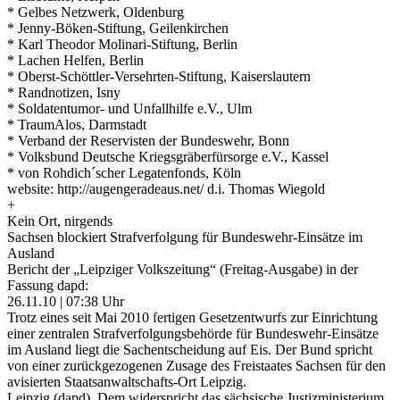
* Gelbes Netzwerk, Oldenburg
* Jenny-Böken-Stiftung, Geilenkirchen
* Karl Theodor Molinari-Stiftung, Berlin
* Lachen Helfen, Berlin
* Oberst-Schöttler-Versehrten-Stiftung, Kaiserslautern
* Randnotizen, Isny
* Soldatentumor- und Unfallhilfe e.V., Ulm
* TraumAlos, Darmstadt
* Verband der Reservisten der Bundeswehr, Bonn
* Volksbund Deutsche Kriegsgräberfürsorge e.V., Kassel
* von Rohdich´scher Legatenfonds, Köln
website: http://augengeradeaus.net/ d.i. Thomas Wiegold
+
Kein Ort, nirgends
Sachsen blockiert Strafverfolgung für Bundeswehr-Einsätze im
Ausland
Bericht der „Leipziger Volkszeitung“ (Freitag-Ausgabe) in der
Fassung dapd:
26.11.10 | 07:38 Uhr
Trotz eines seit Mai 2010 fertigen Gesetzentwurfs zur Einrichtung
einer zentralen Strafverfolgungsbehörde für Bundeswehr-Einsätze
im Ausland liegt die Sachentscheidung auf Eis. Der Bund spricht
von einer zurückgezogenen Zusage des Freistaates Sachsen für den
avisierten Staatsanwaltschafts-Ort Leipzig.
Leipzig (dapd). Dem widerspricht das sächsische Justizministerium.