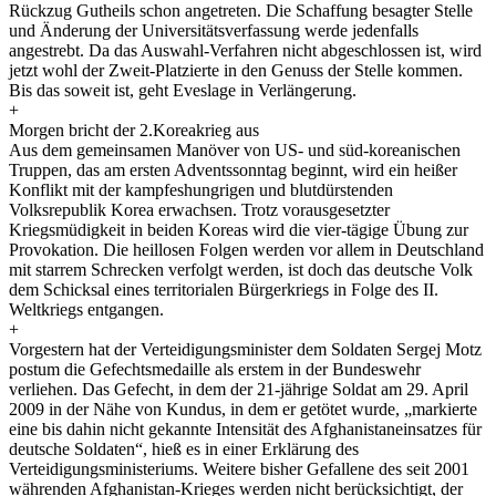
Rückzug Gutheils schon angetreten. Die Schaffung besagter Stelle
und Änderung der Universitätsverfassung werde jedenfalls
angestrebt. Da das Auswahl-Verfahren nicht abgeschlossen ist, wird
jetzt wohl der Zweit-Platzierte in den Genuss der Stelle kommen.
Bis das soweit ist, geht Eveslage in Verlängerung.
+
Morgen bricht der 2.Koreakrieg aus
Aus dem gemeinsamen Manöver von US- und süd-koreanischen
Truppen, das am ersten Adventssonntag beginnt, wird ein heißer
Konflikt mit der kampfeshungrigen und blutdürstenden
Volksrepublik Korea erwachsen. Trotz vorausgesetzter
Kriegsmüdigkeit in beiden Koreas wird die vier-tägige Übung zur
Provokation. Die heillosen Folgen werden vor allem in Deutschland
mit starrem Schrecken verfolgt werden, ist doch das deutsche Volk
dem Schicksal eines territorialen Bürgerkriegs in Folge des II.
Weltkriegs entgangen.
+
Vorgestern hat der Verteidigungsminister dem Soldaten Sergej Motz
postum die Gefechtsmedaille als erstem in der Bundeswehr
verliehen. Das Gefecht, in dem der 21-jährige Soldat am 29. April
2009 in der Nähe von Kundus, in dem er getötet wurde, „markierte
eine bis dahin nicht gekannte Intensität des Afghanistaneinsatzes für
deutsche Soldaten“, hieß es in einer Erklärung des
Verteidigungsministeriums. Weitere bisher Gefallene des seit 2001
währenden Afghanistan-Krieges werden nicht berücksichtigt, der