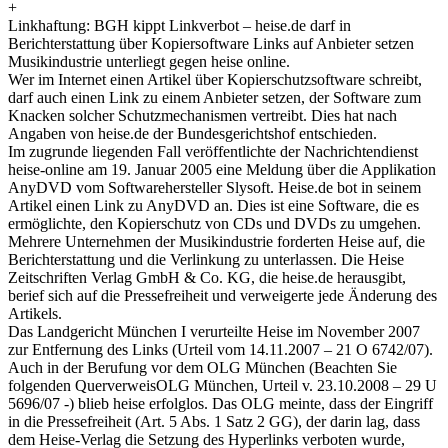
+
Linkhaftung: BGH kippt Linkverbot – heise.de darf in
Berichterstattung über Kopiersoftware Links auf Anbieter setzen
Musikindustrie unterliegt gegen heise online.
Wer im Internet einen Artikel über Kopierschutzsoftware schreibt,
darf auch einen Link zu einem Anbieter setzen, der Software zum
Knacken solcher Schutzmechanismen vertreibt. Dies hat nach
Angaben von heise.de der Bundesgerichtshof entschieden.
Im zugrunde liegenden Fall veröffentlichte der Nachrichtendienst
heise-online am 19. Januar 2005 eine Meldung über die Applikation
AnyDVD vom Softwarehersteller Slysoft. Heise.de bot in seinem
Artikel einen Link zu AnyDVD an. Dies ist eine Software, die es
ermöglichte, den Kopierschutz von CDs und DVDs zu umgehen.
Mehrere Unternehmen der Musikindustrie forderten Heise auf, die
Berichterstattung und die Verlinkung zu unterlassen. Die Heise
Zeitschriften Verlag GmbH & Co. KG, die heise.de herausgibt,
berief sich auf die Pressefreiheit und verweigerte jede Änderung des
Artikels.
Das Landgericht München I verurteilte Heise im November 2007
zur Entfernung des Links (Urteil vom 14.11.2007 – 21 O 6742/07).
Auch in der Berufung vor dem OLG München (Beachten Sie
folgenden QuerverweisOLG München, Urteil v. 23.10.2008 – 29 U
5696/07 -) blieb heise erfolglos. Das OLG meinte, dass der Eingriff
in die Pressefreiheit (Art. 5 Abs. 1 Satz 2 GG), der darin lag, dass
dem Heise-Verlag die Setzung des Hyperlinks verboten wurde,