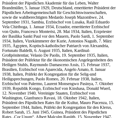
Präsident der Päpstlichen Akademie für das Leben, Walter
Brandmüller, 5. Januar 1929, Deutschland, emeritierter Präsident der
Päpstlichen Arbeitsgemeinschaft für Geschichtswissenschaften,
sowie die wahlberechtigten Medardo Joseph Mazombwe, 24.
September 1931, Sambia, Erzbischof von Lusaka, Raúl Eduardo
Vela Chiriboga, 1. Januar 1934, Ecuador, emeritierter Erzbischof
von Quito, Francesco Monterisi, 28. Mai 1934, Italien, Erzpriester
der Basilika Sankt Paul vor den Mauern, Paolo Sardi, 1. September
1934, Italien, Vizekämmerer der Kurie, Antonios Naguib, 7. März
1935, Ägypten, Koptisch-katholischer Patriarch von Alexandria,
Fortunato Baldelli, 6. August 1935, Italien, Kardinal-
Großpönitentiar, Velasio De Paolis, 19. September 1935, Italien,
Präsident der Präfektur für die ökonomischen Angelegenheiten des
Heiligen Stuhls, Raymundo Damasceno Assis, 15. Februar 1937,
Brasilien, Erzbischof von Aparecida, Angelo Amato, 8. Januar
1938, Italien, Präfekt der Kongregation für die Selig-und
Heiligsprechungen, Paolo Romeo, 20. Februar 1938, Italien,
Erzbischof von Palermo, Laurent Monsengwo Pasinya, 7. Oktober
1939, Republik Kongo, Erzbischof von Kinshasa, Donald Wuerl,
12. November 1940, Vereinigte Staaten, Erzbischof von
Washington, Gianfranco Ravasi, 18. Oktober 1942, Italien,
Präsident des Päpstlichen Rates für die Kultur, Mauro Piacenza, 15.
September 1944, Italien, Präfekt der Kongregation für den Klerus,
Robert Sarah, 15. Juni 1945, Guinea, Präsident des Päpstlichen
Rates „Cor Unum“, Albert Malcolm Ranjith, 15. November 1947,