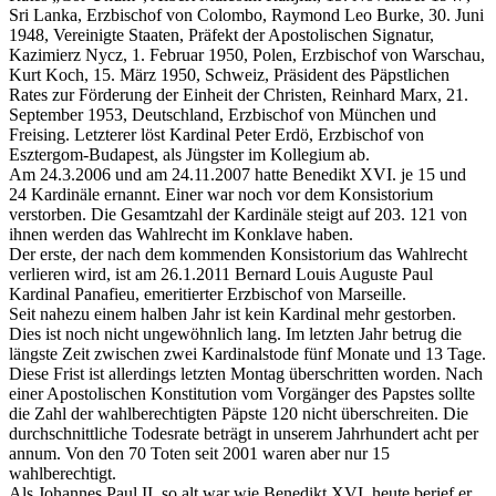
Sri Lanka, Erzbischof von Colombo, Raymond Leo Burke, 30. Juni
1948, Vereinigte Staaten, Präfekt der Apostolischen Signatur,
Kazimierz Nycz, 1. Februar 1950, Polen, Erzbischof von Warschau,
Kurt Koch, 15. März 1950, Schweiz, Präsident des Päpstlichen
Rates zur Förderung der Einheit der Christen, Reinhard Marx, 21.
September 1953, Deutschland, Erzbischof von München und
Freising. Letzterer löst Kardinal Peter Erdö, Erzbischof von
Esztergom-Budapest, als Jüngster im Kollegium ab.
Am 24.3.2006 und am 24.11.2007 hatte Benedikt XVI. je 15 und
24 Kardinäle ernannt. Einer war noch vor dem Konsistorium
verstorben. Die Gesamtzahl der Kardinäle steigt auf 203. 121 von
ihnen werden das Wahlrecht im Konklave haben.
Der erste, der nach dem kommenden Konsistorium das Wahlrecht
verlieren wird, ist am 26.1.2011 Bernard Louis Auguste Paul
Kardinal Panafieu, emeritierter Erzbischof von Marseille.
Seit nahezu einem halben Jahr ist kein Kardinal mehr gestorben.
Dies ist noch nicht ungewöhnlich lang. Im letzten Jahr betrug die
längste Zeit zwischen zwei Kardinalstode fünf Monate und 13 Tage.
Diese Frist ist allerdings letzten Montag überschritten worden. Nach
einer Apostolischen Konstitution vom Vorgänger des Papstes sollte
die Zahl der wahlberechtigten Päpste 120 nicht überschreiten. Die
durchschnittliche Todesrate beträgt in unserem Jahrhundert acht per
annum. Von den 70 Toten seit 2001 waren aber nur 15
wahlberechtigt.
Als Johannes Paul II. so alt war wie Benedikt XVI. heute berief er