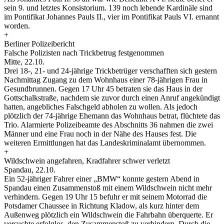
sein 9. und letztes Konsistorium. 139 noch lebende Kardinäle sind
im Pontifikat Johannes Pauls II., vier im Pontifikat Pauls VI. ernannt
worden.
+
Berliner Polizeibericht
Falsche Polizisten nach Trickbetrug festgenommen
Mitte, 22.10.
Drei 18-, 21- und 24-jährige Trickbetrüger verschafften sich gestern
Nachmittag Zugang zu dem Wohnhaus einer 78-jährigen Frau in
Gesundbrunnen. Gegen 17 Uhr 45 betraten sie das Haus in der
Gottschalkstraße, nachdem sie zuvor durch einen Anruf angekündigt
hatten, angebliches Falschgeld abholen zu wollen. Als jedoch
plötzlich der 74-jährige Ehemann das Wohnhaus betrat, flüchtete das
Trio. Alarmierte Polizeibeamte des Abschnitts 36 nahmen die zwei
Männer und eine Frau noch in der Nähe des Hauses fest. Die
weiteren Ermittlungen hat das Landeskriminalamt übernommen.
+
Wildschwein angefahren, Kradfahrer schwer verletzt
Spandau, 22.10.
Ein 52-jähriger Fahrer einer „BMW“ konnte gestern Abend in
Spandau einen Zusammenstoß mit einem Wildschwein nicht mehr
verhindern. Gegen 19 Uhr 15 befuhr er mit seinem Motorrad die
Potsdamer Chaussee in Richtung Kladow, als kurz hinter dem
Außenweg plötzlich ein Wildschwein die Fahrbahn überquerte. Er
versuchte erfolglos, den Zusammenstoß zu verhindern. Durch die