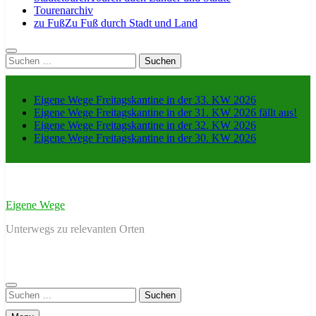
Tourenarchiv
zu Fuß
Zu Fuß durch Stadt und Land
Suche
nach:
Eigene Wege Freitagskantine in der 33. KW 2026
Eigene Wege Freitagskantine in der 31. KW 2026 fällt aus!
Eigene Wege Freitagskantine in der 32. KW 2026
Eigene Wege Freitagskantine in der 30. KW 2026
Eigene Wege
Unterwegs zu relevanten Orten
Suche
nach: