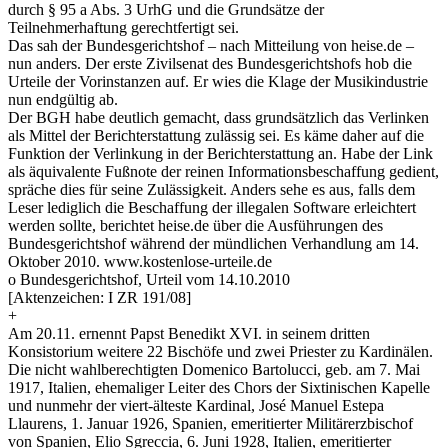
durch § 95 a Abs. 3 UrhG und die Grundsätze der
Teilnehmerhaftung gerechtfertigt sei.
Das sah der Bundesgerichtshof – nach Mitteilung von heise.de –
nun anders. Der erste Zivilsenat des Bundesgerichtshofs hob die
Urteile der Vorinstanzen auf. Er wies die Klage der Musikindustrie
nun endgültig ab.
Der BGH habe deutlich gemacht, dass grundsätzlich das Verlinken
als Mittel der Berichterstattung zulässig sei. Es käme daher auf die
Funktion der Verlinkung in der Berichterstattung an. Habe der Link
als äquivalente Fußnote der reinen Informationsbeschaffung gedient,
spräche dies für seine Zulässigkeit. Anders sehe es aus, falls dem
Leser lediglich die Beschaffung der illegalen Software erleichtert
werden sollte, berichtet heise.de über die Ausführungen des
Bundesgerichtshof während der mündlichen Verhandlung am 14.
Oktober 2010. www.kostenlose-urteile.de
o Bundesgerichtshof, Urteil vom 14.10.2010
[Aktenzeichen: I ZR 191/08]
+
Am 20.11. ernennt Papst Benedikt XVI. in seinem dritten
Konsistorium weitere 22 Bischöfe und zwei Priester zu Kardinälen.
Die nicht wahlberechtigten Domenico Bartolucci, geb. am 7. Mai
1917, Italien, ehemaliger Leiter des Chors der Sixtinischen Kapelle
und nunmehr der viert-älteste Kardinal, José Manuel Estepa
Llaurens, 1. Januar 1926, Spanien, emeritierter Militärerzbischof
von Spanien, Elio Sgreccia, 6. Juni 1928, Italien, emeritierter