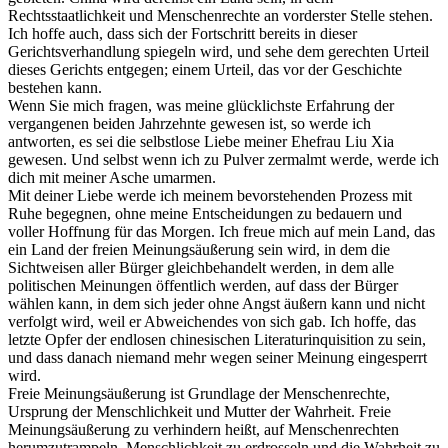
Rechtsstaatlichkeit und Menschenrechte an vorderster Stelle stehen.
Ich hoffe auch, dass sich der Fortschritt bereits in dieser
Gerichtsverhandlung spiegeln wird, und sehe dem gerechten Urteil
dieses Gerichts entgegen; einem Urteil, das vor der Geschichte
bestehen kann.
Wenn Sie mich fragen, was meine glücklichste Erfahrung der
vergangenen beiden Jahrzehnte gewesen ist, so werde ich
antworten, es sei die selbstlose Liebe meiner Ehefrau Liu Xia
gewesen. Und selbst wenn ich zu Pulver zermalmt werde, werde ich
dich mit meiner Asche umarmen.
Mit deiner Liebe werde ich meinem bevorstehenden Prozess mit
Ruhe begegnen, ohne meine Entscheidungen zu bedauern und
voller Hoffnung für das Morgen. Ich freue mich auf mein Land, das
ein Land der freien Meinungsäußerung sein wird, in dem die
Sichtweisen aller Bürger gleichbehandelt werden, in dem alle
politischen Meinungen öffentlich werden, auf dass der Bürger
wählen kann, in dem sich jeder ohne Angst äußern kann und nicht
verfolgt wird, weil er Abweichendes von sich gab. Ich hoffe, das
letzte Opfer der endlosen chinesischen Literaturinquisition zu sein,
und dass danach niemand mehr wegen seiner Meinung eingesperrt
wird.
Freie Meinungsäußerung ist Grundlage der Menschenrechte,
Ursprung der Menschlichkeit und Mutter der Wahrheit. Freie
Meinungsäußerung zu verhindern heißt, auf Menschenrechten
herumzutrampeln, Menschlichkeit zu erdrosseln und die Wahrheit zu