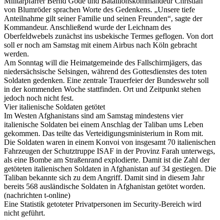
Militärpfarrer Bernd Göde und Bataillonskommandeur Christian
von Blumröder sprachen Worte des Gedenkens. „Unsere tiefe
Anteilnahme gilt seiner Familie und seinen Freunden“, sagte der
Kommandeur. Anschließend wurde der Leichnam des
Oberfeldwebels zunächst ins usbekische Termes geflogen. Von dort
soll er noch am Samstag mit einem Airbus nach Köln gebracht
werden.
Am Sonntag will die Heimatgemeinde des Fallschirmjägers, das
niedersächsische Selsingen, während des Gottesdienstes des toten
Soldaten gedenken. Eine zentrale Trauerfeier der Bundeswehr soll
in der kommenden Woche stattfinden. Ort und Zeitpunkt stehen
jedoch noch nicht fest.
Vier italienische Soldaten getötet
Im Westen Afghanistans sind am Samstag mindestens vier
italienische Soldaten bei einem Anschlag der Taliban ums Leben
gekommen. Das teilte das Verteidigungsministerium in Rom mit.
Die Soldaten waren in einem Konvoi von insgesamt 70 italienischen
Fahrzeugen der Schutztruppe ISAF in der Provinz Farah unterwegs,
als eine Bombe am Straßenrand explodierte. Damit ist die Zahl der
getöteten italienischen Soldaten in Afghanistan auf 34 gestiegen. Die
Taliban bekannte sich zu dem Angriff. Damit sind in diesem Jahr
bereits 568 ausländische Soldaten in Afghanistan getötet worden.
(nachrichten t-online)
Eine Statistik getoteter Privatpersonen im Security-Bereich wird
nicht geführt.