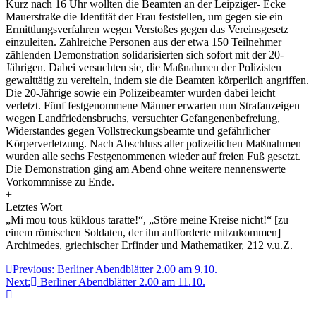
Kurz nach 16 Uhr wollten die Beamten an der Leipziger- Ecke
Mauerstraße die Identität der Frau feststellen, um gegen sie ein
Ermittlungsverfahren wegen Verstoßes gegen das Vereinsgesetz
einzuleiten. Zahlreiche Personen aus der etwa 150 Teilnehmer
zählenden Demonstration solidarisierten sich sofort mit der 20-
Jährigen. Dabei versuchten sie, die Maßnahmen der Polizisten
gewalttätig zu vereiteln, indem sie die Beamten körperlich angriffen.
Die 20-Jährige sowie ein Polizeibeamter wurden dabei leicht
verletzt. Fünf festgenommene Männer erwarten nun Strafanzeigen
wegen Landfriedensbruchs, versuchter Gefangenenbefreiung,
Widerstandes gegen Vollstreckungsbeamte und gefährlicher
Körperverletzung. Nach Abschluss aller polizeilichen Maßnahmen
wurden alle sechs Festgenommenen wieder auf freien Fuß gesetzt.
Die Demonstration ging am Abend ohne weitere nennenswerte
Vorkommnisse zu Ende.
+
Letztes Wort
„Mi mou tous küklous taratte!“, „Störe meine Kreise nicht!“ [zu
einem römischen Soldaten, der ihn aufforderte mitzukommen]
Archimedes, griechischer Erfinder und Mathematiker, 212 v.u.Z.
Beitragsnavigation
Previous:
Berliner Abendblätter 2.00 am 9.10.
Next:
Berliner Abendblätter 2.00 am 11.10.