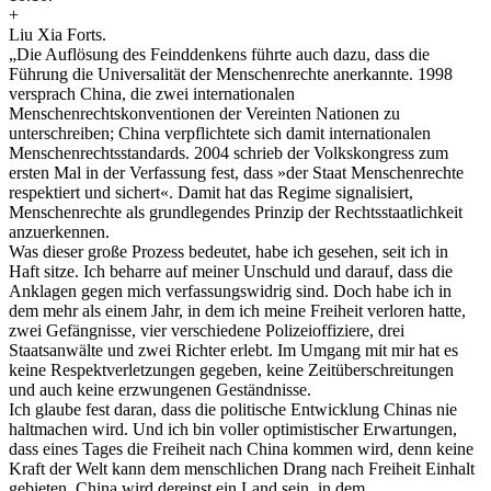
+
Liu Xia Forts.
„Die Auflösung des Feinddenkens führte auch dazu, dass die
Führung die Universalität der Menschenrechte anerkannte. 1998
versprach China, die zwei internationalen
Menschenrechtskonventionen der Vereinten Nationen zu
unterschreiben; China verpflichtete sich damit internationalen
Menschenrechtsstandards. 2004 schrieb der Volkskongress zum
ersten Mal in der Verfassung fest, dass »der Staat Menschenrechte
respektiert und sichert«. Damit hat das Regime signalisiert,
Menschenrechte als grundlegendes Prinzip der Rechtsstaatlichkeit
anzuerkennen.
Was dieser große Prozess bedeutet, habe ich gesehen, seit ich in
Haft sitze. Ich beharre auf meiner Unschuld und darauf, dass die
Anklagen gegen mich verfassungswidrig sind. Doch habe ich in
dem mehr als einem Jahr, in dem ich meine Freiheit verloren hatte,
zwei Gefängnisse, vier verschiedene Polizeioffiziere, drei
Staatsanwälte und zwei Richter erlebt. Im Umgang mit mir hat es
keine Respektverletzungen gegeben, keine Zeitüberschreitungen
und auch keine erzwungenen Geständnisse.
Ich glaube fest daran, dass die politische Entwicklung Chinas nie
haltmachen wird. Und ich bin voller optimistischer Erwartungen,
dass eines Tages die Freiheit nach China kommen wird, denn keine
Kraft der Welt kann dem menschlichen Drang nach Freiheit Einhalt
gebieten. China wird dereinst ein Land sein, in dem