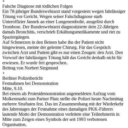
+
Falsche Diagnose mit tödlichen Folgen
Ein 78-jähriger Bundeswehrarzt stand vorgestern wegen fahrlässiger
Tötung vor Gericht. Wegen seiner Falschdiagnose starb
Unteroffizier Jannek an einer Lungenembolie, ausgelöst durch
Trombose. Der Bundeswehrarzt diagnostizierte dem 22-Jährigen
damals Bronchitis, verschrieb Erkältungsmedikamente und riet zu
Spaziergängen.
Auf Schmerzen in den Beinen habe ihn der Patient nicht
hingewiesen, meinte der gelernte Chirurg. Für das Gespräch
zwischen Arzt und Patient gibt es nur einen Zeugen: den Arzt. Den
Vorwurf der fahrlässigen Tötung hält das Gericht deshalb nicht für
erwiesen. Er wurde frei gesprochen.
Beitrag von Norbert Siegmund
+
Berliner Polizeibericht
Festnahmen bei Demonstration
Mitte, 9.10.
Bei einem als Protestdemonstration angemeldeten Aufzug vom
Molkenmarkt zum Pariser Platz stellte die Polizei heute Nachmittag
mehrere Straftaten fest. Das im Zusammenhang mit der Wiederkehr
des Jahrestages der Festnahme eines damaligen PKK-Führers
lautende Motto der Demonstration verleitete eine Teilnehmerin in
Mitte zum Zeigen eines Symbols der seit 1993 verbotenen
Organisation.