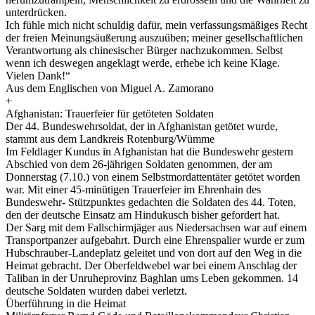
unterdrücken.
Ich fühle mich nicht schuldig dafür, mein verfassungsmäßiges Recht
der freien Meinungsäußerung auszuüben; meiner gesellschaftlichen
Verantwortung als chinesischer Bürger nachzukommen. Selbst
wenn ich deswegen angeklagt werde, erhebe ich keine Klage.
Vielen Dank!“
Aus dem Englischen von Miguel A. Zamorano
+
Afghanistan: Trauerfeier für getöteten Soldaten
Der 44. Bundeswehrsoldat, der in Afghanistan getötet wurde,
stammt aus dem Landkreis Rotenburg/Wümme
Im Feldlager Kundus in Afghanistan hat die Bundeswehr gestern
Abschied von dem 26-jährigen Soldaten genommen, der am
Donnerstag (7.10.) von einem Selbstmordattentäter getötet worden
war. Mit einer 45-minütigen Trauerfeier im Ehrenhain des
Bundeswehr- Stützpunktes gedachten die Soldaten des 44. Toten,
den der deutsche Einsatz am Hindukusch bisher gefordert hat.
Der Sarg mit dem Fallschirmjäger aus Niedersachsen war auf einem
Transportpanzer aufgebahrt. Durch eine Ehrenspalier wurde er zum
Hubschrauber-Landeplatz geleitet und von dort auf den Weg in die
Heimat gebracht. Der Oberfeldwebel war bei einem Anschlag der
Taliban in der Unruheprovinz Baghlan ums Leben gekommen. 14
deutsche Soldaten wurden dabei verletzt.
Überführung in die Heimat