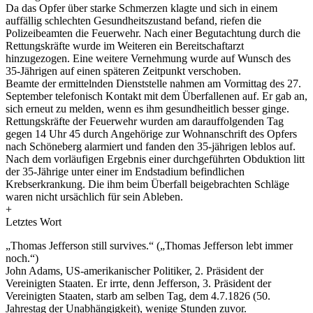
Da das Opfer über starke Schmerzen klagte und sich in einem
auffällig schlechten Gesundheitszustand befand, riefen die
Polizeibeamten die Feuerwehr. Nach einer Begutachtung durch die
Rettungskräfte wurde im Weiteren ein Bereitschaftarzt
hinzugezogen. Eine weitere Vernehmung wurde auf Wunsch des
35-Jährigen auf einen späteren Zeitpunkt verschoben.
Beamte der ermittelnden Dienststelle nahmen am Vormittag des 27.
September telefonisch Kontakt mit dem Überfallenen auf. Er gab an,
sich erneut zu melden, wenn es ihm gesundheitlich besser ginge.
Rettungskräfte der Feuerwehr wurden am darauffolgenden Tag
gegen 14 Uhr 45 durch Angehörige zur Wohnanschrift des Opfers
nach Schöneberg alarmiert und fanden den 35-jährigen leblos auf.
Nach dem vorläufigen Ergebnis einer durchgeführten Obduktion litt
der 35-Jährige unter einer im Endstadium befindlichen
Krebserkrankung. Die ihm beim Überfall beigebrachten Schläge
waren nicht ursächlich für sein Ableben.
+
Letztes Wort
„Thomas Jefferson still survives.“ („Thomas Jefferson lebt immer
noch.“)
John Adams, US-amerikanischer Politiker, 2. Präsident der
Vereinigten Staaten. Er irrte, denn Jefferson, 3. Präsident der
Vereinigten Staaten, starb am selben Tag, dem 4.7.1826 (50.
Jahrestag der Unabhängigkeit), wenige Stunden zuvor.