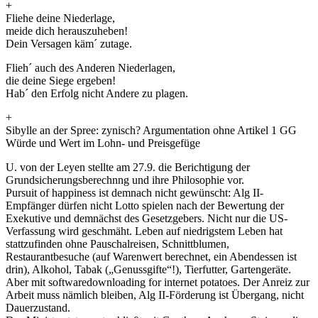
+
Fliehe deine Niederlage,
meide dich herauszuheben!
Dein Versagen käm´ zutage.
Flieh´ auch des Anderen Niederlagen,
die deine Siege ergeben!
Hab´ den Erfolg nicht Andere zu plagen.
+
Sibylle an der Spree: zynisch? Argumentation ohne Artikel 1 GG
Würde und Wert im Lohn- und Preisgefüge
U. von der Leyen stellte am 27.9. die Berichtigung der
Grundsicherungsberechnng und ihre Philosophie vor.
Pursuit of happiness ist demnach nicht gewünscht: Alg II-
Empfänger dürfen nicht Lotto spielen nach der Bewertung der
Exekutive und demnächst des Gesetzgebers. Nicht nur die US-
Verfassung wird geschmäht. Leben auf niedrigstem Leben hat
stattzufinden ohne Pauschalreisen, Schnittblumen,
Restaurantbesuche (auf Warenwert berechnet, ein Abendessen ist
drin), Alkohol, Tabak („Genussgifte“!), Tierfutter, Gartengeräte.
Aber mit softwaredownloading for internet potatoes. Der Anreiz zur
Arbeit muss nämlich bleiben, Alg II-Förderung ist Übergang, nicht
Dauerzustand.