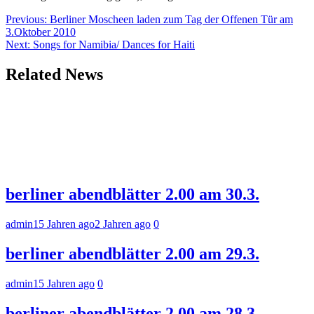
Beitragsnavigation
Previous:
Berliner Moscheen laden zum Tag der Offenen Tür am
3.Oktober 2010
Next:
Songs for Namibia/ Dances for Haiti
Related News
berliner abendblätter 2.00 am 30.3.
admin
15 Jahren ago
2 Jahren ago
0
berliner abendblätter 2.00 am 29.3.
admin
15 Jahren ago
0
berliner abendblätter 2.00 am 28.3.