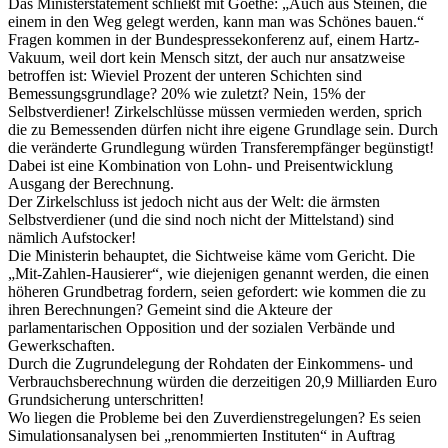
Das Ministerstatement schließt mit Goethe: „Auch aus Steinen, die
einem in den Weg gelegt werden, kann man was Schönes bauen.“
Fragen kommen in der Bundespressekonferenz auf, einem Hartz-
Vakuum, weil dort kein Mensch sitzt, der auch nur ansatzweise
betroffen ist: Wieviel Prozent der unteren Schichten sind
Bemessungsgrundlage? 20% wie zuletzt? Nein, 15% der
Selbstverdiener! Zirkelschlüsse müssen vermieden werden, sprich
die zu Bemessenden dürfen nicht ihre eigene Grundlage sein. Durch
die veränderte Grundlegung würden Transferempfänger begünstigt!
Dabei ist eine Kombination von Lohn- und Preisentwicklung
Ausgang der Berechnung.
Der Zirkelschluss ist jedoch nicht aus der Welt: die ärmsten
Selbstverdiener (und die sind noch nicht der Mittelstand) sind
nämlich Aufstocker!
Die Ministerin behauptet, die Sichtweise käme vom Gericht. Die
„Mit-Zahlen-Hausierer“, wie diejenigen genannt werden, die einen
höheren Grundbetrag fordern, seien gefordert: wie kommen die zu
ihren Berechnungen? Gemeint sind die Akteure der
parlamentarischen Opposition und der sozialen Verbände und
Gewerkschaften.
Durch die Zugrundelegung der Rohdaten der Einkommens- und
Verbrauchsberechnung würden die derzeitigen 20,9 Milliarden Euro
Grundsicherung unterschritten!
Wo liegen die Probleme bei den Zuverdienstregelungen? Es seien
Simulationsanalysen bei „renommierten Instituten“ in Auftrag