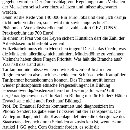
gegeben worden. Der Durchschlag von Regelungen aufs Verhalten
der Menschen sei schwer einzuschätzen und müsse abgewartet
werden.
Dann ist die Rede von 140.000 Ein-Euro-Jobs und dem „Ich darf ja
nicht mehr verdienen, sonst wird mir zuviel angerechnet“-
Phänomen. Wer selbstverdienend ist, zahlt sofort GEZ, ÖPNV,
Praxisgebühr aus 700 Euro!
In einem ist Frau von der Leyen sicher: Künstlich darf die Zahl der
Arbeitslosen nicht erhöht werden!
Vollzeitarbeit muss einen Menschen tragen! Dies ist das Credo, was
die Ministerin allerdings nicht animiert, Mindestlöhne zu verlangen.
Vielmehr haben diese Fragen Priorität: Was hält die Branche aus?
Was hält das Land aus?
Tarifautonomie müsse weiterentwickelt werden! In ärmeren
Regionen sollen also auch bescheidenere Schlüsse beim Kampf der
Tarifpartner herauskommen können. Das Thema streift immer
wieder philosophisch-ethische Fragestellungen: Ist Bildung
lebensnotwendig/existenzsichernd und wenn ja für wen? Gilt
der„Paradigmenwechsel“ in Sachen Bildung nur für Kinder? Hätten
Erwachsene nicht auch Recht auf Bildung?
Prof. Dr. Emanuel Richter kommentiert und diagnostiziert im
Phönix-Sender: Es gäbe eine Trickserei mit der Transparenz. Die
Wertegrundlage, nicht die Kassenlage definiere die Obergrenze des
Staatsetats, der auch durch Schulden auzustocken ist, wenn es um
Artikel 1 GG geht. Cem Özdemir fordert, es solle die