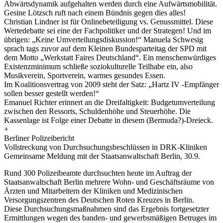
Abwärtsdynamik aufgehalten werden durch eine Aufwärtsmobilität.
Gesine Lötzsch ruft nach einem Bündnis gegen dies alles!
Christian Lindner ist für Onlinebeteiligung vs. Genussmittel. Diese
Wertedebatte sei eine der Fachpolitiker und der Strategen! Und im
übrigen: „Keine Umverteilungsdiskussion!“ Manuela Schwesig
sprach tags zuvor auf dem Kleinen Bundesparteitag der SPD mit
dem Motto „Werkstatt Faires Deutschland“. Ein menschenwürdiges
Existenzminimum schließe soziokulturelle Teilhabe ein, also
Musikverein, Sportverein, warmes gesundes Essen.
Im Koalitionsvertrag von 2009 steht der Satz: „Hartz IV -Empfänger
sollen besser gestellt werden!“
Emanuel Richter erinnert an die Dreifaltigkeit: Budgetumverteilung
zwischen den Ressorts, Schuldenhöhe und Steuerhöhe. Die
Kassenlage ist Folge einer Debatte in diesem (Bermuda?)-Dreieck.
+
Berliner Polizeibericht
Vollstreckung von Durchsuchungsbeschlüssen in DRK-Kliniken
Gemeinsame Meldung mit der Staatsanwaltschaft Berlin, 30.9.
Rund 300 Polizeibeamte durchsuchten heute im Auftrag der
Staatsanwaltschaft Berlin mehrere Wohn- und Geschäftsräume von
Ärzten und Mitarbeitern der Kliniken und Medizinischen
Versorgungszentren des Deutschen Roten Kreuzes in Berlin.
Diese Durchsuchungsmaßnahmen sind das Ergebnis fortgesetzter
Ermittlungen wegen des banden- und gewerbsmäßigen Betruges im