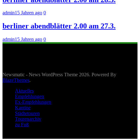
admin
15 Jahren ago
0
berliner abendblätter 2.00 am 27.3.
admin
15 Jahren ago
0
Newsmatic - News WordPress Theme 2026. Powered By
BlazeThemes
.
Aktuelles
Empfehlungen
Ex-Empfehlungen
Kantine
Städtetouren
Tourenarchiv
zu Fuß