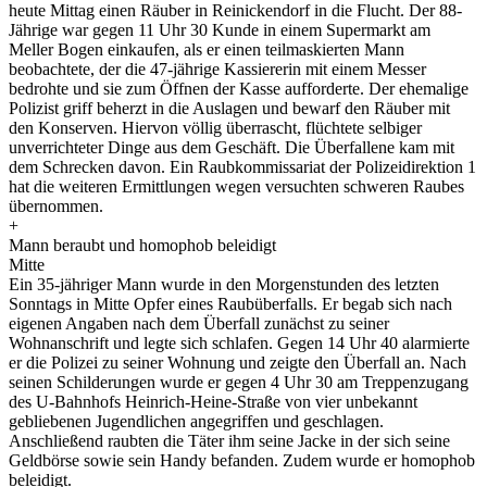
heute Mittag einen Räuber in Reinickendorf in die Flucht. Der 88-
Jährige war gegen 11 Uhr 30 Kunde in einem Supermarkt am
Meller Bogen einkaufen, als er einen teilmaskierten Mann
beobachtete, der die 47-jährige Kassiererin mit einem Messer
bedrohte und sie zum Öffnen der Kasse aufforderte. Der ehemalige
Polizist griff beherzt in die Auslagen und bewarf den Räuber mit
den Konserven. Hiervon völlig überrascht, flüchtete selbiger
unverrichteter Dinge aus dem Geschäft. Die Überfallene kam mit
dem Schrecken davon. Ein Raubkommissariat der Polizeidirektion 1
hat die weiteren Ermittlungen wegen versuchten schweren Raubes
übernommen.
+
Mann beraubt und homophob beleidigt
Mitte
Ein 35-jähriger Mann wurde in den Morgenstunden des letzten
Sonntags in Mitte Opfer eines Raubüberfalls. Er begab sich nach
eigenen Angaben nach dem Überfall zunächst zu seiner
Wohnanschrift und legte sich schlafen. Gegen 14 Uhr 40 alarmierte
er die Polizei zu seiner Wohnung und zeigte den Überfall an. Nach
seinen Schilderungen wurde er gegen 4 Uhr 30 am Treppenzugang
des U-Bahnhofs Heinrich-Heine-Straße von vier unbekannt
gebliebenen Jugendlichen angegriffen und geschlagen.
Anschließend raubten die Täter ihm seine Jacke in der sich seine
Geldbörse sowie sein Handy befanden. Zudem wurde er homophob
beleidigt.