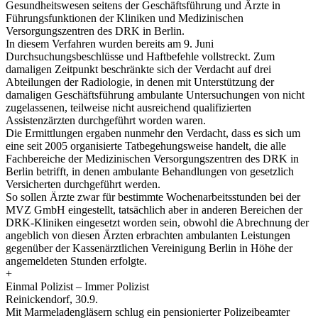
Gesundheitswesen seitens der Geschäftsführung und Ärzte in
Führungsfunktionen der Kliniken und Medizinischen
Versorgungszentren des DRK in Berlin.
In diesem Verfahren wurden bereits am 9. Juni
Durchsuchungsbeschlüsse und Haftbefehle vollstreckt. Zum
damaligen Zeitpunkt beschränkte sich der Verdacht auf drei
Abteilungen der Radiologie, in denen mit Unterstützung der
damaligen Geschäftsführung ambulante Untersuchungen von nicht
zugelassenen, teilweise nicht ausreichend qualifizierten
Assistenzärzten durchgeführt worden waren.
Die Ermittlungen ergaben nunmehr den Verdacht, dass es sich um
eine seit 2005 organisierte Tatbegehungsweise handelt, die alle
Fachbereiche der Medizinischen Versorgungszentren des DRK in
Berlin betrifft, in denen ambulante Behandlungen von gesetzlich
Versicherten durchgeführt werden.
So sollen Ärzte zwar für bestimmte Wochenarbeitsstunden bei der
MVZ GmbH eingestellt, tatsächlich aber in anderen Bereichen der
DRK-Kliniken eingesetzt worden sein, obwohl die Abrechnung der
angeblich von diesen Ärzten erbrachten ambulanten Leistungen
gegenüber der Kassenärztlichen Vereinigung Berlin in Höhe der
angemeldeten Stunden erfolgte.
+
Einmal Polizist – Immer Polizist
Reinickendorf, 30.9.
Mit Marmeladengläsern schlug ein pensionierter Polizeibeamter