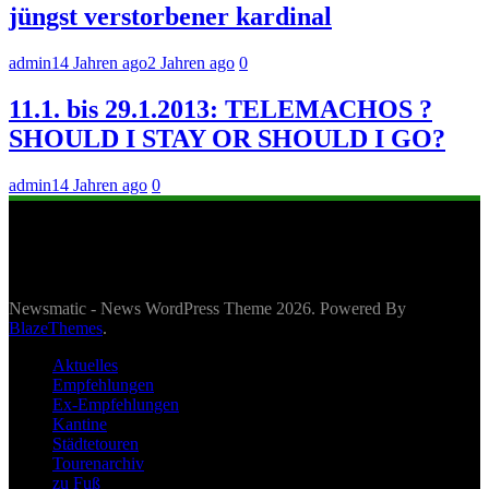
jüngst verstorbener kardinal
admin
14 Jahren ago
2 Jahren ago
0
11.1. bis 29.1.2013: TELEMACHOS ?
SHOULD I STAY OR SHOULD I GO?
admin
14 Jahren ago
0
Newsmatic - News WordPress Theme 2026. Powered By
BlazeThemes
.
Aktuelles
Empfehlungen
Ex-Empfehlungen
Kantine
Städtetouren
Tourenarchiv
zu Fuß