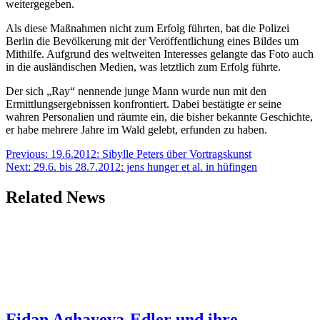
weitergegeben.
Als diese Maßnahmen nicht zum Erfolg führten, bat die Polizei
Berlin die Bevölkerung mit der Veröffentlichung eines Bildes um
Mithilfe. Aufgrund des weltweiten Interesses gelangte das Foto auch
in die ausländischen Medien, was letztlich zum Erfolg führte.
Der sich „Ray“ nennende junge Mann wurde nun mit den
Ermittlungsergebnissen konfrontiert. Dabei bestätigte er seine
wahren Personalien und räumte ein, die bisher bekannte Geschichte,
er habe mehrere Jahre im Wald gelebt, erfunden zu haben.
Beitragsnavigation
Previous:
19.6.2012: Sibylle Peters über Vortragskunst
Next:
29.6. bis 28.7.2012: jens hunger et al. in hüfingen
Related News
Fidan Aghayeva-Edler und ihre