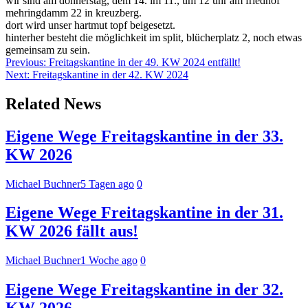
wir sind am donnerstag, dem 14. im 11., um 12 uhr am friedhof
mehringdamm 22 in kreuzberg.
dort wird unser hartmut topf beigesetzt.
hinterher besteht die möglichkeit im split, blücherplatz 2, noch etwas
gemeinsam zu sein.
Beitragsnavigation
Previous:
Freitagskantine in der 49. KW 2024 entfällt!
Next:
Freitagskantine in der 42. KW 2024
Related News
Eigene Wege Freitagskantine in der 33.
KW 2026
Michael Buchner
5 Tagen ago
0
Eigene Wege Freitagskantine in der 31.
KW 2026 fällt aus!
Michael Buchner
1 Woche ago
0
Eigene Wege Freitagskantine in der 32.