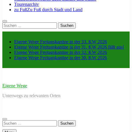
Tourenarchiv
zu Fuß
Zu Fuß durch Stadt und Land
Suche
nach:
Eigene Wege Freitagskantine in der 33. KW 2026
Eigene Wege Freitagskantine in der 31. KW 2026 fällt aus!
Eigene Wege Freitagskantine in der 32. KW 2026
Eigene Wege Freitagskantine in der 30. KW 2026
Eigene Wege
Unterwegs zu relevanten Orten
Suche
nach: