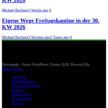
KW 2026
Michael Buchner
1 Woche ago
0
Eigene Wege Freitagskantine in der 30.
KW 2026
Michael Buchner
3 Wochen ago
5 Tagen ago
0
Newsmatic - News WordPress Theme 2026. Powered By
BlazeThemes
.
Aktuelles
Empfehlungen
Ex-Empfehlungen
Kantine
Städtetouren
Tourenarchiv
zu Fuß