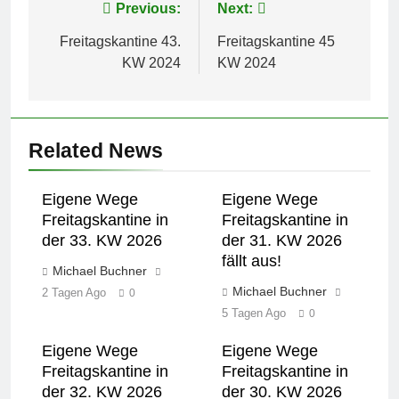
Beitragsnavigation
Previous:
Next:
Freitagskantine 43.
Freitagskantine 45
KW 2024
KW 2024
Related News
Eigene Wege
Eigene Wege
Freitagskantine in
Freitagskantine in
der 33. KW 2026
der 31. KW 2026
fällt aus!
Michael Buchner
Michael Buchner
2 Tagen Ago
0
5 Tagen Ago
0
Eigene Wege
Eigene Wege
Freitagskantine in
Freitagskantine in
der 32. KW 2026
der 30. KW 2026