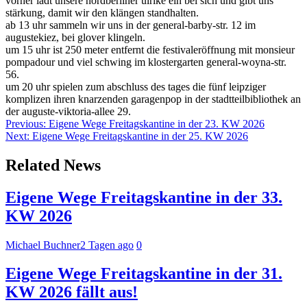
vorher lädt unsere nordberliner ulrike ein bei sich und gibt uns
stärkung, damit wir den klängen standhalten.
ab 13 uhr sammeln wir uns in der general-barby-str. 12 im
augustekiez, bei glover klingeln.
um 15 uhr ist 250 meter entfernt die festivaleröffnung mit monsieur
pompadour und viel schwing im klostergarten general-woyna-str.
56.
um 20 uhr spielen zum abschluss des tages die fünf leipziger
komplizen ihren knarzenden garagenpop in der stadtteilbibliothek an
der auguste-viktoria-allee 29.
Beitragsnavigation
Previous:
Eigene Wege Freitagskantine in der 23. KW 2026
Next:
Eigene Wege Freitagskantine in der 25. KW 2026
Related News
Eigene Wege Freitagskantine in der 33.
KW 2026
Michael Buchner
2 Tagen ago
0
Eigene Wege Freitagskantine in der 31.
KW 2026 fällt aus!