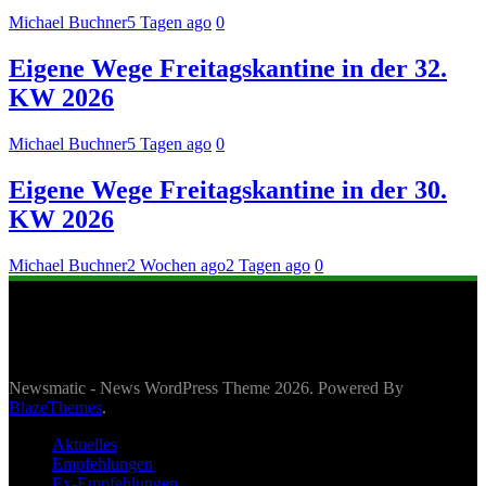
Michael Buchner
5 Tagen ago
0
Eigene Wege Freitagskantine in der 32.
KW 2026
Michael Buchner
5 Tagen ago
0
Eigene Wege Freitagskantine in der 30.
KW 2026
Michael Buchner
2 Wochen ago
2 Tagen ago
0
Newsmatic - News WordPress Theme 2026. Powered By
BlazeThemes
.
Aktuelles
Empfehlungen
Ex-Empfehlungen