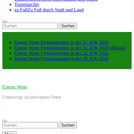
Tourenarchiv
zu Fuß
Zu Fuß durch Stadt und Land
Suche
nach:
Eigene Wege Freitagskantine in der 33. KW 2026
Eigene Wege Freitagskantine in der 31. KW 2026 fällt aus!
Eigene Wege Freitagskantine in der 32. KW 2026
Eigene Wege Freitagskantine in der 30. KW 2026
Eigene Wege
Unterwegs zu relevanten Orten
Suche
nach: