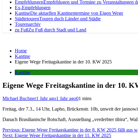
Empfehlungen
Empfehlugen und Termine zu Veranstaltungen d
Ex-Empfehlungen
Kantine
Die aktuellen Kantinentermine von Eigen Wege
Städtetouren
Touren duch Länder und Städte
Tourenarchiv
zu Fuß
Zu Fuß durch Stadt und Land
Home
Kantine
Eigene Wege Freitagskantine in der 10. KW 2025
Kantine
Eigene Wege Freitagskantine in der 10. 
Michael Buchner
1 Jahr ago
1 Jahr ago
0
1 mins
Freitag, der 7.3., 14 Uhr, Lapho, Brückenstr. 10b, unweit der jannowi
Danach Brasilianische Botschaft, Ausstellung „verderbter tibira“, Wall
Beitragsnavigation
Previous:
Eigene Wege Freitagskantine in der 8. KW 2025 fällt aus 
Next:
Eigene Wege Freitagskantine in der 11. KW 2025