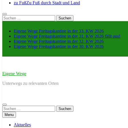
zu Fuß
Zu Fuß durch Stadt und Land
Suche
nach:
Eigene Wege Freitagskantine in der 33. KW 2026
Eigene Wege Freitagskantine in der 31. KW 2026 fällt aus!
Eigene Wege Freitagskantine in der 32. KW 2026
Eigene Wege Freitagskantine in der 30. KW 2026
Eigene Wege
Unterwegs zu relevanten Orten
Suche
nach:
Menu
Aktuelles