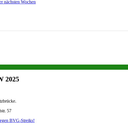
er nächsten Wochen
KW 2025
tzbrücke.
str. 57
wegen BVG-Streiks!